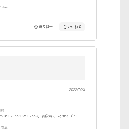
た商品
違反報告
いいね
0
2022/7/23
情報
代/161～165cm/51～55kg
普段着ているサイズ：L
た商品