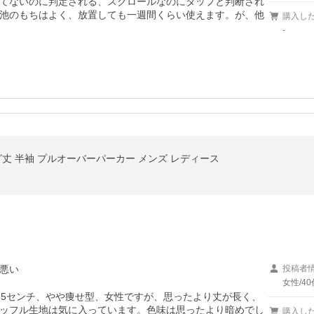
てないのに判定される、スクロールなのにタップと判断され
池のもちはよく、放置しても一週間くらい使えます。が、他
購入し
-
グ丈 半袖 プルオーバーパーカー メンズ レディース
悪い
投稿者
女性/40
65センチ、やや痩せ型、女性ですが、思ったより丈が長く、
ッフル生地は気に入っています。色味は思ったより暗めでし
購入し