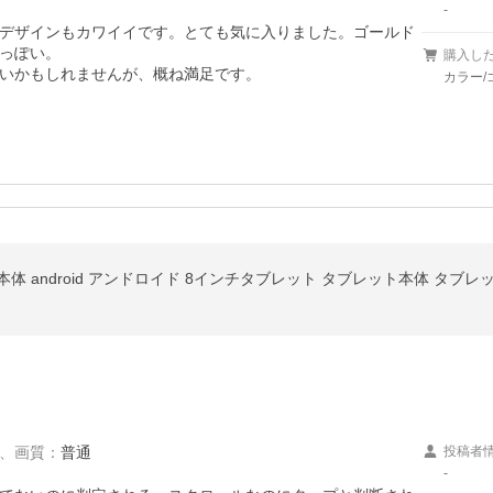
-
デザインもカワイイです。とても気に入りました。ゴールド
っぽい。

購入し
いかもしれませんが、概ね満足です。
カラー/
 pc 本体 android アンドロイド 8インチタブレット タブレット本体 タブレ
、
画質
：
普通
投稿者
-