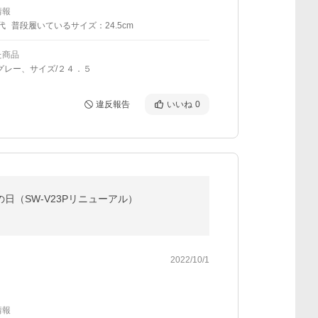
情報
代
普段履いているサイズ：24.5cm
た商品
グレー、サイズ/２４．５
違反報告
いいね
0
 父の日（SW-V23Pリニューアル）
2022/10/1
情報