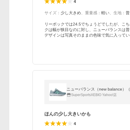
4
サイズ
：
少し大きめ
、
重量感
：
軽い
、
生地
：
普
リーボックでは24.5でちょうどでしたが、
クは幅が狭目なのに対し、ニューバランスは普
デザインは写真そのままの色味で気に入ってい
ニューバランス（new balance
SuperSportsXEBIO Yahoo!店
ほんの少し大きいかも
4