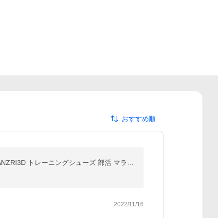
おすすめ順
ニューバランス（new balance）（レディース）ランニングシューズ ネイビー ハンゾー HANZO R I3 WHANZRI3D トレーニングシューズ 部活 マラソン レディース
2022/11/16