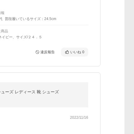
情報
代
普段履いているサイズ：24.5cm
た商品
ネイビー、サイズ/２４．５
違反報告
いいね
0
グシューズ レディース 靴 シューズ
2022/11/16