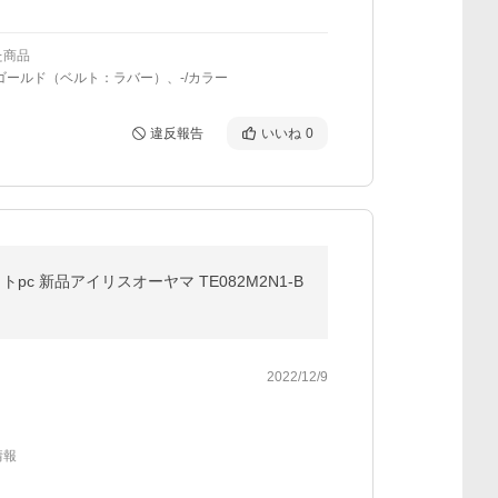
た商品
ゴールド（ベルト：ラバー）、-/カラー
違反報告
いいね
0
ットpc 新品アイリスオーヤマ TE082M2N1-B
2022/12/9
情報