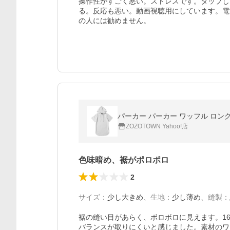
操作性がすごく悪い。ストレスです。タップし
る。反応も悪い。動画視聴用にしています。電
の人には勧めません。
パーカー パーカー ワッフル ロン
ZOZOTOWN Yahoo!店
色味暗め、裾がポロポロ
2
サイズ
：
少し大きめ
、
生地
：
少し薄め
、
縫製
：
裾の縫い目があらく、ボロボロに見えます。1
バランスが取りにくいと感じました。素材のワ