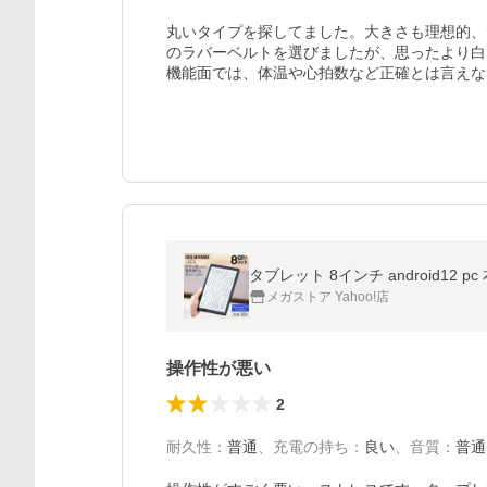
丸いタイプを探してました。大きさも理想的、
のラバーベルトを選びましたが、思ったより白
機能面では、体温や心拍数など正確とは言えな
タブレット 8インチ android12
メガストア Yahoo!店
操作性が悪い
2
耐久性
：
普通
、
充電の持ち
：
良い
、
音質
：
普通