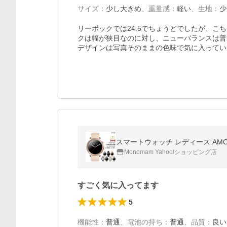
サイズ
：
少し大きめ
、
重量感
：
軽い
、
生地
：
少
リーボックでは24.5でちょうどでしたが、
クは幅が狭目なのに対し、ニューバランスは普
デザインは写真そのままの色味で気に入ってい
スマートウォッチ レディース AMOLE
Monomam Yahoo!ショッピング店
すごく気に入ってます
5
機能性
：
普通
、
電池の持ち
：
普通
、
品質
：
良い