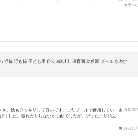
カラー/
わ 浮輪 浮き輪 子ども用 目安3歳以上 保育園 幼稚園 プール 水遊び
きさ、絵もクッキリして良いです。まだプールで使用してい
投稿者
びました。破れたりしないか心配でしたが、思ったより頑丈
-
購入し
-