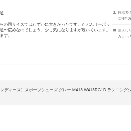
通
投稿者
女性/40
こちらの同サイズではわずかに大きかったです。たぶんリーボッ
通〜広めなのでしょう。少し気になりますが履いています。
購入し
ます。
カラー/
）（レディース）スポーツシューズ グレー M413 W413RG1D ランニン