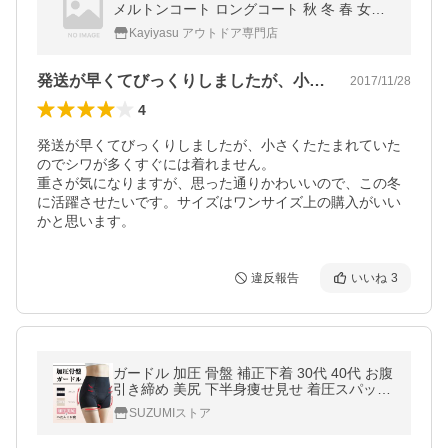
メルトンコート ロングコート 秋 冬 春 女性
用 Pコート おしゃれ フード付き 秋冬定番
Kayiyasu アウトドア専門店
発送が早くてびっくりしましたが、小さく…
2017/11/28
4
発送が早くてびっくりしましたが、小さくたたまれていた
のでシワが多くすぐには着れません。

重さが気になりますが、思った通りかわいいので、この冬
に活躍させたいです。サイズはワンサイズ上の購入がいい
かと思います。
違反報告
いいね
3
ガードル 加圧 骨盤 補正下着 30代 40代 お腹
引き締め 美尻 下半身痩せ見せ 着圧スパッツ
レディース プレスリム 骨盤ベルトショーツ
SUZUMIストア
補正ガードル