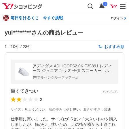
i
毎日引けるくじ 今すぐ挑戦
ログイン
yui********さんの商品レビュー
1
-
10
件 /
28
件
おすすめ順
アディダス ADIHOOPS2.0K F35891 レディ
ース ジュニア キッズ 子供 スニーカー : ホワ
イト adidas
アルペングループヤフー店
重くてきつい
2020/6/25
2
サイズ
：
ちょうどよい
、
底の厚み
：
少し厚い
、
履きやすさ
：
普通
仕事用に買いました。サイズは0.5センチ大きいものを購入
しましたが、幅が少し狭いため、足の指が横から圧迫され