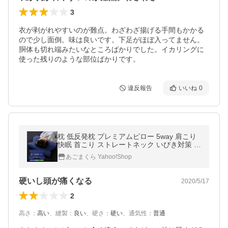
3
衣が剥がれやすいのが難点。わざわざ揚げる手間もかかる
ので少し面倒。味は良いです。下足がほぼ入ってません。
胴体も切れ端みたいなところばかりでした。イカリングに
使った残りのような部位ばかりです。
違反報告
いいね
0
枕 低反発枕 プレミアムピロー 5way 肩こり
快眠 首こり ストレートネック いびき対策 プ
レミアムピロー 5通り 5way 仰向け うつ伏せ
あごまくら Yahoo!Shop
横向き まくら
硬いし頭が痛くなる
2020/5/17
2
高さ
：
高い
、
縫製
：
良い
、
硬さ
：
硬い
、
通気性
：
普通