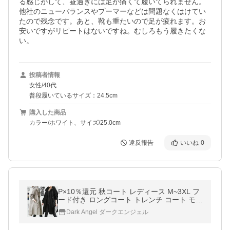
る感じがして、昼過ぎには足が痛くて履いてられません。

他社のニューバランスやプーマーなどは問題なくはけてい
たので残念です。あと、靴も重たいので足が疲れます。お
安いですがリピートはないですね。むしろもう履きたくな
い。
投稿者情報
女性/40代
普段履いているサイズ：24.5cm
購入した商品
カラー/ホワイト、サイズ/25.0cm
違反報告
いいね
0
P×10％還元 秋コート レディース M~3XL フ
ード付き ロングコート トレンチ コート モッ
ズコート ライトアウター カジュアル スプリ
Dark Angel ダークエンジェル
ングコート