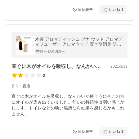
違反報告
いいね
1
木製 アロマディッシュ ブナ ウッド アロマデ
ィフューザー アロマウッド 置き型消臭 防虫
芳香 定形外発送
匠ーTAKUMIー
直ぐに木がオイルを吸収し、なんかいか使…
2021/3/19
2
香り
：
普通
直ぐに木がオイルを吸収し、なんかいか使ううにそこの方
にオイルが染み出ていました。匂いの持続性は弱い感じが
します。トイレなどの狭い場所なら効果を感じるかもしれ
ません。
違反報告
いいね
1