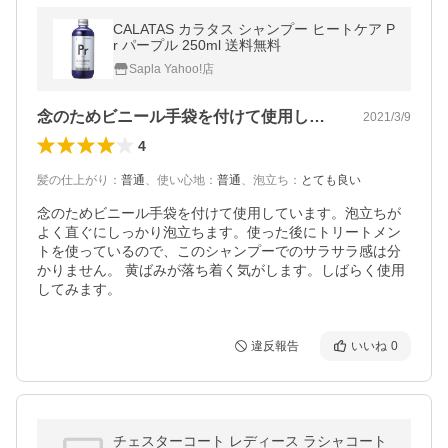
CALATAS カラタス シャンプー ヒートケア P
r パープル 250ml 送料無料
Sapla Yahoo!店
念のためビニール手袋を付けて使用してい…
2021/3/9
4
髪の仕上がり
：
普通
、
使い心地
：
普通
、
泡立ち
：
とても良い
念のためビニール手袋を付けて使用しています。泡立ちが
よく直ぐにしっかり泡立ちます。使った後にトリートメン
トを使っているので、このシャンプーでのサラサラ感は分
かりません。 黄ばみが落ち着く気がします。しばらく使用
してみます。
違反報告
いいね
0
チェスターコート レディース ラシャコート