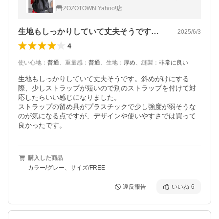
レディース
ZOZOTOWN Yahoo!店
生地もしっかりしていて丈夫そうです。斜…
2025/6/3
4
使い心地
：
普通
、
重量感
：
普通
、
生地
：
厚め
、
縫製
：
非常に良い
生地もしっかりしていて丈夫そうです。斜めがけにする
際、少しストラップが短いので別のストラップを付けて対
応したらいい感じになりました。

ストラップの留め具がプラスチックで少し強度が弱そうな
のが気になる点ですが、デザインや使いやすさでは買って
良かったです。
購入した商品
カラー/グレー、サイズ/FREE
違反報告
いいね
6