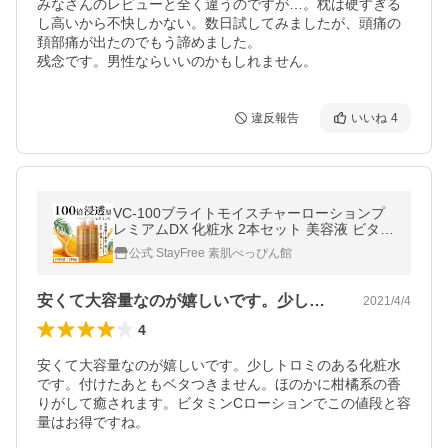
みなさんのレビューと全く違うのですが…。枕は硬すぎる
し高いから不快しかない。数日試してみましたが、頭痛の
頚部痛が出たのでもう諦めました。

残念です。男性ならいいのかもしれません。
違反報告
いいね
4
VC-100ブライトモイスチャーローションプ
レミアムDX 化粧水 2本セット 美容液 ビタミ
ンC誘導体 100倍浸透型 濃密保湿 500ml コ
公式 StayFree 素肌べっぴん館
スメ 爆買
安くて大容量なのが嬉しいです。少しトロ…
2021/4/4
4
安くて大容量なのが嬉しいです。少しトロミのある化粧水
です。付けたあともベタつきません。ほのかに柑橘系の香
りがして癒されます。ビタミンCローションでこの値段と容
量はお得ですね。