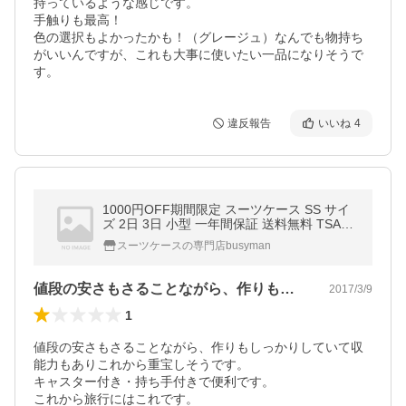
持っているような感じです。

手触りも最高！

色の選択もよかったかも！（グレージュ）なんでも物持ち
がいいんですが、これも大事に使いたい一品になりそうで
す。
違反報告
いいね
4
1000円OFF期間限定 スーツケース SS サイ
ズ 2日 3日 小型 一年間保証 送料無料 TSAロ
ック搭載 16A325-2
スーツケースの専門店busyman
値段の安さもさることながら、作りもしっ…
2017/3/9
1
値段の安さもさることながら、作りもしっかりしていて収
能力もありこれから重宝しそうです。

キャスター付き・持ち手付きで便利です。

これから旅行にはこれです。
