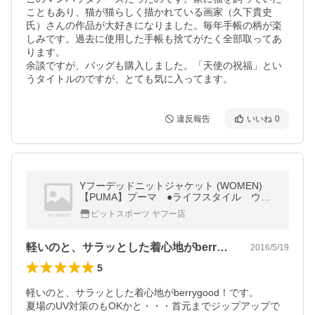
こともあり、猫が猫らしく描かれている画家（久下貴史
氏）さんの作品が大好きになりました。毎年手帳の柄が楽
しみです。過去に使用した手帳も捨てがたく全部取ってあ
ります。

余談ですが、バッグも購入しました。「天使の祝福」とい
うタイトルのですが、とても気に入ってます。
違反報告
いいね
0
Yフーデッドニットジャケット (WOMEN)
【PUMA】プーマ ●ライフスタイル ウェ
ア レディース（920080）※73
ピットスポーツ ヤフー店
軽いのと、サラッとした着心地がberr…
2016/5/19
5
軽いのと、サラッとした着心地がberrygood！です。

夏場のUV対策のもOKかと・・・首元までジップアップで