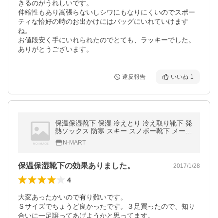
きるのがうれしいです。

伸縮性もあり嵩張らないしシワにもなりにくいのでスポー
ティな恰好の時のお出かけにはバッグにいれていけます
ね。

お値段安く手にいれられたのでとても、ラッキーでした。
ありがとうございます。
違反報告
いいね
1
保温保湿靴下 保湿 冷えとり 冷え取り靴下 発
熱ソックス 防寒 スキー スノボー靴下 メール
便限定3点以上点以上で送料無料/代引き不可
N-MART
保温保湿靴下の効果ありました。
2017/1/28
4
大変あったかいので有り難いです。

Ｓサイズでちょうど良かったです。３足買ったので、知り
合いに一足譲ってあげようかと思ってます。
