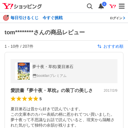
i
毎日引けるくじ 今すぐ挑戦
ログイン
tom********さんの商品レビュー
1
-
10
件 /
207
件
おすすめ順
夢十夜・草枕/夏目漱石
bookfanプレミアム
愛読書『夢十夜・草枕』の装丁の美しさ
2017/2/9
5
夏目漱石は昔から好きで読んでいます。

この文庫本のカバー表紙の柄に惹かれてつい買いました。
夢十夜って不思議なお話で読んでいると、現実から隔離さ
れた気がして独特の余韻が残ります。
