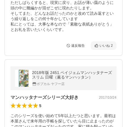
ただしばらくすると、現実に戻り、お話が薄い靄のように
頭の中に幾編かが混ぜこぜに現れたりします。

そしてまた、どんなお話だったのかと改めて読み返すとい
う繰り返しをこの何十年かしています

私にとっては、大事な本なので「素敵な表紙ありがとう」
とお礼を言いたいくらいです。
違反報告
いいね
2
2018年版 2451.ペイジェムマンハッタナーズ
スリム 日曜（薫るマンハッタン）
ポプカル ヤフー店
マンハッタナーズシリーズ大好き
2017/10/24
5
このシリーズを使い始めて5年以上たつと思います。最初は
本屋さんで来年用の手帳を探していたら目に止まったのが
このマンハッタナーズだったのです。家に猫を飼っていた