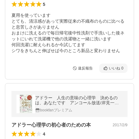
5
夏用を使っています

とても、清涼感があって実際従来の不織布のものに比べる
と息苦しさがありません

おまけに洗えるので毎日帰宅後中性洗剤で手洗いした後ネ
ットにいれて洗濯機で他の洗濯物と一緒に洗います

何回洗濯に耐えられるか今試してます

シワをきちんと伸ばせば今のところ新品と変わりません
違反報告
いいね
0
アドラー 人生の意味の心理学 決めるの
は、あなたです アンコール放送/岸見一郎/
日本放送協会/NHK出版
bookfanプレミアム
アドラー心理学の初心者のための本
2017/2/9
4