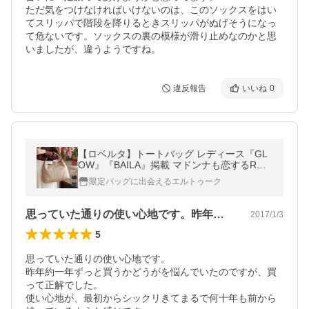
ただ気をつけなければいけないのは、このソックスをはい
てスリッパで階段を降りるときスリッパがぬげそうになっ
て危ないです。ソックスの裏の模様が滑り止めなのかと思
いましたが、違うようですね。
違反報告
いいね
0
【ロベルタ】トートバッグ レディース『GL
OW』『BAILA』掲載 マドンナも恋するRロ
ゴのふかふかA4革バッグ Lene（レーネ）ロ
限定バッグに出会えるエルトゥーク
ベルタディカメリーノ 通勤 柔らか
思っていた通りの使い心地です。昨年約一…
2017/1/3
5
思っていた通りの使い心地です。

昨年約一年ずっと買うかどうがを悩んでいたのですが、買
って正解でした。

使い心地が、最初からシックリきてまるで何十年も前から