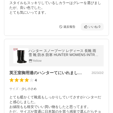
スタイルもスッキリしているしカラーはグレーを選びまし
たが、良い色でした。

とても気にいってます。
違反報告
いいね
0
ハンター スノーブーツ レディース 長靴 雨
雪 靴 防水 防寒 HUNTER WOMENS INTREP
ID TALL SNOW BOOT ^WFT2108WWU【hn
Yellow
t018】^
英王室御用達のハンターてにいれました。
2023/2/2
4
サイズ
：
少し小さめ
とても暖かくて靴底もしっかりしていてさすがハンターだ
と感心しました。

お値段もも格安でいい買い物をしたと思ってます。

ただ、サイズが普通に日本製のを買う感覚で選んだらチョ