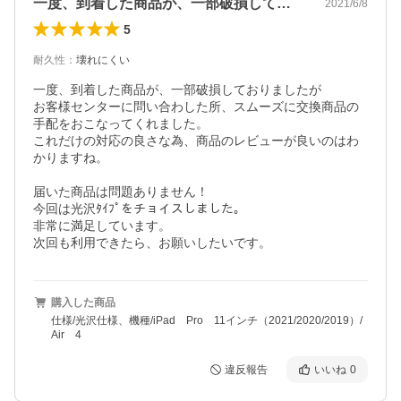
一度、到着した商品が、一部破損しており…
2021/6/8
5
耐久性
：
壊れにくい
一度、到着した商品が、一部破損しておりましたが

お客様センターに問い合わした所、スムーズに交換商品の
手配をおこなってくれました。

これだけの対応の良さな為、商品のレビューが良いのはわ
かりますね。

届いた商品は問題ありません！

今回は光沢ﾀｲﾌﾟをチョイスしました。

非常に満足しています。

次回も利用できたら、お願いしたいです。
購入した商品
仕様/光沢仕様、機種/iPad Pro 11インチ（2021/2020/2019）/
Air 4
違反報告
いいね
0