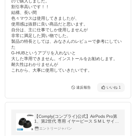
ので購入しました。

割引率高いです！！

結構、長い間

色々マウスは使用してきましたが、

使用感は抜群に良い商品だと思います。

自分は、主に仕事でしか使用しませんが

非常に満足した買い物でした。

製品の特長としては、みなさんのレビューで参考にしてい
た

G-HUBというアプリを入れないと

大した準用できません。インストールをお勧めします。

耐久性はわかりませんが

これから、大事に使用していきたいです。
違反報告
いいね
1
【Comply(コンプライ)公式】AirPods Pro第
1、第2世代 専用 イヤーピース S M L サイズ
3ペア イヤーチップ イヤホン向け
エントリージャパン