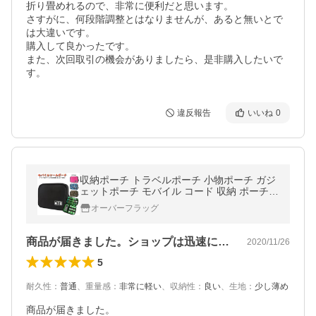
折り畳めれるので、非常に便利だと思います。

さすがに、何段階調整とはなりませんが、あると無いとで
は大違いです。

購入して良かったです。

また、次回取引の機会がありましたら、是非購入したいで
す。
違反報告
いいね
0
収納ポーチ トラベルポーチ 小物ポーチ ガジ
ェットポーチ モバイル コード 収納 ポーチ
ラウンドファスナー
オーバーフラッグ
商品が届きました。ショップは迅速に対応…
2020/11/26
5
耐久性
：
普通
、
重量感
：
非常に軽い
、
収納性
：
良い
、
生地
：
少し薄め
商品が届きました。
