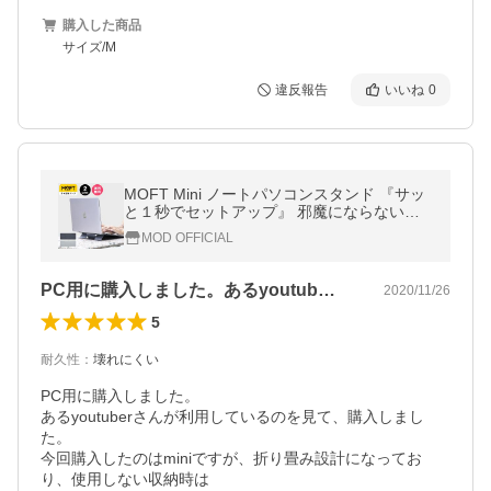
購入した商品
サイズ/M
違反報告
いいね
0
MOFT Mini ノートパソコンスタンド 『サッ
と１秒でセットアップ』 邪魔にならないミ
ニサイズ PCスタンド 軽量 MacBook Apple
MOD OFFICIAL
薄型 レビュー 100日保証
PC用に購入しました。あるyoutub…
2020/11/26
5
耐久性
：
壊れにくい
PC用に購入しました。

あるyoutuberさんが利用しているのを見て、購入しまし
た。

今回購入したのはminiですが、折り畳み設計になってお
り、使用しない収納時は
