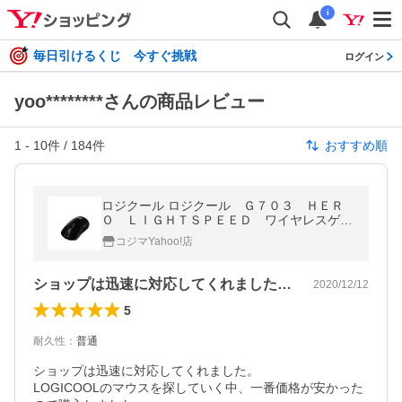
i
毎日引けるくじ 今すぐ挑戦
ログイン
yoo********さんの商品レビュー
1
-
10
件 /
184
件
おすすめ順
ロジクール ロジクール Ｇ７０３ ＨＥＲ
Ｏ ＬＩＧＨＴＳＰＥＥＤ ワイヤレスゲー
ミングマウス Ｇ７０３ｈ
コジマYahoo!店
ショップは迅速に対応してくれました。L…
2020/12/12
5
耐久性
：
普通
ショップは迅速に対応してくれました。

LOGICOOLのマウスを探していく中、一番価格が安かった