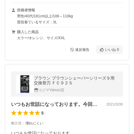
投稿者情報
男性/40代/181cm以上/106～110kg
普段着ているサイズ：3L
購入した商品
カラー/オレンジ、サイズ/XXL
違反報告
いいね
0
ブラウン ブラウンシェーバーシリーズ９用
交換替刃 ＦＣ９２Ｓ
コジマYahoo!店
いつもお世話になっております。今回、Ｐ…
2021/3/30
5
耐久性
：
壊れにくい
いつもお世話になっております。
