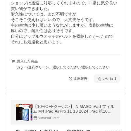
ショップは迅速に対応してくれますので、非常に気分良い
買い物ができました。

耐久性については、まだ不明ですが

そこそこ使えればいいので、大丈夫そうです。

中の生地は少し薄いような気がしますが、表側の生地は

厚いので、耐久性はありそうです。

自分はアップルウオッチのベルトを収納したかったので、
それにも最適化と思います。
購入した商品
カラー/迷彩グリーン、選択してください/選択してください
違反報告
いいね
1
【10%OFFクーポン】 NIMASO iPad フィル
ム M4 iPad AirPro 11 13 2024 iPad 第10世
代 iPad pro11 ipad pro 12.9 iPad Air5 Air第5
NimasoDirect
世代 ipad 第9世代 iPad mini6