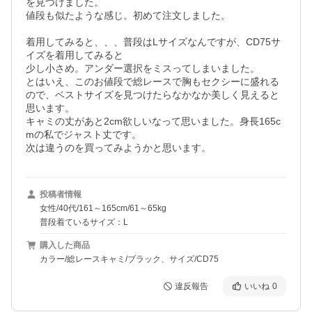
を見つけました。

値段も似たような感じ。初めて注文しました。

着用してみると、、、普段はLサイズなんですが、CD75サ
イズを着用してみると

少し小さめ。アンダー選択をミスってしまいました。

とはいえ、このお値段で総レースで胸もセクシーに盛れる
ので、ベストサイズを見つけたらなかなか美しく見えると
思います。

キャミの丈があと2cm欲しいなって思いました。身長165c
mの私でジャスト丈です。

次は違うのを買ってみようかと思います。
投稿者情報
女性/40代/161～165cm/61～65kg
普段着ているサイズ：L
購入した商品
カラー/総レースキャミ/ブラック、サイズ/CD75
違反報告
いいね
0