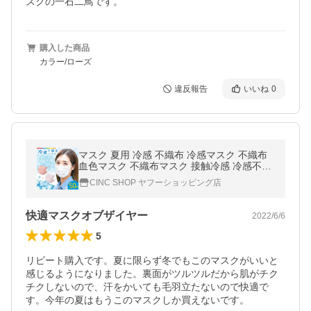
スクの一石二鳥です。
購入した商品
カラー/ローズ
違反報告
いいね
0
マスク 夏用 冷感 不織布 冷感マスク 不織布
血色マスク 不織布マスク 接触冷感 冷感不織
布マスク 50枚 クールマスク 使い捨て 血色
CINC SHOP ヤフーショッピング店
カラー 三層構造 男女兼用
快適マスクオブザイヤー
2022/6/6
5
リピート購入です。夏に限らず冬でもこのマスクがいいと
感じるようになりました。裏面がツルツルだから肌がチク
チクしないので、汗をかいても毛羽立たないので快適で
す。今年の夏はもうこのマスクしか買えないです。