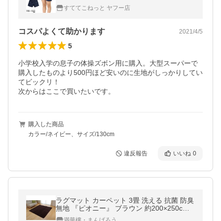
ン 紺 110 120 130 140 150 160 速乾 女の子
すててこねっと ヤフー店
男の 爆買
コスパよくて助かります
2021/4/5
5
小学校入学の息子の体操ズボン用に購入。大型スーパーで
購入したものより500円ほど安いのに生地がしっかりしてい
てビックリ！

次からはここで買いたいです。
購入した商品
カラー/ネイビー、サイズ/130cm
違反報告
いいね
0
ラグマット カーペット 3畳 洗える 抗菌 防臭
無地 『ピオニー』 ブラウン 約200×250cm
(ホットカーペット対応)
満華樓・まんげろう