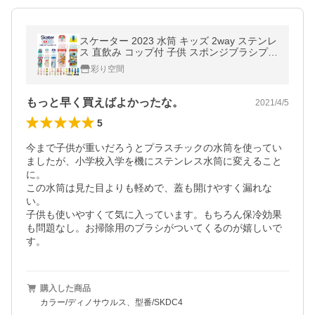
スケーター 2023 水筒 キッズ 2way ステンレ
ス 直飲み コップ付 子供 スポンジブラシプレ
ゼント 肩掛け 保温 保冷 超軽量 ボトル SKD
彩り空間
C4
もっと早く買えばよかったな。
2021/4/5
5
今まで子供が重いだろうとプラスチックの水筒を使ってい
ましたが、小学校入学を機にステンレス水筒に変えること
に。

この水筒は見た目よりも軽めで、蓋も開けやすく漏れな
い。

子供も使いやすくて気に入っています。もちろん保冷効果
も問題なし。お掃除用のブラシがついてくるのが嬉しいで
す。
購入した商品
カラー/ディノサウルス、型番/SKDC4