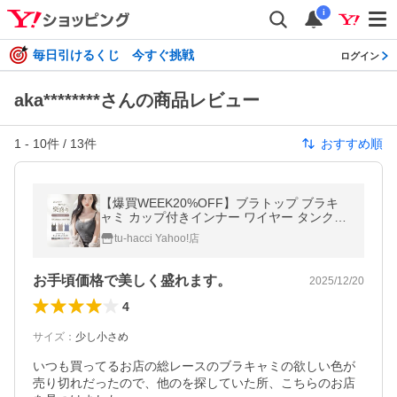
i
毎日引けるくじ 今すぐ挑戦
ログイン
aka********さんの商品レビュー
1
-
10
件 /
13
件
おすすめ順
【爆買WEEK20%OFF】ブラトップ ブラキ
ャミ カップ付きインナー ワイヤー タンクト
ップ キャミソール リブ レース ブラモネ 盛
tu-hacci Yahoo!店
れる ツーハッチ
お手頃価格で美しく盛れます。
2025/12/20
4
サイズ
：
少し小さめ
いつも買ってるお店の総レースのブラキャミの欲しい色が
売り切れだったので、他のを探していた所、こちらのお店