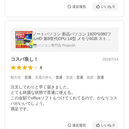
違反報告
いいね
0
ノートパソコン 新品パソコン 1920*1080フ
ルHD 第8世代CPU 14型 メモリ6GB ストレ
ージ64GB Windows10 Microsoftoffice2019
パソコン専門店 ProjectA
日本語KB アウトレット _F
コスパ良し！
2019/7/14
4
耐久性
：
普通
、
充電の持ち
：
普通
、
音質
：
普通
、
画質
：
普通
注文してわりと早く届きました。

とても綺麗な状態で普通に使える。

この金額でofficeソフトもつけてくれてるので、かなりコス
パがいいでしょう。

満足です。
違反報告
いいね
0