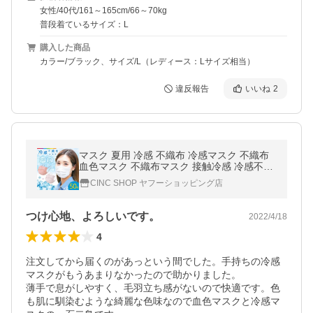
女性/40代/161～165cm/66～70kg
普段着ているサイズ：L
購入した商品
カラー/ブラック、サイズ/L（レディース：Lサイズ相当）
違反報告
いいね
2
マスク 夏用 冷感 不織布 冷感マスク 不織布
血色マスク 不織布マスク 接触冷感 冷感不織
布マスク 50枚 クールマスク 使い捨て 血色
CINC SHOP ヤフーショッピング店
カラー 三層構造 男女兼用
つけ心地、よろしいです。
2022/4/18
4
注文してから届くのがあっという間でした。手持ちの冷感
マスクがもうあまりなかったので助かりました。

薄手で息がしやすく、毛羽立ち感がないので快適です。色
も肌に馴染むような綺麗な色味なので血色マスクと冷感マ