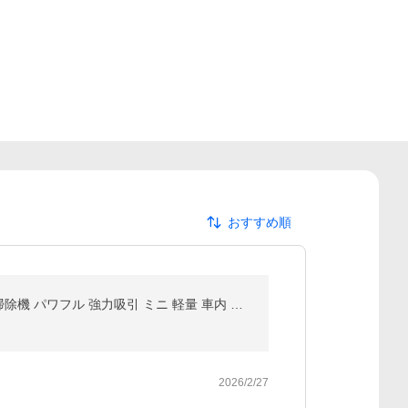
おすすめ順
ハンディクリーナー ハンドクリーナー 掃除機 車用掃除機 ハンディ掃除機 小型掃除機 多機能 コードレス掃除機 パワフル 強力吸引 ミニ 軽量 車内 家庭用
2026/2/27