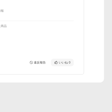
情報
た商品
違反報告
いいね
0