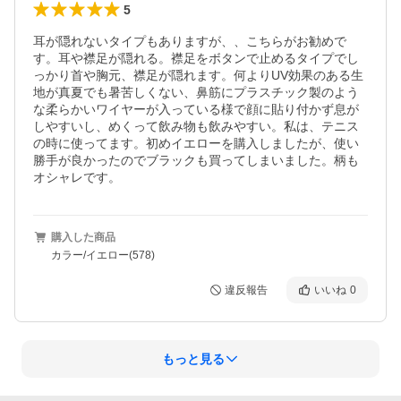
5
耳が隠れないタイプもありますが、、こちらがお勧めで
す。耳や襟足が隠れる。襟足をボタンで止めるタイプでし
っかり首や胸元、襟足が隠れます。何よりUV効果のある生
地が真夏でも暑苦しくない、鼻筋にプラスチック製のよう
な柔らかいワイヤーが入っている様で顔に貼り付かず息が
しやすいし、めくって飲み物も飲みやすい。私は、テニス
の時に使ってます。初めイエローを購入しましたが、使い
勝手が良かったのでブラックも買ってしまいました。柄も
オシャレです。
購入した商品
カラー/イエロー(578)
違反報告
いいね
0
もっと見る