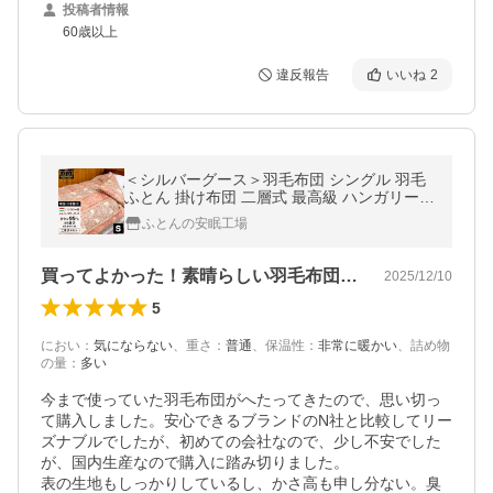
投稿者情報
60歳以上
違反報告
いいね
2
＜シルバーグース＞羽毛布団 シングル 羽毛
ふとん 掛け布団 二層式 最高級 ハンガリー産
シルバーマザーグースダウン95% 羽毛量1.3
ふとんの安眠工場
kg 80サテン超長綿
買ってよかった！素晴らしい羽毛布団です!
2025/12/10
5
におい
：
気にならない
、
重さ
：
普通
、
保温性
：
非常に暖かい
、
詰め物
の量
：
多い
今まで使っていた羽毛布団がへたってきたので、思い切っ
て購入しました。安心できるブランドのN社と比較してリー
ズナブルでしたが、初めての会社なので、少し不安でした
が、国内生産なので購入に踏み切りました。

表の生地もしっかりしているし、かさ高も申し分ない。臭