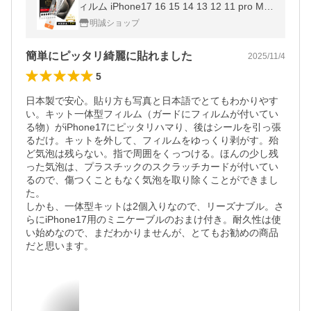
ィルム iPhone17 16 15 14 13 12 11 pro Max
plus XS XR X 硬度10H 貼付けキット付き 全
明誠ショップ
面保護フィルム iPhone17e 16e
簡単にピッタリ綺麗に貼れました
2025/11/4
5
日本製で安心。貼り方も写真と日本語でとてもわかりやす
い。キット一体型フィルム（ガードにフィルムが付いてい
る物）がiPhone17にピッタリハマり、後はシールを引っ張
るだけ。キットを外して、フィルムをゆっくり剥がす。殆
ど気泡は残らない。指で周囲をくっつける。ほんの少し残
った気泡は、プラスチックのスクラッチカードが付いてい
るので、傷つくこともなく気泡を取り除くことができまし
た。

しかも、一体型キットは2個入りなので、リーズナブル。さ
らにiPhone17用のミニケーブルのおまけ付き。耐久性は使
い始めなので、まだわかりませんが、とてもお勧めの商品
だと思います。