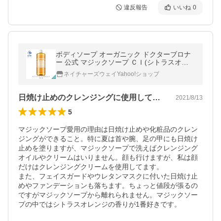
違反報告
いいね
0
ボディソープ オーガニック ドクターブロナ
ー 公式 マジックソープ ＣＩ(シトラスオレ
ンジ) L 946mL
ネイチャーズウェイYahoo!ショップ
日焼け止めのクレンジングに使用してます
2021/8/13
5
マジックソープ愛用の理由は日焼け止めや化粧品のクレン
ジングができること。特に夏は首や腕、足の甲にも日焼け
止めを塗りますが、マジックソープで洗えばクレンジング
オイルやクリームはいりません。顔も行けますが、私は顔
だけはクレンジングクリームを使用してます。

また、フェイスガードやウレタンマスクに付いた日焼け止
めやファンデーションも落ちます。ちょっと値段が張るの
ですがマジックソープから離れられません。マジックソー
プの中ではシトラスオレンジの香りが1番好きです。