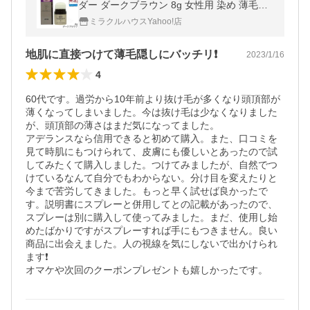
ダー ダークブラウン 8g 女性用 染め 薄毛隠
し 隠し ポンポン ボリュームアップ ふりかけ
ミラクルハウスYahoo!店
地肌に直接つけて薄毛隠しにバッチリ❗️
2023/1/16
4
60代です。過労から10年前より抜け毛が多くなり頭頂部が
薄くなってしまいました。今は抜け毛は少なくなりました
が、頭頂部の薄さはまだ気になってました。

アデランスなら信用できると初めて購入。また、口コミを
見て時肌にもつけられて、皮膚にも優しいとあったので試
してみたくて購入しました。つけてみましたが、自然でつ
けているなんて自分でもわからない。分け目を変えたりと
今まで苦労してきました。もっと早く試せば良かったで
す。説明書にスプレーと併用してとの記載があったので、
スプレーは別に購入して使ってみました。まだ、使用し始
めたばかりですがスプレーすれば手にもつきません。良い
商品に出会えました。人の視線を気にしないで出かけられ
ます❗️

オマケや次回のクーポンプレゼントも嬉しかったです。