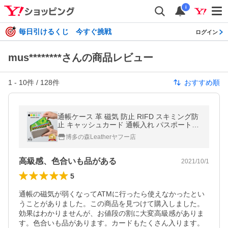
i
毎日引けるくじ 今すぐ挑戦
ログイン
mus********さんの商品レビュー
1
-
10
件 /
128
件
おすすめ順
通帳ケース 革 磁気 防止 RIFD スキミング防
止 キャッシュカード 通帳入れ パスポートケ
ース 母子手帳 保険証 診察券 年金手帳 プレ
博多の森Leatherヤフー店
ゼント 名入れ ギフト 爆買
高級感、色合いも品がある
2021/10/1
5
通帳の磁気が弱くなってATMに行ったら使えなかったとい
うことがありました。この商品を見つけて購入しました。
効果はわかりませんが、お値段の割に大変高級感がありま
す。色合いも品があります。カードもたくさん入ります。