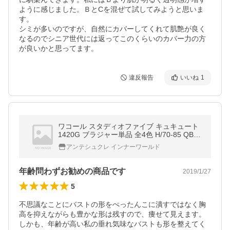
ように感じました。ＢとCを混ぜて試してみようと思いま
す。

シミが多いのですが、自然にカバーしてくれて肌艶が良く
なるのでシニア世代には返ってこのくらいのカバー力の方
が良いかと思ってます。
違反報告
いいね
1
ワコール スタディオファイブ キュキュート
1420G ブラジャー単品 全4色 H/70-85 QB14
20 (n)(n02)(p)(wabu)(86w)()
アンテシュクレ インナーワールド
年齢問わずお勧めの商品です
2019/1/27
5
不思議なことにバストの形をぺったんこに潰すではなく胸
高を抑えながらも豊かな形は残すので、痩せて見えます。
しかも、年齢が高い私の垂れ気味なバストも形を整えてく