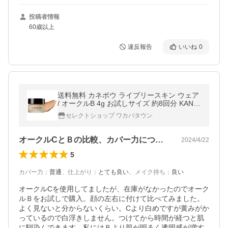
投稿者情報
60歳以上
違反報告
いいね
0
送料無料 カネボウ ライブリースキン ウェア
/ オークルB 4g お試しサイズ 約8回分 KANE
BO ファンデーション 美容液
セレクトショップ ワカバタウン
オークルCとＢの比較、カバー力について
2024/4/22
5
カバー力
：
普通
、
仕上がり
：
とても良い
、
メイク持ち
：
良い
オークルCを使用してましたが、在庫がなかったのでオーク
ルＢをお試しで購入。顔の左右に付けて比べてみました。
よく見ないと分からないくらい。Cより白めですが黄みがか
っているので白浮きしません。つけてから時間が経つと肌
に馴染んできます。私にはＢより肌が明るく透明感が増す