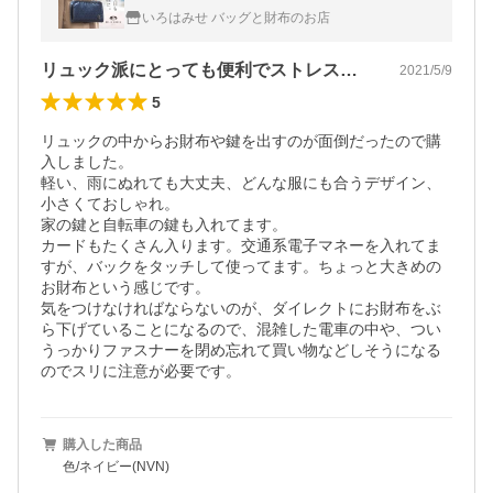
9 ネイビー 60サイズ 1年保証
いろはみせ バッグと財布のお店
リュック派にとっても便利でストレスフリー
2021/5/9
5
リュックの中からお財布や鍵を出すのが面倒だったので購
入しました。

軽い、雨にぬれても大丈夫、どんな服にも合うデザイン、
小さくておしゃれ。

家の鍵と自転車の鍵も入れてます。

カードもたくさん入ります。交通系電子マネーを入れてま
すが、バックをタッチして使ってます。ちょっと大きめの
お財布という感じです。

気をつけなければならないのが、ダイレクトにお財布をぶ
ら下げていることになるので、混雑した電車の中や、つい
うっかりファスナーを閉め忘れて買い物などしそうになる
のでスリに注意が必要です。
購入した商品
色/ネイビー(NVN)