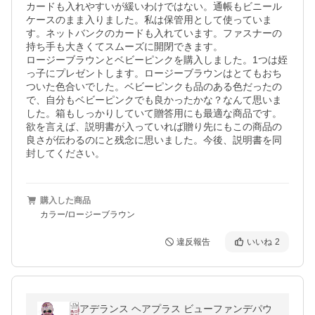
カードも入れやすいが緩いわけではない。通帳もビニール
ケースのまま入りました。私は保管用として使っていま
す。ネットバンクのカードも入れています。ファスナーの
持ち手も大きくてスムーズに開閉できます。

ロージーブラウンとベビーピンクを購入しました。1つは姪
っ子にプレゼントします。ロージーブラウンはとてもおち
ついた色合いでした。ベビーピンクも品のある色だったの
で、自分もベビーピンクでも良かったかな？なんて思いま
した。箱もしっかりしていて贈答用にも最適な商品です。
欲を言えば、説明書が入っていれば贈り先にもこの商品の
良さが伝わるのにと残念に思いました。今後、説明書を同
封してください。
購入した商品
カラー/ロージーブラウン
違反報告
いいね
2
アデランス ヘアプラス ビューファンデパウ