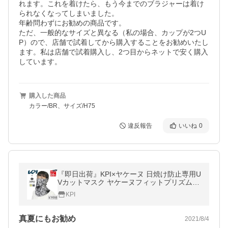
れます。これを着けたら、もう今までのブラジャーは着け
られなくなってしまいました。

年齢問わずにお勧めの商品です。

ただ、一般的なサイズと異なる（私の場合、カップが2つU
P）ので、店舗で試着してから購入することをお勧めいたし
ます。私は店舗で試着購入し、2つ目からネットで安く購入
しています。
購入した商品
カラー/BR、サイズ/H75
違反報告
いいね
0
『即日出荷』KPI×ヤケーヌ 日焼け防止専用U
Vカットマスク ヤケーヌフィットプリズム耳
カバー付き OWNKPI-FITPM
KPI
真夏にもお勧め
2021/8/4