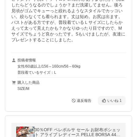
したらどうなるのでしょうか？まだ洗濯してません。後ろ
見頃がゴムでキューっと絞れるようなスタイルでカッコい
い。絞らなくても着られます。丈は短め。お尻は出ます。
バストがある方ですが、普段着ているＬサイズにしたらか
えって太って見えたかも？かなりゆったり目ですので、M
サイズでちょうど良かったです。Sもいけましたが、友達に
プレゼントすることにしました。
投稿者情報
女性/60歳以上/156～160cm/56～60kg
普段着ているサイズ：L
購入した商品
SIZE/M
違反報告
いいね
1
30％OFF ペレボルサ セール お財布ポシェッ
ト アライブ レディース PELLE BORSA 441