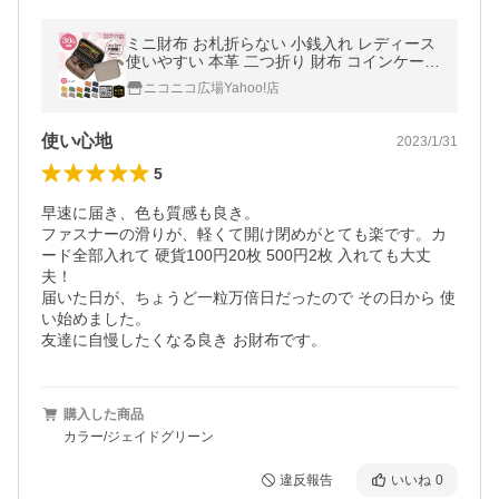
ミニ財布 お札折らない 小銭入れ レディース
使いやすい 本革 二つ折り 財布 コインケース
さいふ コンパクト 薄い カードケース プチプ
ニコニコ広場Yahoo!店
ラ 20代 30代 40代 50代
使い心地
2023/1/31
5
早速に届き、色も質感も良き。

ファスナーの滑りが、軽くて開け閉めがとても楽です。カ
ード全部入れて 硬貨100円20枚 500円2枚 入れても大丈
夫！

届いた日が、ちょうど一粒万倍日だったので その日から 使
い始めました。

友達に自慢したくなる良き お財布です。
購入した商品
カラー/ジェイドグリーン
違反報告
いいね
0