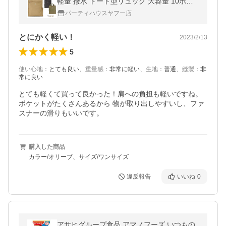
軽量 撥水 トート型リュック 大容量 10ポケ
ット おしゃれ マザーズ
パーティハウスヤフー店
とにかく軽い！
2023/2/13
5
使い心地
：
とても良い
、
重量感
：
非常に軽い
、
生地
：
普通
、
縫製
：
非
常に良い
とても軽くて買って良かった！肩への負担も軽いですね。 

ポケットがたくさんあるから 物が取り出しやすいし、ファ
スナーの滑りもいいです。
購入した商品
カラー/オリーブ、サイズ/ワンサイズ
違反報告
いいね
0
アサヒグループ食品 アマノフーズ いつもの