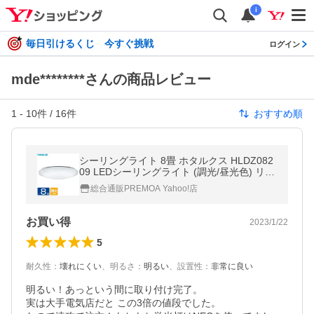
i
毎日引けるくじ 今すぐ挑戦
ログイン
mde********さんの商品レビュー
1
-
10
件 /
16
件
おすすめ順
シーリングライト 8畳 ホタルクス HLDZ082
09 LEDシーリングライト (調光/昼光色) リモ
コン有
総合通販PREMOA Yahoo!店
お買い得
2023/1/22
5
耐久性
：
壊れにくい
、
明るさ
：
明るい
、
設置性
：
非常に良い
明るい！あっという間に取り付け完了。

実は大手電気店だと この3倍の値段でした。
