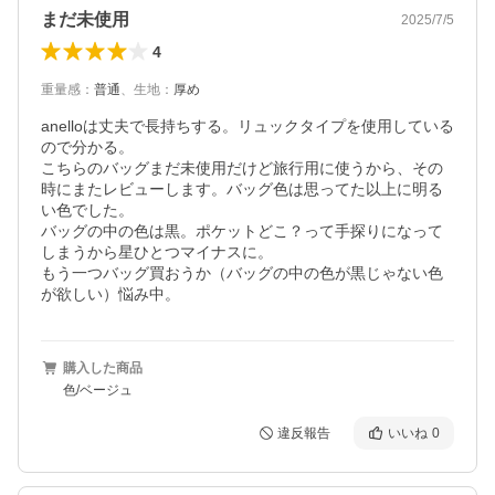
まだ未使用
2025/7/5
4
重量感
：
普通
、
生地
：
厚め
anelloは丈夫で長持ちする。リュックタイプを使用している
ので分かる。

こちらのバッグまだ未使用だけど旅行用に使うから、その
時にまたレビューします。バッグ色は思ってた以上に明る
い色でした。

バッグの中の色は黒。ポケットどこ？って手探りになって
しまうから星ひとつマイナスに。

もう一つバッグ買おうか（バッグの中の色が黒じゃない色
が欲しい）悩み中。
購入した商品
色/ベージュ
違反報告
いいね
0