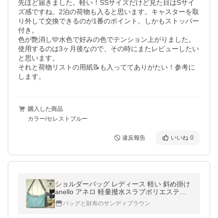
先ほど届きました。軽い！SSサイズだけど見た目はSサイ
ズ感ですね。2泊の荷物も入ると思います。キャスターを取
り外して交換できるのが1番のポイント。しかもストッパー
付き。

色が艶消し🩵水色で好みの色でテンション上がりました。
使用するのは3ヶ月後なので、その時にまたレビューしたい
と思います。

それと荷物リストの用紙📝も入っててありがたい！参考に
します。
購入した商品
カラー/セレストブルー
違反報告
いいね
0
ショルダーバッグ レディース 軽い 斜め掛け
anello アネロ 軽量撥水スラブポリエステル 1
0ポケット ショルダーバッグ 40代 50代 60代
バッグと財布のサンディブラウン