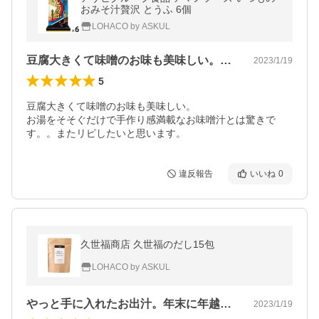
おみそ汁贅沢 とうふ 6個
LOHACO by ASKUL
豆腐大きくて味噌のお味も美味しい。お湯…
2023/1/19
5
豆腐大きくて味噌のお味も美味しい。

お湯をそそぐだけで手作り感満載なお味噌汁とは驚きで
す。。またリピしたいと思います。
違反報告
いいね
0
久世福商店 久世福のだし15包
LOHACO by ASKUL
やっと手に入れたお出汁。年末に年越し蕎…
2023/1/19