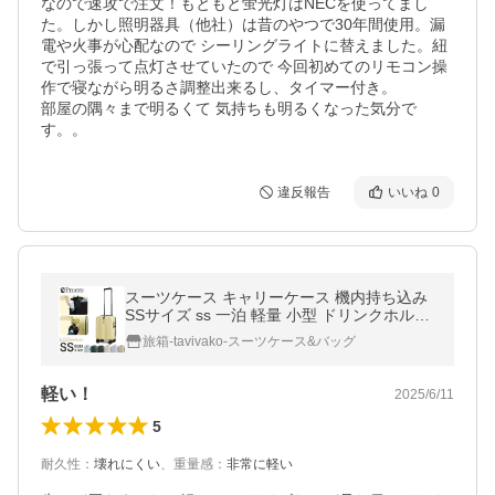
なので速攻で注文！もともと蛍光灯はNECを使ってまし
た。しかし照明器具（他社）は昔のやつで30年間使用。漏
電や火事が心配なので シーリングライトに替えました。紐
で引っ張って点灯させていたので 今回初めてのリモコン操
作で寝ながら明るさ調整出来るし、タイマー付き。

部屋の隅々まで明るくて 気持ちも明るくなった気分で
す。。
違反報告
いいね
0
スーツケース キャリーケース 機内持ち込み
SSサイズ ss 一泊 軽量 小型 ドリンクホルダ
ー ストッパー ブレーキ 交換用キャスター 静
旅箱-tavivako-スーツケース&バッグ
音 コインロッカー 着脱
軽い！
2025/6/11
5
耐久性
：
壊れにくい
、
重量感
：
非常に軽い