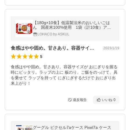
【180g×10食】低温製法米のおいしいごは
ん 国産米100%使用 1袋（計10食）アイ
リスフーズ パックご飯
LOHACO by ASKUL
食感はやや固め。甘さあり。容器サイズが…
2023/1/19
5
食感はやや固め。甘さあり。容器サイズが おにぎりを握る
時にピッタリ。ラップの上に 板のり、ご飯をのっけて、具
を乗せて ラップを持って にぎにぎするだけで おにぎり出
来上がり！
違反報告
いいね
0
グーグル ピクセル7aケース Pixel7a ケース