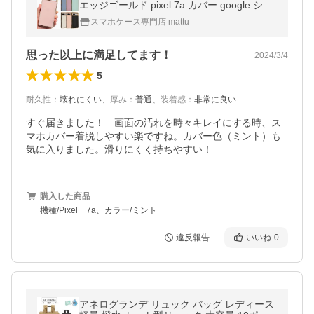
エッジゴールド pixel 7a カバー google シン
プル TPU ピクセル7a 5G おしゃれ 耐衝撃
スマホケース専門店 mattu
スマホケース
思った以上に満足してます！
2024/3/4
5
耐久性
：
壊れにくい
、
厚み
：
普通
、
装着感
：
非常に良い
すぐ届きました！　画面の汚れを時々キレイにする時、ス
マホカバー着脱しやすい楽ですね。カバー色（ミント）も
購入した商品
機種/Pixel 7a、カラー/ミント
違反報告
いいね
0
アネログランデ リュック バッグ レディース