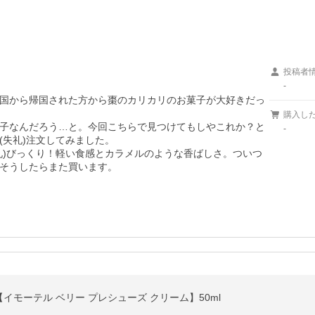
投稿者
-
国から帰国された方から棗のカリカリのお菓子が大好きだっ
購入し
子なんだろう…と。今回こちらで見つけてもしやこれか？と
-
失礼)注文してみました。

礼)びっくり！軽い食感とカラメルのような香ばしさ。ついつ
そうしたらまた買います。
モーテル ベリー プレシューズ クリーム】50ml