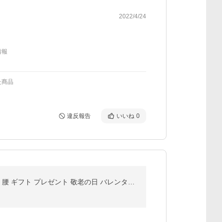
2022/4/24
情報
た商品
違反報告
いいね
0
●ポイント10倍！● MTG公式ストア 座椅子 スタイル プレミアム Style PREMIUM 椅子 骨盤 姿勢 ケア 在宅 腰 ギフト プレゼント 敬老の日 バレンタインギフト