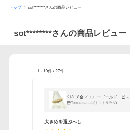
トップ
sot********さんの商品レビュー
sot********さんの商品レビュー
1
-
10
件 /
27
件
K18 18金 イエローゴールド ビ
Tomatosarada(トマトサラダ)
大きめを選ぶべし