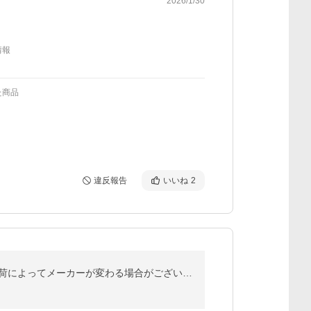
2026/1/30
情報
た商品
違反報告
いいね
2
脆棗 新疆紅棗 カリカリ なつめ 100g 香酥脆棗 サクサクなつめ ギフト おやつ 干しなつめ 赤棗 ナツメ 入荷によってメーカーが変わる場合がございます。