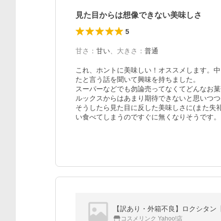
見た目からは想像できない美味しさ
5
甘さ
：
甘い
、
大きさ
：
普通
これ、ホントに美味しい！オススメします。中
たと言う話を聞いて興味を持ちました。

スーパーなどでも勿論売ってなくてどんなお菓
ルックスからはあまり期待できないと思いつつ(
そうしたら見た目に反した美味しさに(また失
い食べてしまうのですぐに無くなりそうです。
【訳あり・外箱不良】ロクシタン【イ
コスメリンク Yahoo!店