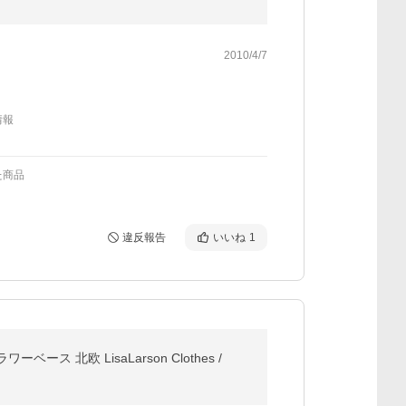
2010/4/7
情報
た商品
違反報告
いいね
1
ス 北欧 LisaLarson Clothes /