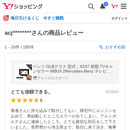
i
毎日引けるくじ 今すぐ挑戦
ログイン
acj********さんの商品レビュー
1
-
10
件 /
185
件
おすすめ順
ベンツ GLBクラス 型式：X247 前期 TVキャ
ンセラー MBUX (Mercedes-Benz テレビキ
ャンセラー テレビキット) E2TV NEO
アルトポルテオート
とても信頼できる。
2025/3/7
5
業者さんに持ち込みで取付してもい、帰宅中にエンジンを
止めて、再始動したところエラーが出てしまい、アルトポ
ルテさんに連絡したところ、とても親切な対応をして下さ
いました。長野県から埼玉県まで、取付に来て頂き、無事