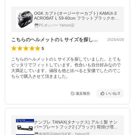
OGK カブト(オージーケーカブト) KAMUI-3
ACROBAT L 59-60cm フラットブラックホワ
イト
PCボンバー Yahoo!店
こちらのヘルメットのＬサイズを探してい…
2025/4/28
5
こちらのヘルメットのＬサイズを探していました。とても
ピッタリでフィットしています。色合いも自分好みなので
大満足しています。値段も他と比べると安価でしたのでこ
ちらで購入させて頂きました。
違反報告
いいね
0
ナンプレ TANAX(タナックス) アルミ製 ナン
バープレートフック2 (ブラック) 荷掛け増設/
ナンバープレートベース
南海部品WebSHOP・Yahoo!店