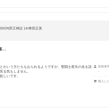
NSION冥王神話 14/車田正美
落…
とかいう方たちもおられるようですが、聖闘士星矢の名を語
投稿者
見る気もしません。

-
欲しいです。
購入し
-