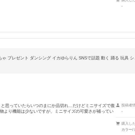
購入し
-
ちゃ プレゼント ダンシング イカゆらりん SNSで話題 動く 踊る 玩具 
買おうと思っていたらいつのまにか品切れ…だけどミニサイズで復
投稿者
物より機能は少ないですが、ミニサイズの可愛さが補ってい
-
購入し
カラー/