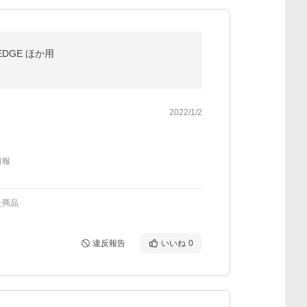
 EDGE ほか用
2022/1/2
情報
た商品
違反報告
いいね
0