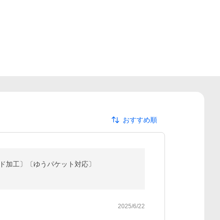
おすすめ順
ンフォースド加工〕〔ゆうパケット対応〕
2025/6/22