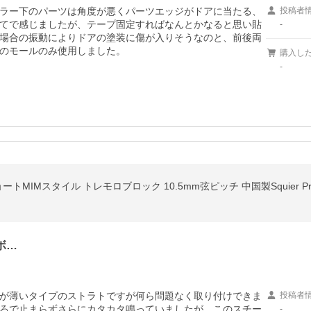
ラー下のパーツは角度が悪くパーツエッジがドアに当たる、
投稿者
てで感じましたが、テープ固定すればなんとかなると思い貼
-
場合の振動によりドアの塗装に傷が入りそうなのと、前後両
のモールのみ使用しました。
購入し
-
6mm ショートMIMスタイル トレモロブロック 10.5mm弦ピッチ 中国製Squier P
ボ…
が薄いタイプのストラトですが何ら問題なく取り付けできま
投稿者
ろで止まらずさらにカタカタ鳴っていましたが、このスチー
-