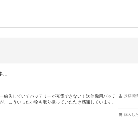
ネ…
ー紛失していてバッテリーが充電できない！送信機用バッテ
投稿者
が、こういった小物も取り扱っていただき感謝しています。
-
購入し
-