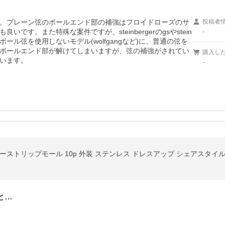
。プレーン弦のボールエンド部の補強はフロイドローズのサ
投稿者
す。また特殊な案件ですが、steinbergerのgsやstein
-
ボール弦を使用しないモデル(wolfgangなど)に、普通の弦を
ボールエンド部が解けてしまいますが、弦の補強がされてい
購入し
います。
-
ザーストリップモール 10p 外装 ステンレス ドレスアップ シェアスタイ
と…