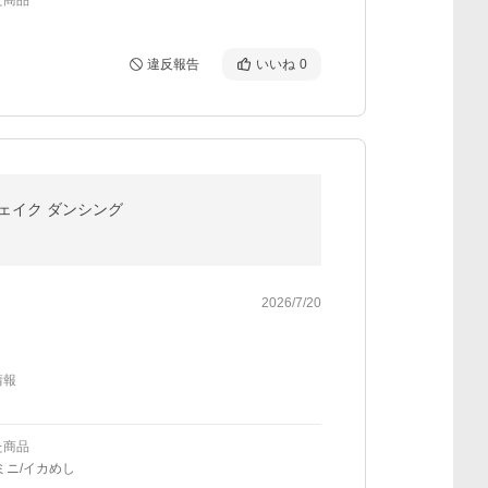
た商品
違反報告
いいね
0
シェイク ダンシング
2026/7/20
情報
た商品
ミニ/イカめし