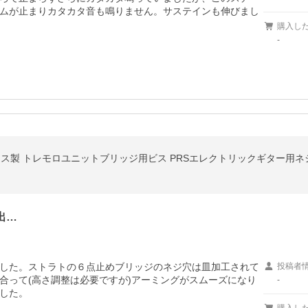
ムが止まりカタカタ音も鳴りません。サステインも伸びまし
購入し
-
.5mm ステンレス製 トレモロユニットブリッジ用ビス PRSエレクトリックギター
出…
した。ストラトの６点止めブリッジのネジ穴は皿加工されて
投稿者
合って(高さ調整は必要ですが)アーミングがスムーズになり
-
した。