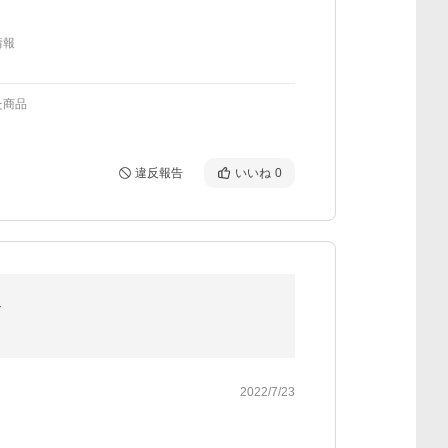
情報
た商品
違反報告
いいね
0
ル
2022/7/23