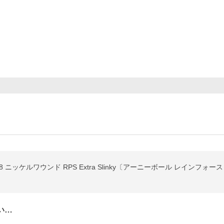
2238 ニッケルワウンド RPS Extra Slinky〔アーニーボール レイ
い…