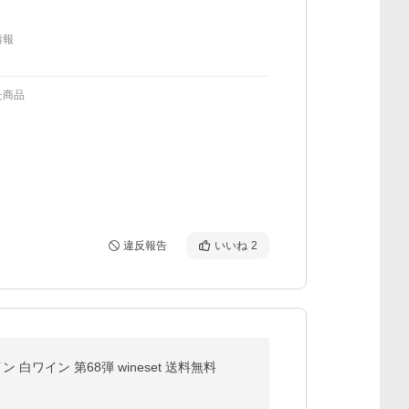
情報
た商品
違反報告
いいね
2
ワイン 第68弾 wineset 送料無料