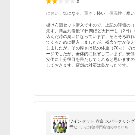
2
におい
：
気になる
、
重さ
：
軽い
、
保温性
：
寒い
掛け布団セット購入ですので、上記の評価の（
先ず、商品到着後10日間ほど天日干し（2日
込んだ時の臭いになっています。そろそろ取れ
てくるために購入しましたが、残念ですが使え
しましたが、その厚さは私の体重（70㎏）で
ージでしたが、全体的に反省しています。安価
安価に十分役目を果たしてくれると思いますの
しておきます。店舗の対応は良かったです。
ワインセット 赤白 スパークリング 
ビールと洋酒専門店酒のやまいち