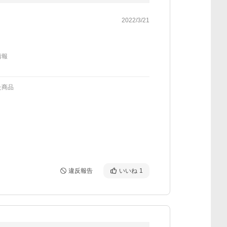
2022/3/21
情報
た商品
違反報告
いいね
1