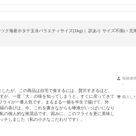
ホーツク海産ホタテ玉冷バラエティサイズ(1kg)｜ 訳あり サイズ不揃い 
投稿者
-
しましたが、この商品は自宅で食するには、贅沢すぎるほど、
すが、一度「大」の味を知ってしまうと、すぐに戻ってきて
購入し
テフライが一番人気です。まるまる一個を半生で揚げて、外
-
福の喜びは、今、これを書きながらも唾液がいっぱいになり
私の個人的な推奨品です。因みに、このフライを更に美味し
ッチしました（私の小さなこだわりです）。