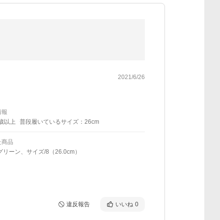
2021/6/26
情報
0歳以上
普段履いているサイズ：26cm
た商品
グリーン、サイズ/8（26.0cm）
違反報告
いいね
0