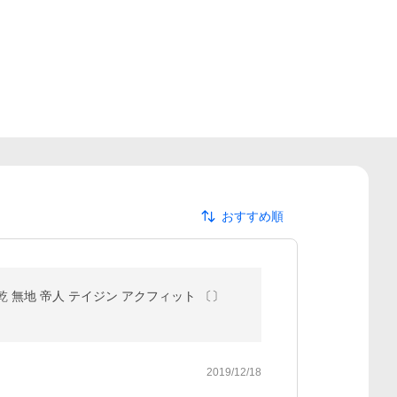
おすすめ順
乾 無地 帝人 テイジン アクフィット 〔〕
2019/12/18