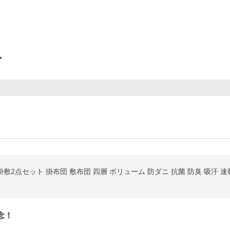
ー
掛敷2点セット 掛布団 敷布団 四層 ボリューム 防ダニ 抗菌 防臭 吸汗 速
念！