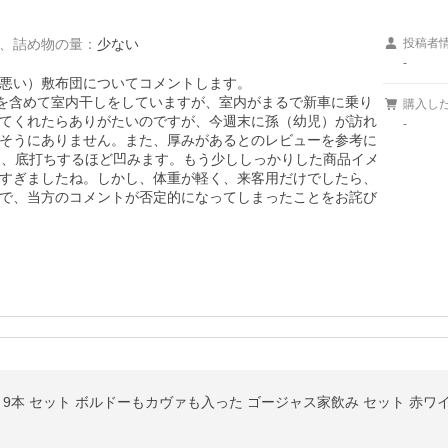
、
詰め物の量
：
少ない
投稿者
-
悪い）敷布団についてコメントします。

）を含めて室内干しをしていますが、室内がまるで新車に乗り
購入し
てくれたらありがたいのですが、今週末に孫（幼児）が訪れ
-
そうにありません。また、厚みがあるとのレビューを参考に
は、底打ちするほど凹みます。もう少ししっかりした商品イメ
すぎましたね。しかし、体重が軽く、来客用だけでしたら、
で、当方のコメントが否定的になってしまったことをお詫び
9本 セット ボルドーもカヴァも入った ゴージャス家飲み セット 赤ワイン 白