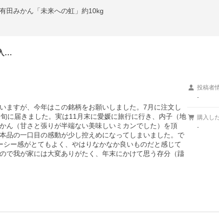
有田みかん「未来への虹」約10kg
入…
投稿者
-
いますが、今年はこの銘柄をお願いしました。7月に注文し
初旬に届きました。実は11月末に愛媛に旅行に行き、内子（地
購入し
かん（甘さと張りが半端ない美味しいミカンでした）を頂
-
本品の一口目の感動が少し控えめになってしまいました。で
ーシー感がとてもよく、やはりなかなか良いものだと感じて
ので我が家には大変ありがたく、年末にかけて思う存分（躊