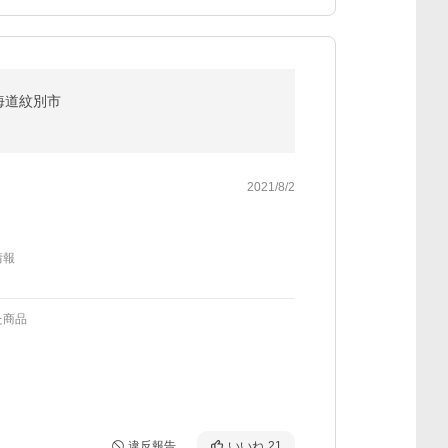
北海道紋別市
2021/8/2
情報
た商品
違反報告
いいね
21