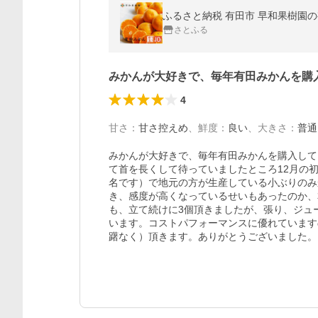
ふるさと納税 有田市 早和果樹園の
さとふる
みかんが大好きで、毎年有田みかんを購
4
甘さ
：
甘さ控えめ
、
鮮度
：
良い
、
大きさ
：
普通
みかんが大好きで、毎年有田みかんを購入して
て首を長くして待っていましたところ12月の
名です）で地元の方が生産している小ぶりのみ
き、感度が高くなっているせいもあったのか、
も、立て続けに3個頂きましたが、張り、ジュ
います。コストパフォーマンスに優れています
躇なく）頂きます。ありがとうございました。