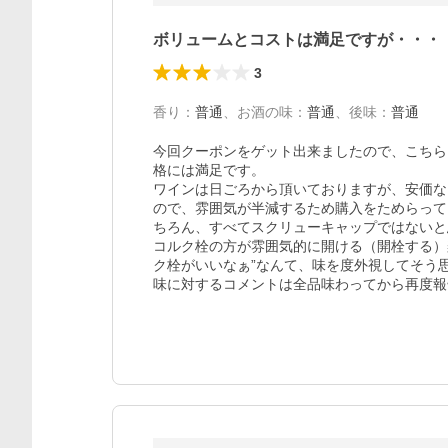
ボリュームとコストは満足ですが・・・
3
香り
：
普通
、
お酒の味
：
普通
、
後味
：
普通
今回クーポンをゲット出来ましたので、こちら
格には満足です。

ワインは日ごろから頂いておりますが、安価な
ので、雰囲気が半減するため購入をためらって
ちろん、すべてスクリューキャップではないと
コルク栓の方が雰囲気的に開ける（開栓する）
ク栓がいいなぁ”なんて、味を度外視してそう思
味に対するコメントは全品味わってから再度報