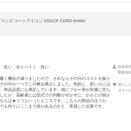
ヴァンズ コートアイコン V311CF CORD KHAKI
：
良い
、
履きやすさ
：
良い
投稿者
男性/6
履く機会が減りましたので、それならその分のコストを振り
その中の一つでこの靴を購入しました。色的に、若い人には
購入し
、商品品質にも満足しています。他にブルー系が安価に売ら
カラー/
したが、高齢者には型式での判断が付かずに、かかとの弱さ
ちらは★２つといったところです。こちらの商品のほうが、
でも作りにここまで差があるのかと、実感した次第です。