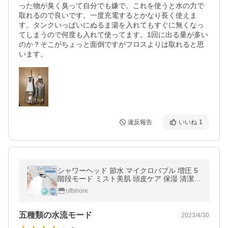
った物が臭く臭って自分でも嫌で。これを使うと水の力で
取れるので良いです。一度充電するとかなり長く使えま
す。タンクいっぱいにぬるま湯を入れてもすぐに無くなっ
てしまうので何度も入れて使ってます。1回に出る量が多い
のか？そこがちょっと面倒ですがフロスよりは取れると思
います。
違反報告
いいね
1
シャワーヘッド 節水 マイクロバブル 増圧 5
階段モード ミスト美肌 頭皮ケア 保湿 清潔
毛穴汚れ洗浄 美肌 美髪 アダプター付取付簡
offshore
単 水漏れ防止 国際基準G1/2
五種類の水流モード
2023/4/30