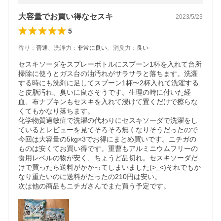
大容量でお買い得なセスキ
2023/5/23
5
香り
：
普通
、
洗浄力
：
非常に良い
、
消臭力
：
良い
セスキソーダをスプレーボトルにスプーン1杯を入れて台所
掃除に使うとガス台の油汚れがサラサラと落ちます。洗濯
する時にも洗剤に足してスプーン1杯〜2杯入れて洗濯する
と皮脂汚れ、臭いに良さそうです。生理の時に付いた経
血、布ナプキンもセスキを入れて浸けて置くだけで擦らな
くてもかなり落ちます。

化学物質過敏症で洗濯の代わりにセスキソーダで洗濯をし
ているとレビューを見てそろそろ無くなりそうだったので
今回は大容量の5kg×3でお得にまとめ買いです。ニチガの
ものは安くてお買い得です。重曹もアルミニウムフリーの
食用レベルの物が安く、ちょうど品切れ。セスキソーダだ
けで買ったら送料がかかってしまいました(>_<)それでもか
なり重たいのに送料がたったの210円は安い。

次は他の商品もニチガさんでまた買う予定です。