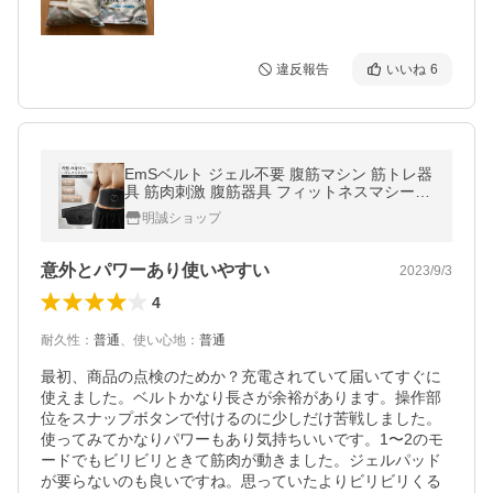
違反報告
いいね
6
EmSベルト ジェル不要 腹筋マシン 筋トレ器
具 筋肉刺激 腹筋器具 フィットネスマシーン
トレーニングベルト スリミングベルト 【PL
明誠ショップ
保険加入済み製品・安心】
意外とパワーあり使いやすい
2023/9/3
4
耐久性
：
普通
、
使い心地
：
普通
最初、商品の点検のためか？充電されていて届いてすぐに
使えました。ベルトかなり長さが余裕があります。操作部
位をスナップボタンで付けるのに少しだけ苦戦しました。
使ってみてかなりパワーもあり気持ちいいです。1〜2のモ
ードでもビリビリときて筋肉が動きました。ジェルパッド
が要らないのも良いですね。思っていたよりビリビリくる