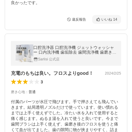
良かったです。
違反報告
いいね
14
口腔洗浄器 口腔洗浄機 ジェットウォッシャ
ー 口内洗浄機 歯垢除去 歯間洗浄機 歯磨き
口臭防止 替えノズル
Sarlisi 公式店
充電のもちは良い。フロスよりgood！
2024/2/25
3
磨き心地
：
普通
付属のパーツが水圧で飛びます。手で押さえても飛んでい
きます。結局透明ノズルだけで使っています。使い慣れる
までは上手く使えずでした。冷たい水を入れて使用すると
痛く感じます。ぬるま湯を入れて使うと良いです。今まで
歯間ブラシは上手く使えず、歯磨き後のフロスを使うと痛
くて血が出てました。歯の隙間に物が挟まりやすく、詰ま