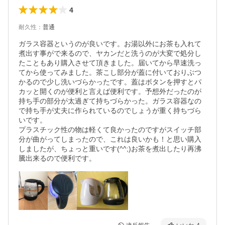
4
耐久性
：
普通
ガラス容器というのが良いです。お湯以外にお茶も入れて
煮出す事がで来るので、ヤカンだと洗うのが大変で処分し
たこともあり購入させて頂きました。届いてから早速洗っ
てから使ってみました。茶こし部分が蓋に付いておりぶつ
かるので少し洗いづらかったです。蓋はボタンを押すとパ
カッと開くのが便利と言えば便利です。予想外だったのが
持ち手の部分が太過ぎて持ちづらかった。ガラス容器なの
で持ち手が丈夫に作られているのでしょうが重く持ちづら
いです。

プラスチック性の物は軽くて良かったのですがスイッチ部
分が曲がってしまったので、これは良いかも！と思い購入
しましたが、ちょっと重いです(^^;)お茶を煮出したり再沸
騰出来るので便利です。