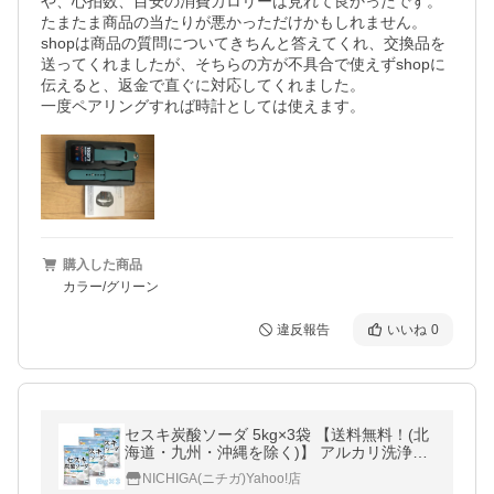
や、心拍数、目安の消費カロリーは見れて良かったです。
たまたま商品の当たりが悪かっただけかもしれません。

shopは商品の質問についてきちんと答えてくれ、交換品を
送ってくれましたが、そちらの方が不具合で使えずshopに
伝えると、返金で直ぐに対応してくれました。

一度ペアリングすれば時計としては使えます。
購入した商品
カラー/グリーン
違反報告
いいね
0
セスキ炭酸ソーダ 5kg×3袋 【送料無料！(北
海道・九州・沖縄を除く)】 アルカリ洗浄剤
NICHIGA(ニチガ) TK3
NICHIGA(ニチガ)Yahoo!店