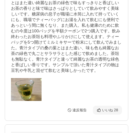
とはまた違い綺麗なお茶の緑色で味もすっきりと香ばしい
お茶の香りと味で味はさっぱりとしていて飲みやすく美味
しいです。糖尿病の息子が職場に水筒に入れて持っていく
にも、職場でティーバッグにお湯を入れて飲むにも便利で
あっという間に無くなり、また購入。私も健康のために飲
むの今度は100バッグを半額クーポンで2つ購入です。飲み
終わったお茶殻も料理やふりかけにして使えます。ティー
バッグを5つ開けてミルミキサーで粉末にして飲んでみまし
た。青汁タイプの桑の葉とはまた違い、味も色も綺麗なお
茶の緑色で丸ごとサラサラとした感じで飲めました。茶殻
も無駄なく。青汁タイプと違って綺麗なお茶の透明な緑色
と香ばしい香りです。サンプルで頂いた青汁タイプの物は
豆乳や牛乳と混ぜて飲むと美味しかったです。
違反報告
いいね
28