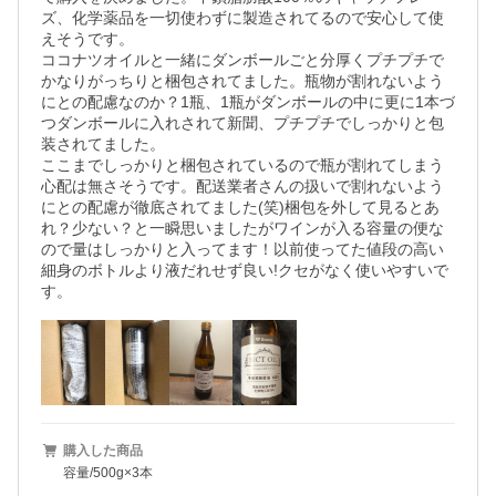
ズ、化学薬品を一切使わずに製造されてるので安心して使
えそうです。

ココナツオイルと一緒にダンボールごと分厚くプチプチで
かなりがっちりと梱包されてました。瓶物が割れないよう
にとの配慮なのか？1瓶、1瓶がダンボールの中に更に1本づ
つダンボールに入れされて新聞、プチプチでしっかりと包
装されてました。

ここまでしっかりと梱包されているので瓶が割れてしまう
心配は無さそうです。配送業者さんの扱いで割れないよう
にとの配慮が徹底されてました(笑)梱包を外して見るとあ
れ？少ない？と一瞬思いましたがワインが入る容量の便な
ので量はしっかりと入ってます！以前使ってた値段の高い
細身のボトルより液だれせず良い!クセがなく使いやすいで
す。
購入した商品
容量/500g×3本