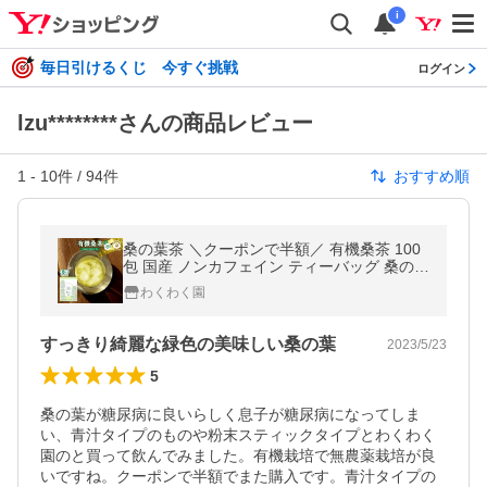
i
毎日引けるくじ 今すぐ挑戦
ログイン
lzu********さんの商品レビュー
1
-
10
件 /
94
件
おすすめ順
桑の葉茶 ＼クーポンで半額／ 有機桑茶 100
包 国産 ノンカフェイン ティーバッグ 桑のは
茶 12種類以上の多彩な栄養素 爆買
わくわく園
すっきり綺麗な緑色の美味しい桑の葉
2023/5/23
5
桑の葉が糖尿病に良いらしく息子が糖尿病になってしま
い、青汁タイプのものや粉末スティックタイプとわくわく
園のと買って飲んでみました。有機栽培で無農薬栽培が良
いですね。クーポンで半額でまた購入です。青汁タイプの