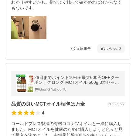
わかりやすいかも。指でよく触って確かめれば分からなく
もないです。
違反報告
いいね
0
26日までポイント10%＋最大600円OFFクー
ポン｜グロング MCTオイル 500g 3本セット
中鎖脂肪酸100% GronG 爆買
GronG Yahoo!店
品質の良いMCTオイル梱包は万全
2022/3/27
4
コールドプレス製法の有機ココナツオイルと一緒に購入し
ました。MCTオイルを健康のために購入しようと色々と見
て購入を決めました。中鎖脂肪酸100％のキャッチフレー