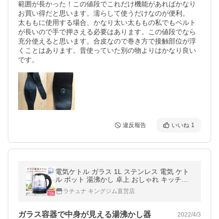
範囲が長かった！この値段でこれだけ機能があればかなり
お買い得だと思います。濡らして使うだけなのが便利。

太ももに使用する場合、かなり太い太ももの私でもベルト
が長いので手で押さえる必要はあります。この値段でなら
充分使えると思います。合皮なので巻き方で接触部位が浮
くことはあります。昔使っていた別の物よりはかなり良い
です。
違反報告
いいね
1
電気ケトル ガラス 1L ステンレス 電気 ケト
ル ポット 湯沸かし 卓上 おしゃれ キッチン
家電 ギフト プレゼント
ラチュナ キングジム直営店
ガラス容器で中身が見える湯沸かし器
2022/4/3