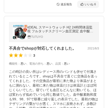
違反報告
いいね
6
itDEAL スマートウォッチ H2 24時間体温監
視 フルタッチスクリーン血圧測定 血中酸素
濃度計 大画面 着信通知 歩数計 心拍計 活動
TUTUYO
量計 睡眠検測 長い待機時間
不具合でshopが対応してくれました。
2021/6/3
3
機能性
：
悪い
、
電池の持ち
：
悪い
、
品質
：
悪い
この時計の良い所はレディース用のバンドも併せて付属さ
れているところです。shopは不具合で直ぐに交換品を送っ
てくれました。その交換品が最初に来た物より体温がまと
もに測れない。最初に来た物は体温だけは体温計とほぼ同
じくらいでした。寝ていても血圧もどんなに動いても、ほ
ぼ変わらず低めでいつも同じ数値でした。血中酸素飽和度
も99、98、97で順番に繰り返しの表示でした。最初の物は
テザリングの繋がりが悪く、スマホに反映されず。歩数計