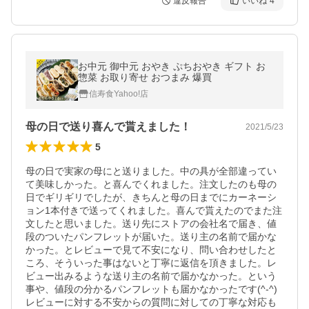
違反報告
いいね
4
お中元 御中元 おやき ぷちおやき ギフト お
惣菜 お取り寄せ おつまみ 爆買
信寿食Yahoo!店
母の日で送り喜んで貰えました！
2021/5/23
5
母の日で実家の母にと送りました。中の具が全部違ってい
て美味しかった。と喜んでくれました。注文したのも母の
日でギリギリでしたが、きちんと母の日までにカーネーシ
ョン1本付きで送ってくれました。喜んで貰えたのでまた注
文したと思いました。送り先にストアの会社名で届き、値
段のついたパンフレットが届いた。送り主の名前で届かな
かった。とレビューで見て不安になり、問い合わせしたと
ころ、そういった事はないと丁寧に返信を頂きました。レ
ビュー出みるような送り主の名前で届かなかった。という
事や、値段の分かるパンフレットも届かなかったです(^-^)

レビューに対する不安からの質問に対しての丁寧な対応も