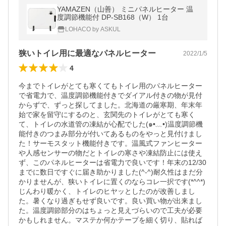
YAMAZEN（山善） ミニパネルヒーター 温
度調節機能付 DP-SB168（W） 1台
LOHACO by ASKUL
狭いトイレ用に最適なパネルヒーター
2022/1/5
4
今までトイレがとても寒くてもトイレ用のパネルヒーター
で省電力で、温度調節機能付きでダイアル付きの物が見付
からずで、ずっと探してました。北海道の厳寒期、年末年
始で家を留守にするのと、玄関先のトイレがとても寒く
て、トイレの水道管の凍結が心配でした(๑•﹏•)温度調節機
能付きのつまみ部分が付いてあるものをやっと見付けまし
た！サーモスタット機能付きです。温風式ファンヒーター
や人感センサーの物だとトイレの寒さや凍結防止には使え
ず、このパネルヒーターは省電力で良いです！年末の12/30
までに数日ですぐに届き助かりました(^-^)耐久性はまだ分
かりませんが、狭いトイレに置くのならコレ一択です(*^^*)
じんわり暖かく、トイレのヒヤッとしたのが改善しまし
た。暑くなり過ぎもせず良いです。良い買い物が出来まし
た。温度調節部分のはちょっと見えづらいので工夫が必要
かもしれません。マステか何かテープを細く切り、貼れば