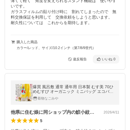
薄くて軽く　角度を変えられるスタンド機能は　使いやす
いです。

ガラスフィルムの貼り付け時に　割れてしまったので　無
料交換保証を利用して　交換依頼をしようと思います。

購入した商品
カラー/レッド、サイズ/10.2インチ（第7/8/9世代）
違反報告
いいね
0
爆買 風呂敷 通常 通年用 日本製 むす美 70ひ
めむすび オーガニック ミニバッグ エコバッ
グ 菓子折 瓶包み 女性 男性
着物なごみや
他県に住む娘に同ショップ内の鮫小紋のリ…
2026/4/11
5