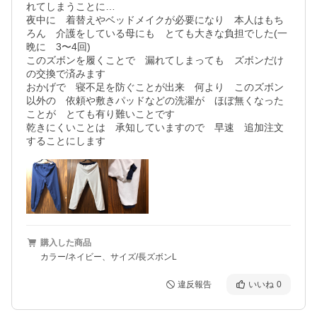
れてしまうことに…

夜中に　着替えやベッドメイクが必要になり　本人はもち
ろん　介護をしている母にも　とても大きな負担でした(一
晩に　3〜4回)

このズボンを履くことで　漏れてしまっても　ズボンだけ
の交換で済みます

おかげで　寝不足を防ぐことが出来　何より　このズボン
以外の　依頼や敷きパッドなどの洗濯が　ほぼ無くなった
ことが　とても有り難いことです

乾きにくいことは　承知していますので　早速　追加注文
することにします
購入した商品
カラー/ネイビー、サイズ/長ズボンL
違反報告
いいね
0