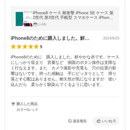
iPhone8 ケース 耐衝撃 iPhone SE ケース 第
2世代 第3世代 手帳型 スマホケース iPhone
7 6 6s カバー 手帳型ケース おしゃれ かわい
LI-AN
い アイフォン スマホカバー
iPhone8のために購入しました。鮮…
2024/9/15
5
iPhone8のために　購入しました。鮮やかな赤です。ケース
にしっかり収まり　音量など　側面のボタン操作は支障な
く行なえます。また　カメラ撮影や充電も　穴の位置の影
響はないです。持った感触は　手にピッタリとして　滑り
落とす心配はありません。耐久性が気になりますが　使い
込んだら　柔らかく馴染んでくるように思います。
購入した商品
カラー/レッド
違反報告
いいね
0