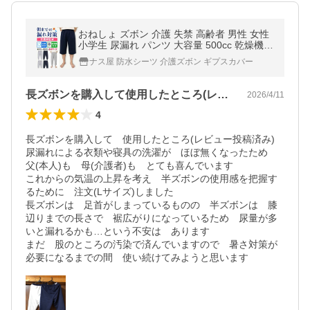
おねしょ ズボン 介護 失禁 高齢者 男性 女性
小学生 尿漏れ パンツ 大容量 500cc 乾燥機対
応
ナス屋 防水シーツ 介護ズボン ギプスカバー
長ズボンを購入して使用したところ(レビ…
2026/4/11
4
長ズボンを購入して　使用したところ(レビュー投稿済み)  
尿漏れによる衣類や寝具の洗濯が　ほぼ無くなったため　
父(本人)も　母(介護者)も　とても喜んでいます

これからの気温の上昇を考え　半ズボンの使用感を把握す
るために　注文(Lサイズ)しました

長ズボンは　足首がしまっているものの　半ズボンは　膝
辺りまでの長さで　裾広がりになっているため　尿量が多
いと漏れるかも…という不安は　あります

まだ　股のところの汚染で済んでいますので　暑さ対策が
必要になるまでの間　使い続けてみようと思います