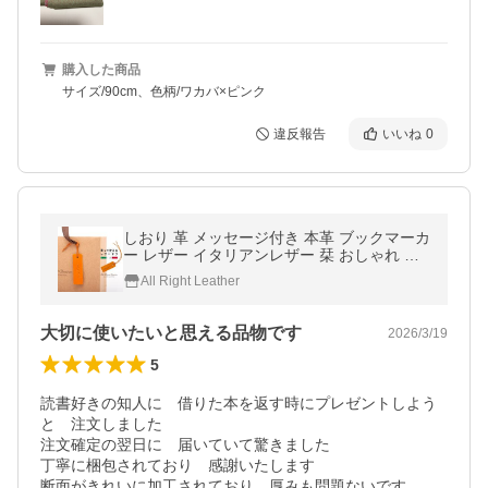
購入した商品
サイズ/90cm、色柄/ワカバ×ピンク
違反報告
いいね
0
しおり 革 メッセージ付き 本革 ブックマーカ
ー レザー イタリアンレザー 栞 おしゃれ か
わいい プレゼント 贈り物 ブランド All Right
All Right Leather
Leather 送料無料 ギフト
大切に使いたいと思える品物です
2026/3/19
5
読書好きの知人に　借りた本を返す時にプレゼントしよう
と　注文しました

注文確定の翌日に　届いていて驚きました

丁寧に梱包されており　感謝いたします

断面がきれいに加工されており　厚みも問題ないです
