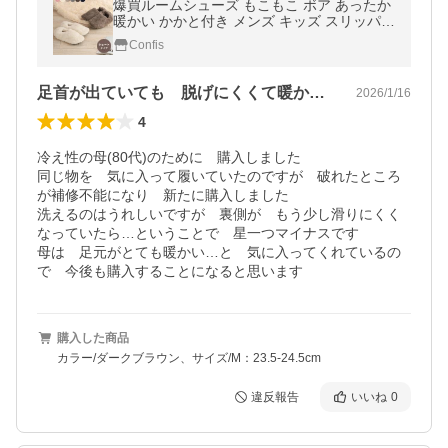
爆買ルームシューズ もこもこ ボア あったか
暖かい かかと付き メンズ キッズ スリッパ
北欧風 おしゃれ 冬用 秋 洗える スエード
Confis
足首が出ていても 脱げにくくて暖かい😊
2026/1/16
4
冷え性の母(80代)のために　購入しました

同じ物を　気に入って履いていたのですが　破れたところ
が補修不能になり　新たに購入しました

洗えるのはうれしいですが　裏側が　もう少し滑りにくく
なっていたら…ということで　星一つマイナスです

母は　足元がとても暖かい…と　気に入ってくれているの
で　今後も購入することになると思います
購入した商品
カラー/ダークブラウン、サイズ/M：23.5-24.5cm
違反報告
いいね
0