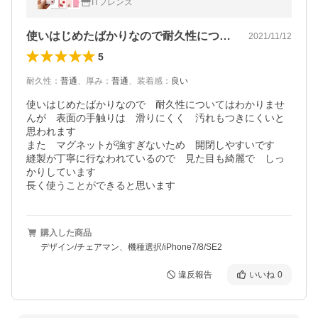
ITフレンズ
ード収納 チャーリー
使いはじめたばかりなので耐久性について…
2021/11/12
5
耐久性
：
普通
、
厚み
：
普通
、
装着感
：
良い
使いはじめたばかりなので　耐久性についてはわかりませ
んが　表面の手触りは　滑りにくく　汚れもつきにくいと
思われます

また　マグネットが強すぎないため　開閉しやすいです

縫製が丁寧に行なわれているので　見た目も綺麗で　しっ
かりしています

長く使うことができると思います
購入した商品
デザイン/チェアマン、機種選択/iPhone7/8/SE2
違反報告
いいね
0