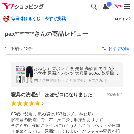
i
毎日引けるくじ 今すぐ挑戦
ログイン
pax********さんの商品レビュー
1
-
10
件 /
13
件
おすすめ順
おねしょ ズボン 介護 失禁 高齢者 男性 女性
小学生 尿漏れ パンツ 大容量 500cc 乾燥機対
応
ナス屋 防水シーツ 介護ズボン ギプスカバー
寝具の洗濯が ほぼゼロになりました
2026/4/11
5
85歳の父用に購入(身長163センチ、やせ形)

脳梗塞の後遺症で　左半身に少し麻痺があります

そのため　夜間にトイレに行こうとしても　ベッドから動
き始めるまでに　尿漏れしてしまい　パジャマや寝具が汚