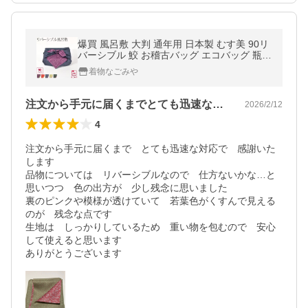
爆買 風呂敷 大判 通年用 日本製 むす美 90リ
バーシブル 鮫 お稽古バッグ エコバッグ 瓶包
み 女性 男性
着物なごみや
注文から手元に届くまでとても迅速な対応…
2026/2/12
4
注文から手元に届くまで　とても迅速な対応で　感謝いた
します

品物については　リバーシブルなので　仕方ないかな…と
思いつつ　色の出方が　少し残念に思いました

裏のピンクや模様が透けていて　若葉色がくすんで見える
のが　残念な点です

生地は　しっかりしているため　重い物を包むので　安心
して使えると思います

ありがとうございます