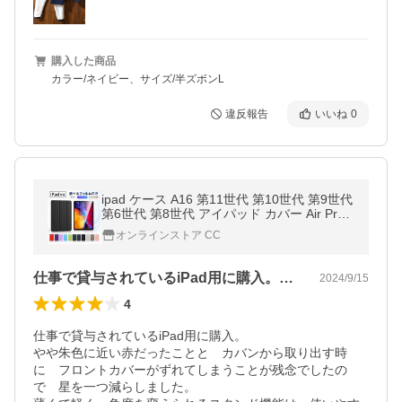
購入した商品
カラー/ネイビー、サイズ/半ズボンL
違反報告
いいね
0
ipad ケース A16 第11世代 第10世代 第9世代
第6世代 第8世代 アイパッド カバー Air Pro
11インチ mini 7 6 5 4 第5世代 第7世代 ガラ
オンラインストア CC
スフィルム付き
仕事で貸与されているiPad用に購入。…
2024/9/15
4
仕事で貸与されているiPad用に購入。

やや朱色に近い赤だったことと　カバンから取り出す時
に　フロントカバーがずれてしまうことが残念でしたの
で　星を一つ減らしました。
