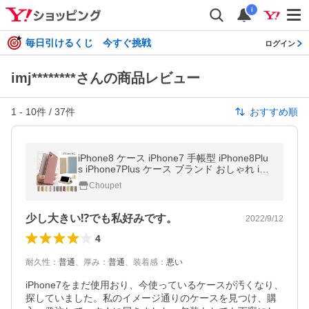
i
毎日引けるくじ 今すぐ挑戦
ログイン
imj********さんの商品レビュー
1
-
10
件 /
37
件
おすすめ順
iPhone8 ケース iPhone7 手帳型 iPhone8Plu
s iPhone7Plus ケース ブランド おしゃれ iph
oneケース アイフォン8 プラス スマホケース
Choupet
カバー スタンド ベルトなし
少し大きい⁉️でも私好みです。
2022/9/12
4
耐久性
：
普通
、
厚み
：
普通
、
装着感
：
悪い
iPhone7をまだ使用おり、今使っているケースが汚くなり、
探していました。私のイメージ通りのケースを見つけ、購