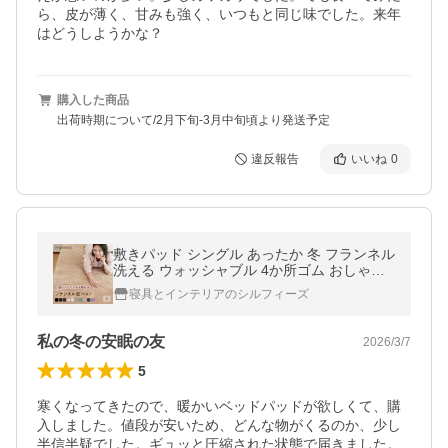
ら、皮が薄く、甘みも強く、いつもと同じ味でした。来年
はどうしようかな？
購入した商品
出荷時期について/2月下旬-3月中旬頃より発送予定
違反報告
いいね
0
敷きパッド シングル あったか 冬 フランネル
洗える ウォッシャブル 4か所ゴム おしゃれ
かわいい 北欧 ベッドパッド
寝具とインテリアのシルフィーズ
私の冬の安眠の友
2026/3/7
5
寒くなってきたので、暖かいベッドパッドが欲しくて、購
入しました。値段が安いため、どんな物がくるのか、少し
半信半疑でした。ギュッと圧縮された状態で届きました。