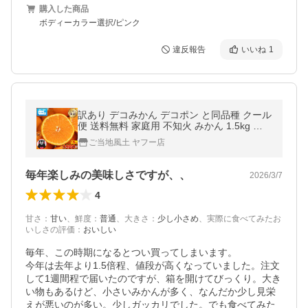
購入した商品
ボディーカラー選択/ピンク
違反報告
いいね
1
訳あり デコみかん デコポン と同品種 クール
便 送料無料 家庭用 不知火 みかん 1.5kg 熊
本県産 柑橘 爆買 1-5営業日以内に発送(土日
ご当地風土 ヤフー店
祝除く)
毎年楽しみの美味しさですが、、
2026/3/7
4
甘さ
：
甘い
、
鮮度
：
普通
、
大きさ
：
少し小さめ
、
実際に食べてみたお
いしさの評価
：
おいしい
毎年、この時期になるとつい買ってしまいます。

今年は去年より1.5倍程、値段が高くなっていました。注文
して1週間程で届いたのですが、箱を開けてびっくり。大き
い物もあるけど、小さいみかんが多く、なんだか少し見栄
えが悪いのが多い。少しガッカリでした。でも食べてみた