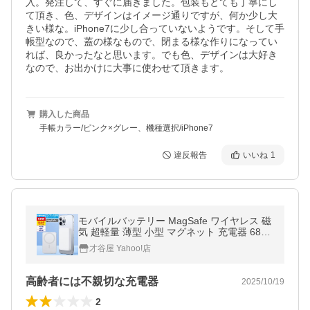
入。発注して、すぐに届きました。包装もとても丁寧にし
て頂き、色、デザインはイメージ通りですが、何か少し大
きい様な。iPhone7に少し合っていないようです。そして手
帳型なので、蓋の様なもので、閉まる様な作りになってい
れば、良かったなと思います。でも色、デザインは大好き
なので、お出かけに大事に使わせて頂きます。
購入した商品
手帳カラー/ピンク×グレー、機種選択/iPhone7
違反報告
いいね
1
モバイルバッテリー MagSafe ワイヤレス 磁
気 超軽量 薄型 小型 マグネット 充電器 6800
mAh PSE モバ充 マグセーフ iPhone17 16 1
才谷屋 Yahoo!店
5 iPhone14 ポイント利用
高齢者には不親切な充電器
2025/10/19
2