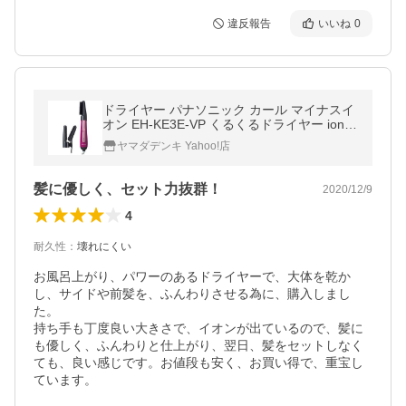
違反報告
いいね
0
ドライヤー パナソニック カール マイナスイ
オン EH-KE3E-VP くるくるドライヤー ionity
イオニティ ビビッドピンク調 ドライヤー
ヤマダデンキ Yahoo!店
髪に優しく、セット力抜群！
2020/12/9
4
耐久性
：
壊れにくい
お風呂上がり、パワーのあるドライヤーで、大体を乾か
し、サイドや前髪を、ふんわりさせる為に、購入しまし
た。

持ち手も丁度良い大きさで、イオンが出ているので、髪に
も優しく、ふんわりと仕上がり、翌日、髪をセットしなく
ても、良い感じです。お値段も安く、お買い得で、重宝し
ています。