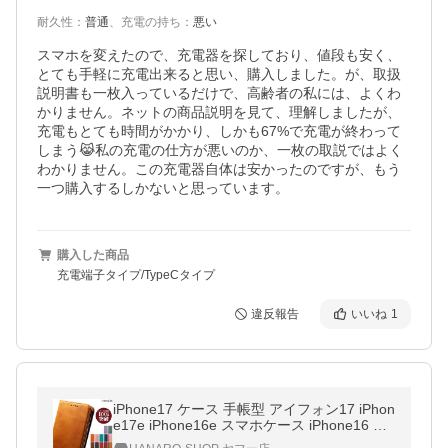
耐久性
：
普通
、
充電の持ち
：
悪い
スマホを変えたので、充電器を探しており、値段も安く、
とても手軽に充電出来ると思い、購入しました。が、取扱
説明書も一枚入っているだけで、高齢者の私には、よくわ
かりません。ネットの商品説明を見て、理解しましたが、
充電もとても時間がかかり、しかも67%で充電が終わって
しまう😹私の充電の仕方が悪いのか、一枚の取説ではよく
わかりません。この充電器自体は安かったのですが、もう
一つ購入するしかないと思っています。
購入した商品
充電端子タイプ/TypeCタイプ
違反報告
いいね
1
iPhone17 ケース 手帳型 アイフォン17 iPhon
e17e iPhone16e スマホケース iPhone16 ケ
ース iPhone17Pro iPhone14 16Pro iPhone A