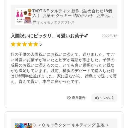
TARTINE タルティン 新作（詰め合わせ18個
入 ） お菓子 クッキー 詰め合わせ お中元
御中元
オカイモノエクスプレス
入園祝いにピッタリ、可愛いお菓子💕
2022/3/16
5
姪の子供の入園祝いにお祝いに添えて、送りました。すご
い可愛いお菓子が届いたとビデオ電話が来ました。子供の
成長のお祝いに添えるのに、とても良い選択だったと我な
がら満足しています。以前、横浜のデパートで購入した時
は1時間半位並びました。家に居ながら、徳島まで送って貰
え、喜んで貰い、本当に良かったです。
違反報告
いいね
1
◇ ＜Ｑ キャラクター キルティング 生地 ＞