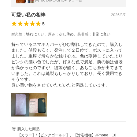
HANARO-SHOP ヤフー店
ir 17ProMax iPhone16
可愛い私の相棒
2026/3/7
5
耐久性
：
壊れにくい
、
厚み
：
少し薄め
、
装着感
：
非常に良い
持っているスマホカバーがひび割れしてきたので、購入し
ました。値段も安く、発注して２日位で、ポストに入って
ました。重厚で滑らかな触り心地。色は期待していたより
ピンクの濃い色でしたが、好きな色で満足。前の物は値段
が高かったのですが、縫製が酷く、あちこち糸が出てきて
いました。これは縫製もしっかりしており、長く愛用でき
そうです。

良い買い物をさせていただいたと満足しています。
購入した商品
【カラー】/【ピンクゴールド】、【対応機種】/iPhone 16