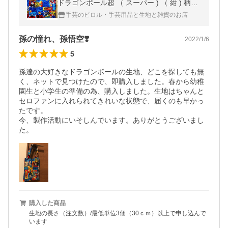
ドラゴンボール超 （ スーパー ) （ 紺 ) 柄番
号７ （ 2020 - 2021 ) キルト 生地幅−約106c
手芸のピロル・手芸用品と生地と雑貨のお店
m 表地−オックス
孫の憧れ、孫悟空❣️
2022/1/6
5
孫達の大好きなドラゴンボールの生地、どこを探しても無
く、ネットで見つけたので、即購入しました。春から幼稚
園生と小学生の準備の為、購入しました。生地はちゃんと
セロファンに入れられてきれいな状態で、届くのも早かっ
たです。

今、製作活動にいそしんでいます。ありがとうございまし
た。
購入した商品
生地の長さ（注文数）/最低単位3個（30ｃｍ）以上で申し込んで
います