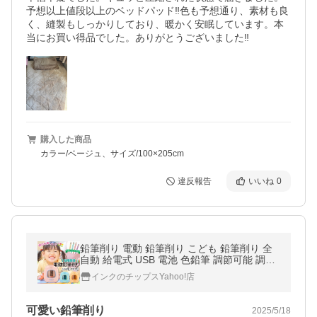
予想以上値段以上のベッドパッド‼️色も予想通り、素材も良
く、縫製もしっかりしており、暖かく安眠しています。本
当にお買い得品でした。ありがとうございました‼️
購入した商品
カラー/ベージュ、サイズ/100×205cm
違反報告
いいね
0
鉛筆削り 電動 鉛筆削り こども 鉛筆削り 全
自動 給電式 USB 電池 色鉛筆 調節可能 調節
機能付き えんぴつ削り 鉛筆けずり おしゃれ
インクのチップスYahoo!店
スタイリッシュ deli
可愛い鉛筆削り
2025/5/18