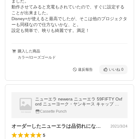
ました。

動作させてみると充電もされていたので、すぐに設定する
ことが出来ました。

Disney+が使えると最高でしたが、そこは他のプロジェクタ
ーも同様なので仕方ないかな、と。

設定も簡単で、映りも綺麗です。満足！
購入した商品
カラー/ローズゴールド
違反報告
いいね
0
ニューエラ newera ニューエラ 59FIFTY Oxf
ord ニューヨーク・ヤンキース キャップ ホ
ワイト×ホワイト
Cassette Punch
オーダーしたニューエラは品切れになって…
2021/3/24
5