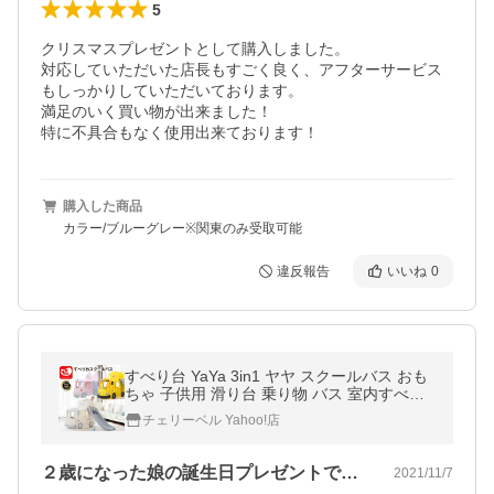
5
クリスマスプレゼントとして購入しました。

対応していただいた店長もすごく良く、アフターサービス
もしっかりしていただいております。

満足のいく買い物が出来ました！

特に不具合もなく使用出来ております！
購入した商品
カラー/ブルーグレー※関東のみ受取可能
違反報告
いいね
0
すべり台 YaYa 3in1 ヤヤ スクールバス おも
ちゃ 子供用 滑り台 乗り物 バス 室内すべり
台 屋内遊具 遊具 玩具 ボールプール 車 プレ
チェリーベル Yahoo!店
イハウス
２歳になった娘の誕生日プレゼントで購入…
2021/11/7