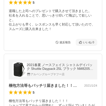
5
退職した上司へのプレゼントで購入させて頂きました。

社名を入れることで、思いっきり叩いて飛ばして欲しい
と。

仕上がりも早く、レスポンスも早く対応して頂いたので、
スムーズに購入出来ました！
違反報告
いいね
0
2021春夏 ノースフェイス シャトルデイパッ
ク Shuttle Daypack 25L ブラック NM82054
K リュック バッグ バックパック THE NORT
アルペングループヤフー店
H FACE
梱包方法等もバッチリ届きました！！！シ…
2021/1/24
5
梱包方法等もバッチリ届きました！！！

ショップで見てから一目惚れし、ずっと悩んでいましたが