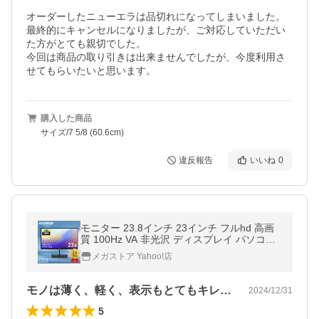
オーダーしたニューエラは品切れになってしまいました。

最終的にキャンセルになりましたが、ご対応していただい
た方がとても親切でした。

今回は商品の取り引きは出来ませんでしたが、今度利用さ
せてもらいたいと思います。
購入した商品
サイズ/7 5/8 (60.6cm)
違反報告
いいね
0
モニター 23.8インチ 23インチ フルhd 高画
質 100Hz VA 非光沢 ディスプレイ パソコン
モニター PCモニター フルハイビジョン ア
メガストア Yahoo!店
イリスオーヤマ DT-FF
モノは薄く、軽く、表示もとてもキレイで…
2024/12/31
5