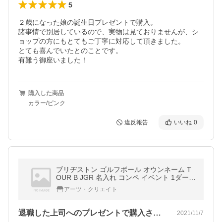
5
２歳になった娘の誕生日プレゼントで購入。

諸事情で別居しているので、実物は見ておりませんが、シ
ョップの方にもとてもご丁寧に対応して頂きました。

とても喜んでいたとのことです。

有難う御座いました！
購入した商品
カラー/ピンク
違反報告
いいね
0
ブリヂストン ゴルフボール オウンネーム T
OUR B JGR 名入れ コンペ イベント 1ダース
プレゼント 大会 オリジナル
アーツ・クリエイト
退職した上司へのプレゼントで購入させて…
2021/11/7