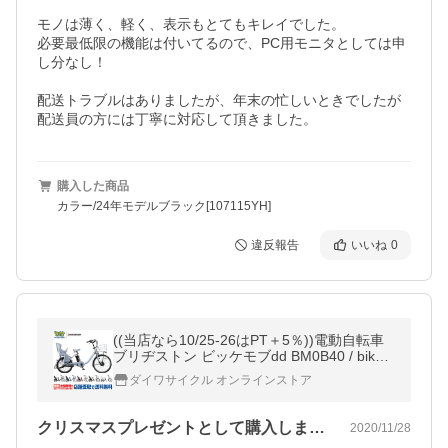
モノは薄く、軽く、表示もとてもキレイでした。

必要最低限の機能は付いてるので、PC用モニタとしては申
し分なし！

配送トラブルはありましたが、年末の忙しいときでしたが
配送員の方には丁寧に対応して頂きました。
購入した商品
カラー/24年モデルブラック[107115YH]
違反報告
いいね
0
((当店なら10/25-26はPT＋5％))電動自転車
ブリヂストン ビッケモブdd BM0B40 / bikke
mob dd ((店舗受取専用商品))
ダイワサイクル オンラインストア
クリスマスプレゼントとして購入しました…
2020/11/28