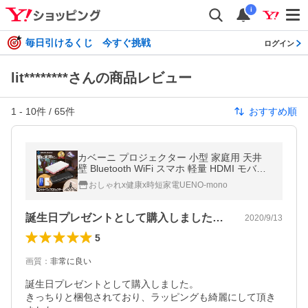
i
毎日引けるくじ 今すぐ挑戦
ログイン
lit********さんの商品レビュー
1
-
10
件 /
65
件
おすすめ順
カベーニ プロジェクター 小型 家庭用 天井
壁 Bluetooth WiFi スマホ 軽量 HDMI モバイ
ルプロジェクター 小型 iPhone ミニプロジェ
おしゃれx健康x時短家電UENO-mono
クター 三脚 ホームシアター
誕生日プレゼントとして購入しました。き…
2020/9/13
5
画質
：
非常に良い
誕生日プレゼントとして購入しました。

きっちりと梱包されており、ラッピングも綺麗にして頂き