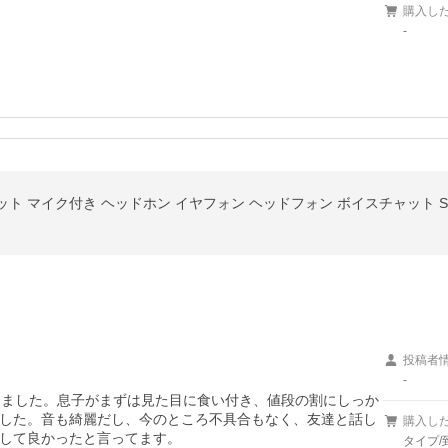
購入し
-
 マイク付き ヘッドホン イヤフォン ヘッドフォン ボイスチャット Switc
投稿者
-
しました。息子がまずは見た目に食い付き、値段の割にしっか
した。音も綺麗だし、今のところ不具合もなく、友達と話し
購入し
して良かったと言ってます。
タイプ