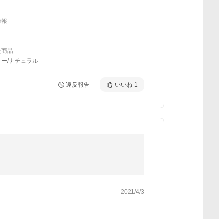
情報
た商品
ー/ナチュラル
違反報告
いいね
1
2021/4/3