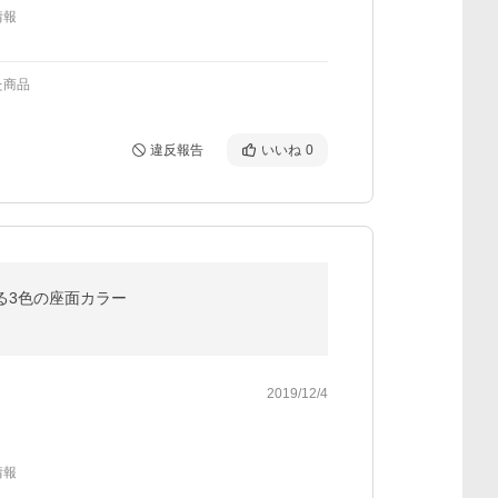
情報
た商品
違反報告
いいね
0
べる3色の座面カラー
2019/12/4
情報