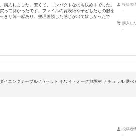
、購入しました。安くて、コンパクトなのも決め手でした。
投稿者
買って良かったです。ファイルの背表紙や子どもたちの服を
-
っきり統一感あり、整理整頓した感じが出て嬉しかったで
購入し
-
cm ダイニングテーブル 7点セット ホワイトオーク無垢材 ナチュラル 選
投稿者
-