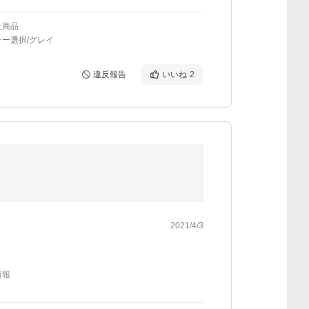
た商品
ー選択/グレイ
違反報告
いいね
2
2021/4/3
情報