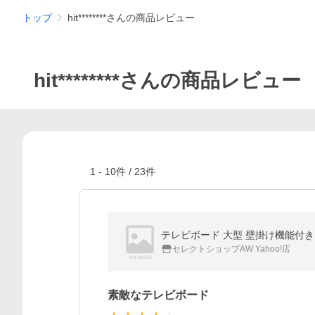
トップ
hit********さんの商品レビュー
hit********さんの商品レビュー
1
-
10
件 /
23
件
テレビボード 大型 壁掛け機能付き お
セレクトショップAW Yahoo!店
素敵なテレビボード