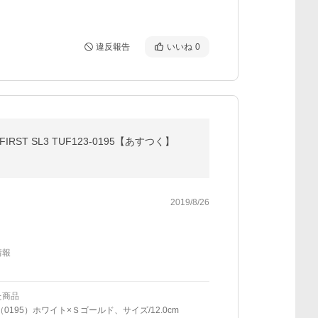
違反報告
いいね
0
T SL3 TUF123-0195【あすつく】
2019/8/26
情報
た商品
（0195）ホワイト×Ｓゴールド、サイズ/12.0cm