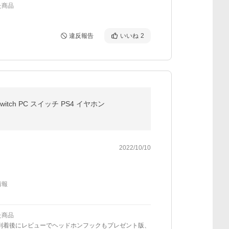
た商品
違反報告
いいね
2
h PC スイッチ PS4 イヤホン
2022/10/10
情報
た商品
/到着後にレビューでヘッドホンフックもプレゼント版、