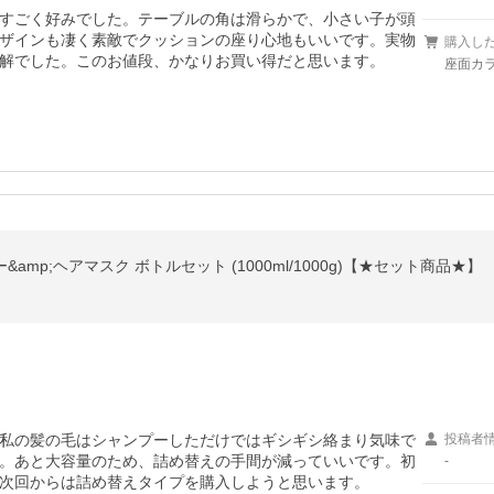
すごく好みでした。テーブルの角は滑らかで、小さい子が頭
ザインも凄く素敵でクッションの座り心地もいいです。実物
購入し
解でした。このお値段、かなりお買い得だと思います。
座面カラ
amp;ヘアマスク ボトルセット (1000ml/1000g)【★セット商品★】
私の髪の毛はシャンプーしただけではギシギシ絡まり気味で
投稿者
。あと大容量のため、詰め替えの手間が減っていいです。初
-
次回からは詰め替えタイプを購入しようと思います。