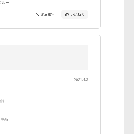
ブルー
違反報告
いいね
0
2021/4/3
情報
た商品