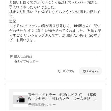
と狭いし固くて力が入りにくく断念して バンパー 端外し 
手入れてやったらいけました。 

純正より明るいです 爆でもなくちょうどいい明るい感じで
す。

追記

11ヶ月位で ファンの音が鳴り頻発して、 hid屋さんに 問い
合わせたら すぐに新しい物を送ってくれました。 対応も早
くすごく いいショップさんです。次回購入があれば必ずリ
購入した商品
色タイプ/イエロー
違反報告
いいね
2
電子サイドミラー 蝦眼(エビアイ) L505-
W 左側専用 可動カメラ ズーム機能 サ
イド補助線 オートディマー フラットケー
蝦眼販売センター
ブル 貼るだけ 日本メーカー