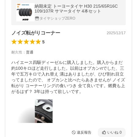
納期未定 トーヨータイヤ H30 215/65R16C
109/107R サマータイヤ 4本セット
タイヤショップZERO
ノイズ転がりコーナー
2025/12/17
5
耐久性
：
普通
ハイエース四駆ディーゼルに購入しました。購入からまだ
約100キロほど走行しました。以前はオプカンrtでした、三
年で五万キロで入れ替え 溝はありましたが、ひび割れ目立
ってましたので、 オプカンと比べたらあきませんが ノイズ 
転がり コーナーリングの食いつき 全て良いです。燃費も上
がるはず？ 3年は持って欲しいです。
違反報告
いいね
0