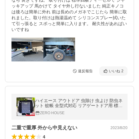
なら 良きですね。 取り付けは 標準四駆ディーゼルで ジャ
ッキアップ 馬かけて タイヤ外し行ないました 純正キノコ
は後ろは簡単に外れ 前は長めのメガネでこじたら 簡単に取
れました。取り付けは熱湯温めて シリコンスプレー拭いた
て引っ張ると スポっと簡単に入ります。 耐久性があればい
いですね
違反報告
いいね
2
ハイエース アウトドア 虫除け 虫よけ 防虫ネ
ット 蚊帳 全型式対応 リアゲートドア用 標準
ナロー ボディ S-GL キャンプ サーフィン 着
ZERO HOUSE
替え 車中泊
二重で重厚 外から中見えない
2023/8/20
4