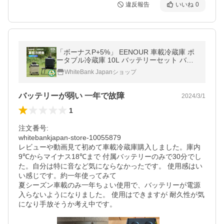
違反報告
いいね
0
「ボーナスP+5%」 EENOUR 車載冷蔵庫 ポ
ータブル冷蔵庫 10L バッテリーセット バッ
テリー付き -20℃〜10℃ 急速冷却 ポータブ
WhiteBank Japanショップ
ル冷凍庫 イーノウ D10
バッテリーが弱い 一年で故障
2024/3/1
1
注文番号:

whitebankjapan-store-10055879

レビューや動画見て初めて車載冷蔵庫購入しました。庫内
9℃からマイナス18℃まで 付属バッテリーのみで30分でし
た。自分は特に音など気にならなかったです。 使用感はい
い感じです。約一年使ってみて

夏シーズン車載のみ一年ちょい使用で、バッテリーが電源
入らないようになりました。 使用はできますが 耐久性が気
になり手放そうか考え中です。