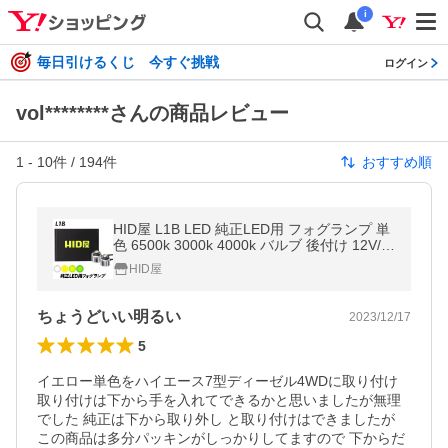
i
毎日引けるくじ 今すぐ挑戦
ログイン
vol********さんの商品レビュー
1
-
10
件 /
194
件
おすすめ順
HID屋 L1B LED 純正LED用 フォグランプ 単
色 6500k 3000k 4000k バルブ 後付け 12V/2
4V ホワイト イエロー レモンイエロー ライ
HID屋
ムイエロー 2年保証
ちょうどいい明るい
2023/12/17
5
イエロー単色をハイエース7型ディーゼル4WDに取り付け 

取り付けは下から手を入れてできるかと思いましたが無理
でした 純正は下から取り外し と取り付けはできましたが 
この商品は多分パッキンがしっかりしてますので 下からだ