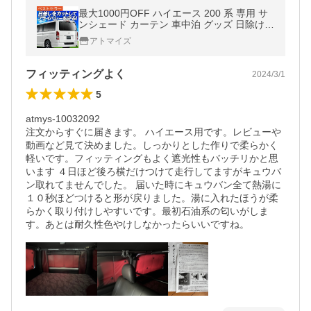
最大1000円OFF ハイエース 200 系 専用 サ
ンシェード カーテン 車中泊 グッズ 日除け
リア S-GL DX スーパーGL 標準ボディ 【日
アトマイズ
本製】
フィッティングよく
2024/3/1
5
atmys-10032092

注文からすぐに届きます。 ハイエース用です。レビューや
動画など見て決めました。しっかりとした作りで柔らかく
軽いです。フィッティングもよく遮光性もバッチリかと思
います ４日ほど後ろ横だけつけて走行してますがキュウバ
ン取れてませんでした。 届いた時にキュウバン全て熱湯に
１０秒ほどつけると形が戻りました。湯に入れたほうが柔
らかく取り付けしやすいです。最初石油系の匂いがしま
す。あとは耐久性色やけしなかったらいいですね。