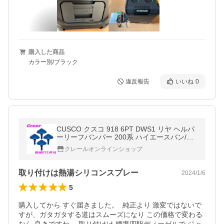
購入した商品
カラー別/ブラック
違反報告
いいね
0
CUSCO クスコ 918 6PT DWS1 リヤ ヘルパ
ーリーフバンパー 200系 ハイエースバン/レ
ジアスエース E26系 キャラバン NV350 4個
クレールオンラインショップ
セット
取り付けは熱湯シリコンスプレー
2024/1/6
5
購入してから すぐ届きました。  純正より 激変ではないで
すが、ガタガタする道はスムーズになり この価格で変わる