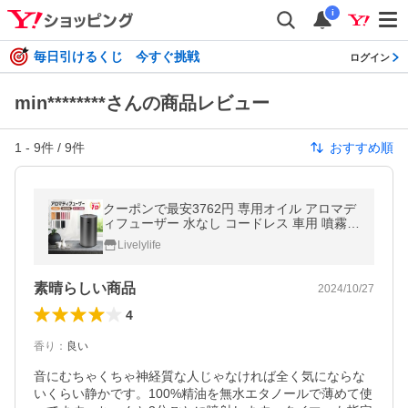
i
毎日引けるくじ 今すぐ挑戦
ログイン
min********さんの商品レビュー
1
-
9
件 /
9
件
おすすめ順
クーポンで最安3762円 専用オイル アロマデ
ィフューザー 水なし コードレス 車用 噴霧式
ディフューザー アロマ usb充電式静音ネブ
Livelylife
ライザー 漏れ防止 車 1位獲得
素晴らしい商品
2024/10/27
4
香り
：
良い
音にむちゃくちゃ神経質な人じゃなければ全く気にならな
いくらい静かです。100%精油を無水エタノールで薄めて使