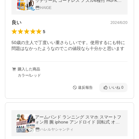
ッテリー式 コードレス ノズル6種付 HG-KB
S12L 1年保証
HAIGE
良い
2024/6/20
5
50歳の主人で丁度いい重さらしいです。使用するにも特に
問題はなかったようなのでこの値段なら十分かと思います
購入した商品
カラー/レッド
違反報告
いいね
0
アームバンド ランニング スマホ スマートフ
ォン用 腕 iphone アンドロイド 回転式 オシ
ャレ ジョギング ウォーキング 手首 軽量 ア
ハレルヤシャンティ
ームポーチ ズレない