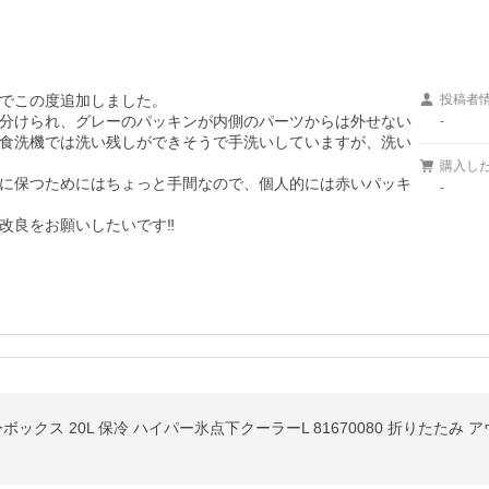
でこの度追加しました。

投稿者
分けられ、グレーのパッキンが内側のパーツからは外せない
-
食洗機では洗い残しができそうで手洗いしていますが、洗い
購入し
に保つためにはちょっと手間なので、個人的には赤いパッキ
-
良をお願いしたいです‼︎
ックス 20L 保冷 ハイパー氷点下クーラーL 81670080 折りたたみ 