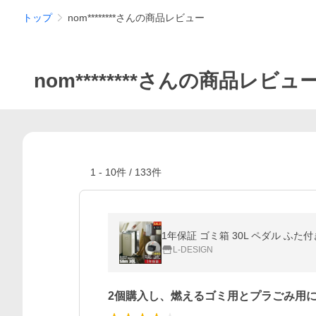
トップ
nom********さんの商品レビュー
nom********さんの商品レビュ
1
-
10
件 /
133
件
L-DESIGN
2個購入し、燃えるゴミ用とプラごみ用