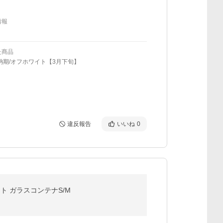
情報
た商品
納期/オフホワイト【3月下旬】
違反報告
いいね
0
ト ガラスコンテナS/M