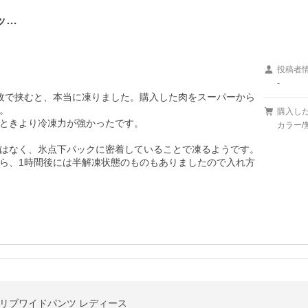
ッ…
投稿者
-
枚で挟むと、本当に凍りました。購入した肉をスーパーから


購入し
ときより冷凍力が強かったです。

カラー/
はなく、氷点下パックに密着していることで凍るようです。
ら、1時間後には半解凍状態のものもありましたので入れ方
トリブワイドパンツ レディース