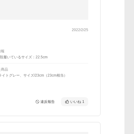
2022/2/25
情報
段履いているサイズ：22.5cm
た商品
ライトグレー、サイズ/23cm（23cm相当）
違反報告
いいね
1