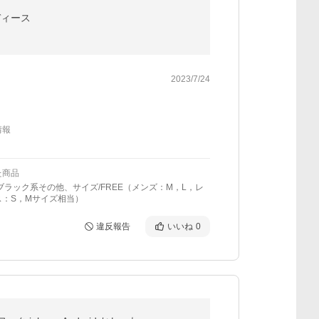
レディース
2023/7/24
情報
た商品
ブラック系その他、サイズ/FREE（メンズ：M，L，レ
ス：S，Mサイズ相当）
違反報告
いいね
0