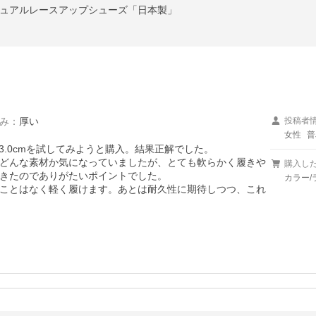
ジュアルレースアップシューズ「日本製」
み
：
厚い
投稿者
女性
普
3.0cmを試してみようと購入。結果正解でした。

どんな素材か気になっていましたが、とても軟らかく履きや
購入し
きたのでありがたいポイントでした。

カラー/
ことはなく軽く履けます。あとは耐久性に期待しつつ、これ