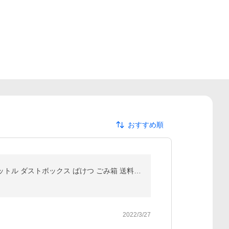
おすすめ順
1年保証 ゴミ箱 30L ペダル ふた付き ペダル開閉式 縦型 スチール ゆっくり静かにフタが閉まる 容量 30リットル ダストボックス ばけつ ごみ箱 送料無料
2022/3/27