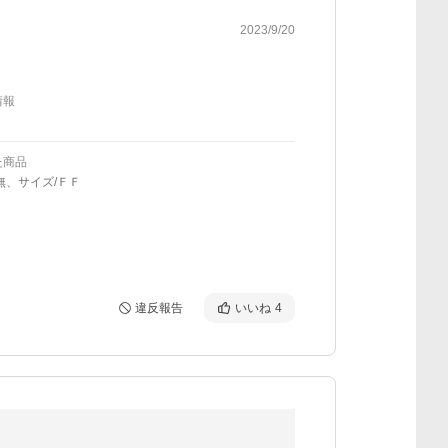
2023/9/20
情報
た商品
無、サイズ/ＦＦ
違反報告
いいね
4