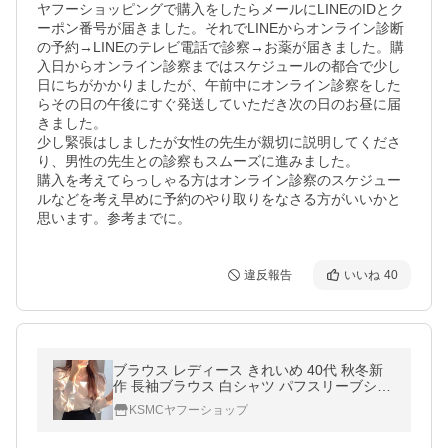
ヤフーショッピングで購入をしたらメールにLINEのIDとク
ーポン番号が届きました。それでLINEからオンライン診断
の予約→LINEのテレビ電話で診察→お薬が届きました。購
入日からオンライン診察まではスケジュールの都合で少し
日にちがかかりましたが、午前中にオンライン診察をした
らその日の午後にすぐ発送していただき次の日のお昼に届
きました。

少し緊張はしましたが女性の先生が親切に説明してくださ
り、男性の先生との診察もスムーズに進みました。

購入を考えてらっしゃる方はオンライン診察のスケジュー
ルなどを考え早めに予約のやり取りをなさる方がいいかと
思います。参考までに。
違反報告
いいね
40
ブラウス レディース きれいめ 40代 秋冬新
作 長袖ブラウス 白シャツ パフスリーブシャ
ツ スクエアネックトップス オシャレブラウ
KSMCヤフーショップ
ス 韓国風 上品 大人可愛い