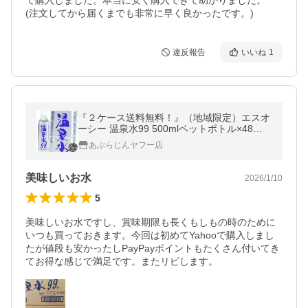
で購入しました。本当に安く購入できて助かりました。

(注文してから届くまでも非常に早く良かったです。)
違反報告
いいね
1
『２ケース送料無料！』（地域限定）エスオ
ーシー 温泉水99 500mlペットボトル×48本
【ミネラルウォーター 天然水 アルカリイオ
あぶらじんヤフー店
ン水】[ho]
美味しいお水
2026/1/10
5
美味しいお水ですし、賞味期限も長くもしもの時のために
いつも買っておきます。今回は初めてYahooで購入しまし
たが値段も安かったしPayPayポイントもたくさん付いてき
てお得な感じで満足です。またリピします。