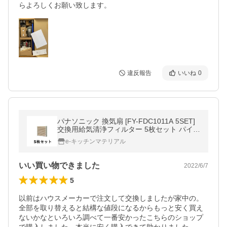
らよろしくお願い致します。
違反報告
いいね
0
パナソニック 換気扇 [FY-FDC1011A 5SET]
交換用給気清浄フィルター 5枚セット パイプ
ファン 給気専用 優良配送 超PayPay祭
e-キッチンマテリアル
いい買い物できました
2022/6/7
5
以前はハウスメーカーで注文して交換しましたが家中の。
全部を取り替えると結構な値段になるからもっと安く買え
ないかなといろいろ調べて一番安かったこちらのショップ