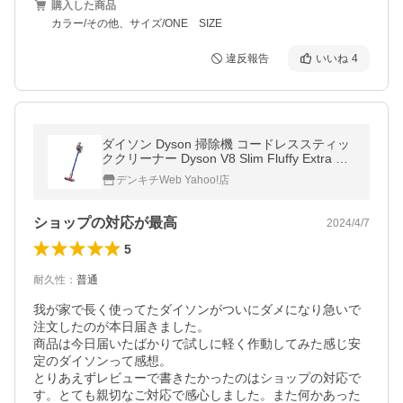
購入した商品
カラー/その他、サイズ/ONE SIZE
違反報告
いいね
4
ダイソン Dyson 掃除機 コードレススティッ
ククリーナー Dyson V8 Slim Fluffy Extra サ
イクロン式 2.15kg ブルー SV10K EXT BU
デンキチWeb Yahoo!店
〈SV10KEXTBU〉
ショップの対応が最高
2024/4/7
5
耐久性
：
普通
我が家で長く使ってたダイソンがついにダメになり急いで
注文したのが本日届きました。

商品は今日届いたばかりで試しに軽く作動してみた感じ安
定のダイソンって感想。

とりあえずレビューで書きたかったのはショップの対応で
す。とても親切なご対応で感心しました。また何かあった