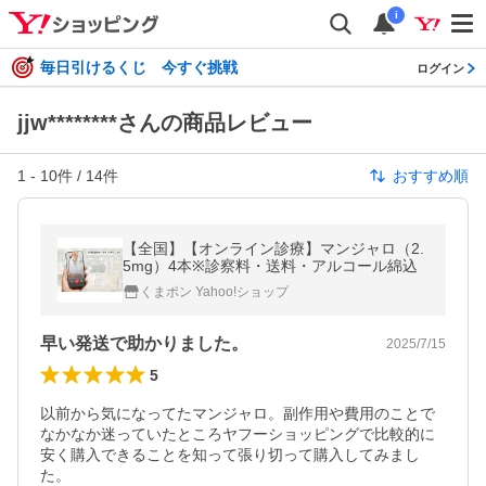
i
毎日引けるくじ 今すぐ挑戦
ログイン
jjw********さんの商品レビュー
1
-
10
件 /
14
件
おすすめ順
【全国】【オンライン診療】マンジャロ（2.
5mg）4本※診察料・送料・アルコール綿込
くまポン Yahoo!ショップ
早い発送で助かりました。
2025/7/15
5
以前から気になってたマンジャロ。副作用や費用のことで
なかなか迷っていたところヤフーショッピングで比較的に
安く購入できることを知って張り切って購入してみまし
た。
