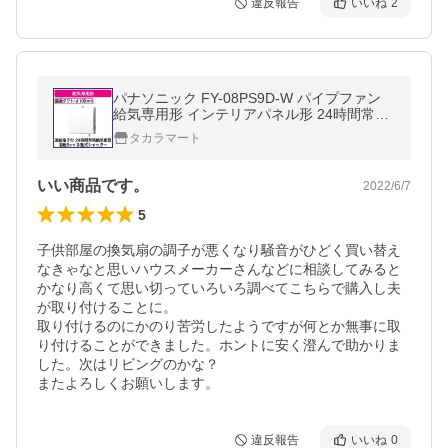
違反報告
いいね
2
パナソニック FY-08PS9D-W パイプファン
給気専用形 インテリアパネル形 24時間常時
換気推奨 手動式シャッター ホワイト色 速結
タカラマート
端子付
いい商品です。
2022/6/7
5
子供部屋の換気扇の調子が悪くなり騒音がひどく買い替え
なきゃなと思いハウスメーカーさんなどに相談してみると
かなり高くて思い切っていろいろ調べてこちらで購入し夫
が取り付けることに。

取り付けるのにかのり苦労したようですが何とか無事に取
り付けることができました。ホントに安く澄んで助かりま
した。次はリビングのかな？

またよろしくお願いします。
違反報告
いいね
0