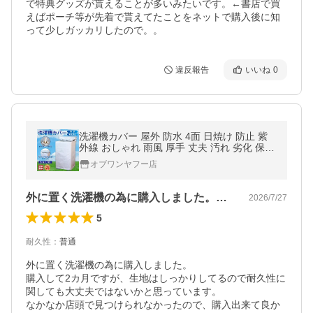
で特典グッズが貰えることが多いみたいです。←書店で買
えばポーチ等が先着で貰えてたことをネットで購入後に知
って少しガッカリしたので。。
違反報告
いいね
0
洗濯機カバー 屋外 防水 4面 日焼け 防止 紫
外線 おしゃれ 雨風 厚手 丈夫 汚れ 劣化 保護
防塵
オブワンヤフー店
外に置く洗濯機の為に購入しました。購入…
2026/7/27
5
耐久性
：
普通
外に置く洗濯機の為に購入しました。

購入して2カ月ですが、生地はしっかりしてるので耐久性に
関しても大丈夫ではないかと思っています。

なかなか店頭で見つけられなかったので、購入出来て良か