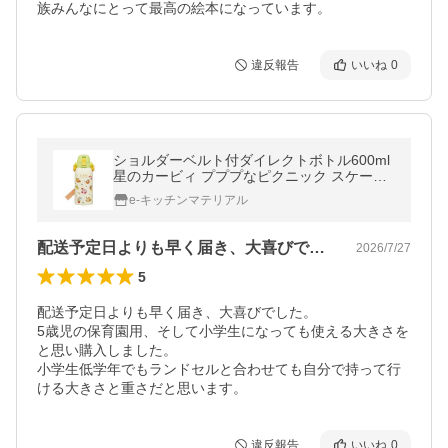
族みんなにとって最高の絵本になっています。
違反報告
いいね
0
ショルダーベルト付ダイレクトボトル600ml
星のカービィ プププなピクニック スケータ
ー Skater [4973307699023] STCH6 超PayP
e-キッチンマテリアル
ay祭
配送予定日よりも早く届き、大喜びでした…
2026/7/27
5
配送予定日よりも早く届き、大喜びでした。

5歳児の保育園用、そして小学生になっても使える大きさを
と思い購入しました。

小学生低学年でもランドセルと合わせても自分で持って行
ける大きさと重さだと思います。
違反報告
いいね
0