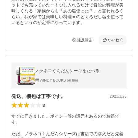
ットでも売っていたー！少し入れるだけで普段の料理が美
味しくなる！家族からも「あの塩使った？」と言われるく
らい、我が家では美味しい料理＝のどぐろだし塩を使って
いるというのが定番になっています。
違反報告
いいね
0
ノラネコぐんだんケーキをたべる
WINDY BOOKS on line
発送、梱包は丁寧です。
2021/1/23
3
すぐに届きました。ポイント等の還元もあるのでお得で
す。

ただ、ノラネコぐんだんシリーズは書店での購入だと先着