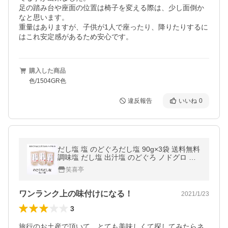
足の踏み台や座面の位置は椅子を変える際は、少し面倒か
なと思います。

重量はありますが、子供が1人で座ったり、降りたりするに
はこれ安定感があるため安心です。
購入した商品
色/1504GR色
違反報告
いいね
0
だし塩 塩 のどぐろだし塩 90g×3袋 送料無料
調味塩 だし塩 出汁塩 のどぐろ ノドグロ 喉
黒 美味しい はぎの食品 家事ヤロウ
笑喜亭
ワンランク上の味付けになる！
2021/1/23
3
旅行のお土産で頂いて、とても美味しくて探してみたらネ