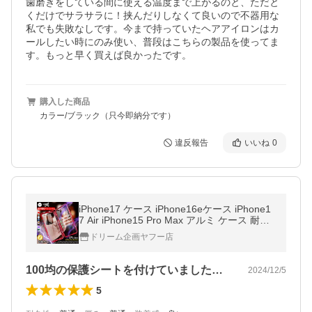
歯磨きをしている間に使える温度まで上がるのと、ただと
くだけでサラサラに！挟んだりしなくて良いので不器用な
私でも失敗なしです。今まで持っていたヘアアイロンはカ
ールしたい時にのみ使い、普段はこちらの製品を使ってま
す。もっと早く買えば良かったです。
購入した商品
カラー/ブラック（只今即納分です）
違反報告
いいね
0
iPhone17 ケース iPhone16eケース iPhone1
7 Air iPhone15 Pro Max アルミ ケース 耐衝
撃iPhone14pro クリア 13 スマホケース 携帯
ドリーム企画ヤフー店
7 8 iPhone12ケース 全面保護
100均の保護シートを付けていましたが…
2024/12/5
5