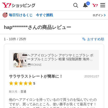
i
毎日引けるくじ 今すぐ挑戦
ログイン
hap********さんの商品レビュー
1
-
10
件 /
25
件
おすすめ順
ヘアアイロンブラシ アゲツヤミニブラシ ポ
ータブルミニブラシ 軽量 5段階調整 海外対
応 AGETUYA ヒートブラシ ストレートアイ
RONNE
ロン カール コテ 爆買
サラサラストレートが簡単に！
2020/11/27
5
耐久性
：
普通
他のヘアアイロンを持っているので買うのを悩んでいたの
ですが、買ってみたところ、使い勝手が良くて最高です！