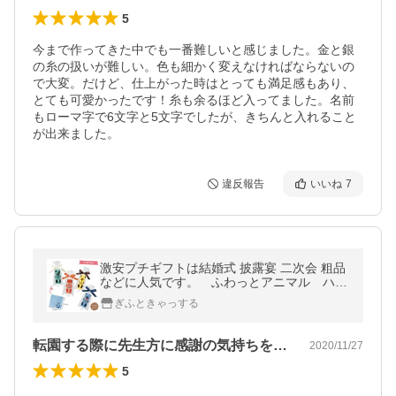
5
今まで作ってきた中でも一番難しいと感じました。金と銀
の糸の扱いが難しい。色も細かく変えなければならないの
で大変。だけど、仕上がった時はとっても満足感もあり、
とても可愛かったです！糸も余るほど入ってました。名前
もローマ字で6文字と5文字でしたが、きちんと入れること
が出来ました。
違反報告
いいね
7
激安プチギフトは結婚式 披露宴 二次会 粗品
などに人気です。 ふわっとアニマル ハン
カチタオル 71%OFF 送料TYPE-M （プチ
ぎふときゃっする
ギフト 結婚式 景品 イベント）
転園する際に先生方に感謝の気持ちを伝え…
2020/11/27
5