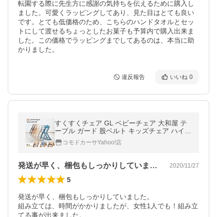
転園する際に先生方に感謝の気持ちを伝えるために購入し
ました。可愛くラッピングしてあり、見た目はとても良い
です。とても低価格のため、こちらのハンドタオルとセッ
トにして渡せるちょっとしたお菓子も予算内で購入出来ま
した。この価格でラッピングまでしてあるのは、本当に助
かりました。
違反報告
いいね
0
すくすくチェア GL ベビーチェア 大和屋 テ
ーブル ガード 股ベルト キッズチェア ハイタ
イプ ハイチェア 大人も使える 北欧風 おしゃ
コモドカーサYahoo!店
れ 木製 子供用 椅子
発送が早く、梱包もしっかりしていました…
2020/11/27
5
発送が早く、梱包もしっかりしていました。

組み立ては、時間がかかりましたが、女性1人でも！組み立
てる事が出来ました。
