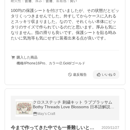
耐久性
：
普通
、
厚み
：
普通
、
装着感
：
良い
100均の保護シートを付けていましたが、その状態だとピッ
タリくっつきませんでした。外すしてからケースに入れる
とスッキリ収まりました。なので、それくらい本体にピッ
タリのサイズで作られているのだと思います。厚みも気に
なりません。指の滑りも良いです。保護シートを貼る時み
購入した商品
機種/iPhone16Pro、カラー/2.Gold/ゴールド
違反報告
いいね
0
クロスステッチ 刺繍キット ラブブラッサム
Bothy Threads Love Blossoms 日本語解説付
き ウェルカムボード ウェディング
May’s Craft
今まで作ってきた中でも一番難しいと感じ…
2020/11/27