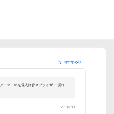
おすすめ順
クーポンで最安3762円 専用オイル アロマディフューザー 水なし コードレス 車用 噴霧式 ディフューザー アロマ usb充電式静音ネブライザー 漏れ防止 車 1位獲得
2024/2/14