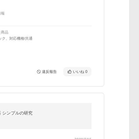
情報
た商品
ック、対応機種/共通
違反報告
いいね
0
器 シンプルの研究