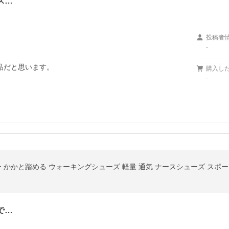
ス…
投稿者
-
品だと思います。
購入し
-
ー かかと踏める ウォーキングシューズ 軽量 通気 ナースシューズ スポ
で…