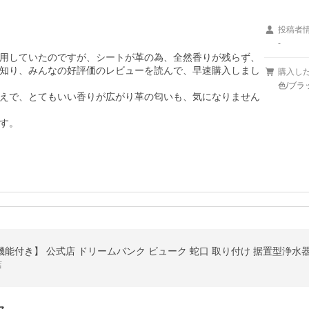
投稿者
-
用していたのですが、シートが革の為、全然香りが残らず、
知り、みんなの好評価のレビューを読んで、早速購入しまし
購入し
色/ブラ
えで、とてもいい香りが広がり革の匂いも、気になりません
す。
機能付き】 公式店 ドリームバンク ビューク 蛇口 取り付け 据置型浄水
店