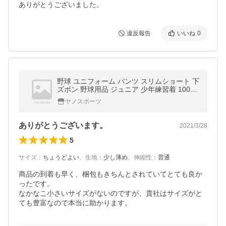
ありがとうございました。
違反報告
いいね
0
野球 ユニフォーム パンツ スリムショート 下
ズボン 野球用品 ジュニア 少年練習着 100〜
160cm 小学生 子供
ヤノスポーツ
ありがとうございます。
2021/3/28
5
サイズ
：
ちょうどよい
、
生地
：
少し薄め
、
伸縮性
：
普通
商品の到着も早く、梱包もきちんとされていてとても良か
ったです。

なかなこ小さいサイズがないのですが、貴社はサイズがと
ても豊富なので本当に助かります。