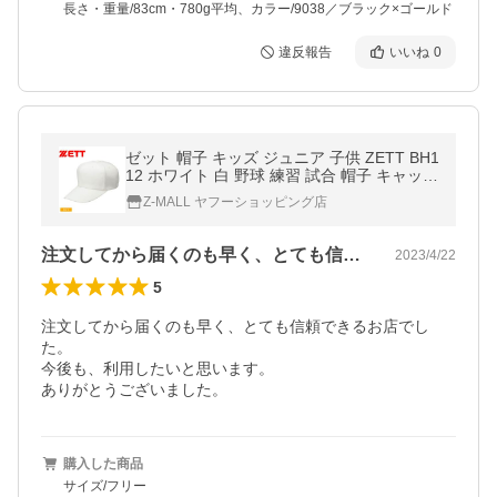
長さ・重量/83cm・780g平均、カラー/9038／ブラック×ゴールド
違反報告
いいね
0
ゼット 帽子 キッズ ジュニア 子供 ZETT BH1
12 ホワイト 白 野球 練習 試合 帽子 キャップ
ベースボール スポーツ 運動 部活 クラブチー
Z-MALL ヤフーショッピング店
ム 定番 ベーシック
注文してから届くのも早く、とても信頼で…
2023/4/22
5
注文してから届くのも早く、とても信頼できるお店でし
た。

今後も、利用したいと思います。

ありがとうございました。
購入した商品
サイズ/フリー