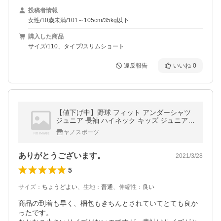
投稿者情報
女性/10歳未満/101～105cm/35kg以下
購入した商品
サイズ/110、タイプ/スリムショート
違反報告
いいね
0
【値下げ中】野球 フィット アンダーシャツ
ジュニア 長袖 ハイネック キッズ ジュニア
少年 100cm〜160cm 子供 小学生 幼稚園 イ
ヤノスポーツ
ンナー ピチピチ
ありがとうございます。
2021/3/28
5
サイズ
：
ちょうどよい
、
生地
：
普通
、
伸縮性
：
良い
商品の到着も早く、梱包もきちんとされていてとても良か
ったです。
