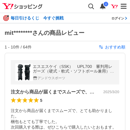
i
毎日引けるくじ 今すぐ挑戦
ログイン
mit********さんの商品レビュー
1
-
10
件 /
64
件
おすすめ順
エスエスケイ（SSK） UPL700 審判用レ
ガーズ（硬式・軟式・ソフトボール兼用）
野球 17SS
アンドウスポーツ
注文から商品が届くまでスムーズで、とて…
2025/3/20
5
注文から商品が届くまでスムーズで、とても助かりまし
た。

梱包もとても丁寧でした。

次回購入する際は、ぜひこちらで購入したいとおもます。
