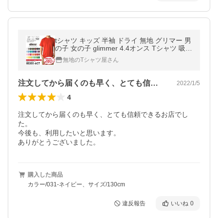
tシャツ キッズ 半袖 ドライ 無地 グリマー 男
の子 女の子 glimmer 4.4オンス Tシャツ 吸汗
速乾 スポーツ 運動会 ユニフォーム チーム 0
無地のTシャツ屋さん
0300-ACT 通販A1
注文してから届くのも早く、とても信頼で…
2022/1/5
4
注文してから届くのも早く、とても信頼できるお店でし
た。

今後も、利用したいと思います。

ありがとうございました。
購入した商品
カラー/031-ネイビー、サイズ/130cm
違反報告
いいね
0