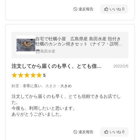
違反報告
いいね
0
自宅で牡蠣小屋 広島県産 島田水産 殻付き
牡蠣のカンカン焼きセット（ナイフ・説明書
付き）無選別2kg(20粒〜30粒） 海鮮BBQ キ
島田水産
ャンプ アウトドア お家キャンプ
注文してから届くのも早く、とても信頼で…
2022/1/5
5
鮮度
：
非常に良い
、
大きさ
：
大きめ
注文してから届くのも早く、とても信頼できるお店でし
た。

今後も、利用したいと思います。

ありがとうございました。
違反報告
いいね
0