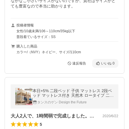
なかなこ小さいサイズがないのですが、貴社はサイズがと
ても豊富なので本当に助かります。
投稿者情報
女性/10歳未満/106～110cm/35kg以下
普段着ているサイズ：SS
購入した商品
カラー/（NVY）ネイビー、サイズ/110cm
違反報告
いいね
0
本日+5% 二段ベッド 子供 マットレス 2段ベ
ッド マットレス付き 天然木 ロータイプ 二段
ベット コンパクト 子供 大人用 分離 階段 木
タンスのゲン Design the Future
製
大人2人で、1時間弱で完成しました。値…
2020/6/22
5