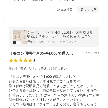
カラー/モカ（本革風スムース）、サイズ/25cm
違反報告
いいね
0
シーリングライト 4灯 LED対応 天井照明 照
明器具 スポットライト 調光調色 リモコン リ
モコン付きオプションあり 6畳 8畳 10畳 お
FINE KAGU Yahoo!ショッピング店
しゃれ 北欧 AuroraX
リモコン照明付きの+¥4,000で購入…
2024/8/25
5
耐久性
：
普通
、
明るさ
：
普通
、
設置性
：
良い
リモコン照明付きの+¥4,000で購入しました。

照明の色合いは優しい木目色ですごく好みです。

取り付けは説明書見て簡単にできるはずでしたが、チェー
ンの金具を一旦外した時に中に入り込んでしまい、取るの
に苦労しました。(これは全くの自己責任です)金具を外す時
は十時側のフックを外した方が良いと思います。

リモコン照明はオフタイマーがあるので、寝落ちした時に