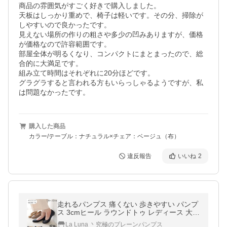
商品の雰囲気がすごく好きで購入しました。

天板はしっかり重めで、椅子は軽いです。その分、掃除が
しやすいので良かったです。

見えない場所の作りの粗さや多少の凹みありますが、価格
が価格なので許容範囲です。

部屋全体が明るくなり、コンパクトにまとまったので、総
合的に大満足です。

組み立て時間はそれぞれに20分ほどです。

グラグラすると言われる方もいらっしゃるようですが、私
は問題なかったです。
購入した商品
カラー/テーブル：ナチュラル×チェア：ベージュ（布）
違反報告
いいね
2
走れるパンプス 痛くない 歩きやすい パンプ
ス 3cmヒール ラウンドトゥ レディース 大き
いサイズ ローヒール 外反母趾気味 幅広 アレ
La Luna 丶究極のプレーンパンプス