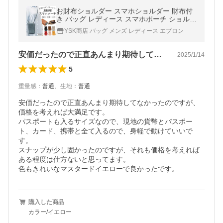
お財布ショルダー スマホショルダー 財布付
き バッグ レディース スマホポーチ ショルダ
ー レザー 本革風 ポシェット
YSK商店 バッグ メンズ レディース エプロン
安価だったので正直あんまり期待してなか…
2025/1/14
5
重量感
：
普通
、
生地
：
普通
安価だったので正直あんまり期待してなかったのですが、
価格を考えれば大満足です。

パスポートも入るサイズなので、現地の貨幣とパスポー
ト、カード、携帯と全て入るので、身軽で動けていいで
す。

スナップが少し固かったのですが、それも価格を考えれば
ある程度は仕方ないと思ってます。

色もきれいなマスタードイエローで良かったです。
購入した商品
カラー/イエロー