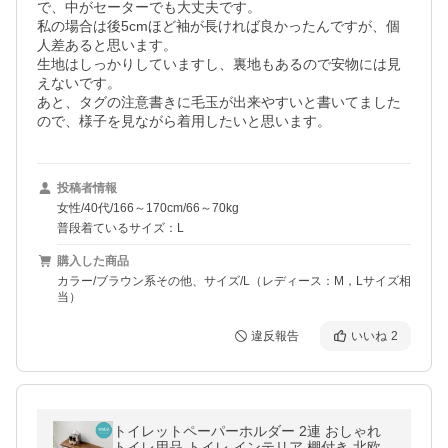
で、中がセーターでも大丈夫です。

私の場合は後5cmほど袖が長ければ良かったんですが、個
人差あると思います。

生地はしっかりしていますし、裏地もあるので安物には見
えないです。

あと、タグの注意書きに毛玉が出来やすいと書いてました
ので、様子を見ながら着用したいと思います。
投稿者情報
女性/40代/166～170cm/66～70kg
普段着ているサイズ：L
購入した商品
カラー/ブラウン系その他、サイズ/L（レディース：M，Lサイズ相
当）
違反報告
いいね
2
トイレットペーパーホルダー 2連 おしゃれ
トイレ用品 トイレ インテリア 棚付き 北欧