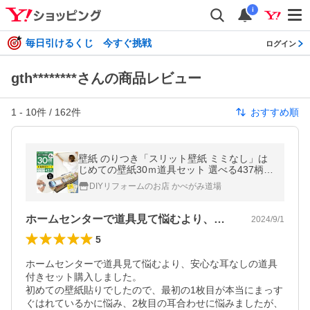
i
毎日引けるくじ 今すぐ挑戦
ログイン
gth********さんの商品レビュー
1
-
10
件 /
162
件
おすすめ順
壁紙 のりつき「スリット壁紙 ミミなし」は
じめての壁紙30ｍ道具セット 選べる437柄
生のり付き壁紙30ｍ+施工道具8点セット+マ
DIYリフォームのお店 かべがみ道場
ニュアル のり付き壁紙 6畳壁
ホームセンターで道具見て悩むより、安心…
2024/9/1
5
ホームセンターで道具見て悩むより、安心な耳なしの道具
付きセット購入しました。

初めての壁紙貼りでしたので、最初の1枚目が本当にまっす
ぐはれているかに悩み、2枚目の耳合わせに悩みましたが、