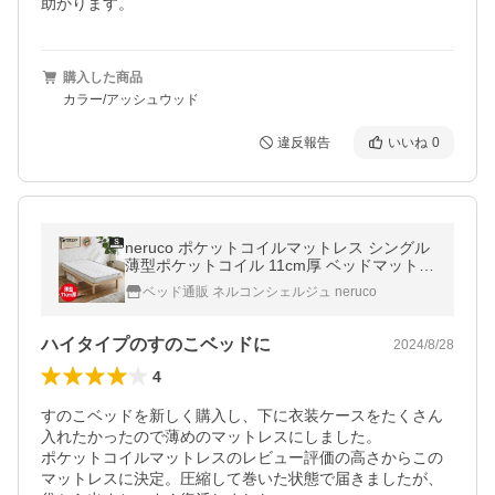
助かります。
購入した商品
カラー/アッシュウッド
違反報告
いいね
0
neruco ポケットコイルマットレス シングル
薄型ポケットコイル 11cm厚 ベッドマットレ
ス スプリングマットレス 体圧分散 安心清潔
ベッド通販 ネルコンシェルジュ neruco
ハイタイプのすのこベッドに
2024/8/28
4
すのこベッドを新しく購入し、下に衣装ケースをたくさん
入れたかったので薄めのマットレスにしました。

ポケットコイルマットレスのレビュー評価の高さからこの
マットレスに決定。圧縮して巻いた状態で届きましたが、