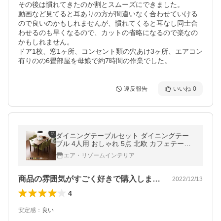
その後は慣れてきたのか割とスムーズにできました。

動画など見てると耳ありの方が間違いなく合わせていける
ので良いのかもしれませんが、慣れてくると耳なし同士合
わせるのも早くなるので、カットの省略になるので楽なの
かもしれません。

ドア1枚、窓1ヶ所、コンセント類の穴あけ3ヶ所、エアコン
有りのの6畳部屋を母娘で約7時間の作業でした。
違反報告
いいね
0
ダイニングテーブルセット ダイニングテー
ブル 4人用 おしゃれ 5点 北欧 カフェテーブ
ル テーブルセット ダイニングセット 四人用
エア・リゾームインテリア
食卓テーブルセット 120cm幅
商品の雰囲気がすごく好きで購入しました…
2022/12/13
4
安定感
：
良い