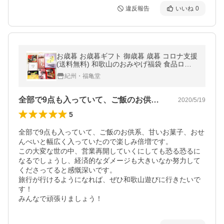
違反報告
いいね
0
お歳暮 お歳暮ギフト 御歳暮 歳暮 コロナ支援
(送料無料) 和歌山のおみやげ福袋 食品ロス
対策 賞味期限7/10〜7/31 お年賀 年賀 御年賀
紀州・福亀堂
送料無料 高級
全部で9点も入っていて、ご飯のお供系、…
2020/5/19
5
全部で9点も入っていて、ご飯のお供系、甘いお菓子、おせ
んべいと幅広く入っていたので楽しみ倍増です。

この大変な世の中、営業再開していくにしても恐る恐るに
なるでしょうし、経済的なダメージも大きいなか努力して
くださってると感慨深いです。

旅行が行けるようになれば、ぜひ和歌山遊びに行きたいで
す！

みんなで頑張りましょう！