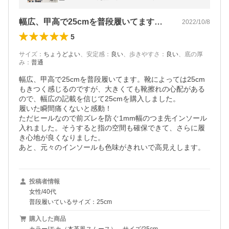
ッタ 送料無料 26秋冬新色
幅広、甲高で25cmを普段履いてます。…
2022/10/8
5
サイズ
：
ちょうどよい
、
安定感
：
良い
、
歩きやすさ
：
良い
、
底の厚
み
：
普通
幅広、甲高で25cmを普段履いてます。靴によっては25cm
もきつく感じるのですが、大きくても靴擦れの心配がある
ので、幅広の記載を信じて25cmを購入しました。

履いた瞬間痛くないと感動！

ただヒールなので前ズレを防ぐ1mm幅のつま先インソール
入れました。そうすると指の空間も確保できて、さらに履
き心地が良くなりました。

あと、元々のインソールも色味がきれいで高見えします。
投稿者情報
女性/40代
普段履いているサイズ：25cm
購入した商品