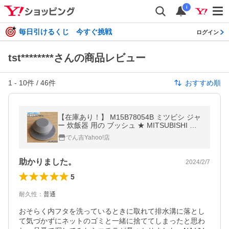
i
毎日引けるくじ 今すぐ挑戦
ログイン
tst********さんの商品レビュー
1
-
10
件 /
46
件
おすすめ順
【在庫あり！】 M15B78054B ミツビシ ジャ
ー 炊飯器 用の ブッシュ ★ MITSUBISHI 三
菱
でん吉Yahoo!店
助かりました。
2024/2/7
5
耐久性
：
普通
おそらく内フタを洗っているときに取れて排水溝に落とし
て気づかずにネットのゴミと一緒に捨ててしまったと思わ