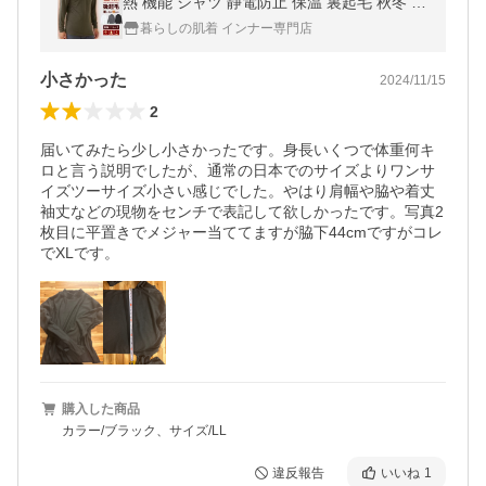
熱 機能 シャツ 静電防止 保温 裏起毛 秋冬 肌
着 ストレッチ 防寒 男性 紳士
暮らしの肌着 インナー専門店
小さかった
2024/11/15
2
届いてみたら少し小さかったです。身長いくつで体重何キ
ロと言う説明でしたが、通常の日本でのサイズよりワンサ
イズツーサイズ小さい感じでした。やはり肩幅や脇や着丈
袖丈などの現物をセンチで表記して欲しかったです。写真2
枚目に平置きでメジャー当ててますが脇下44cmですがコレ
でXLです。
購入した商品
カラー/ブラック、サイズ/LL
違反報告
いいね
1