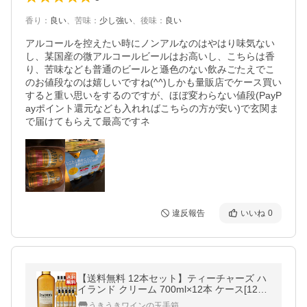
香り
：
良い
、
苦味
：
少し強い
、
後味
：
良い
アルコールを控えたい時にノンアルなのはやはり味気ない
し、某国産の微アルコールビールはお高いし、こちらは香
り、苦味なども普通のビールと遜色のない飲みごたえでこ
のお値段なのは嬉しいですね(^^)しかも量販店でケース買い
すると重い思いをするのですが、ほぼ変わらない値段(PayP
ayポイント還元なども入れればこちらの方が安い)で玄関ま
で届けてもらえて最高ですネ
違反報告
いいね
0
【送料無料 12本セット】ティーチャーズ ハ
イランド クリーム 700ml×12本 ケース[12本
入り] 正規品 ブレンデット スコッチ ウイス
うきうきワインの玉手箱