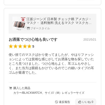
江坂ジーンズ 日本製 チェック柄 アメカジ・
マスク・ 送料無料 洗えるマスク マスクカバ
ー マウスカバー フェイスカバー
ブギースタイル
お洒落でつけ心地も良いです
2021/5/21
5
使い捨てのマスクばかり使ってましたが、やはりファッシ
ョンによっては貧相な感じがしてお洒落な物を探していた
ところ見つけました。つけ心地もよく、耳ゴムもやさし
く、また当方は眼鏡もかけているのでこの細いタイプの耳
ゴムが最適でした。
購入した商品
カラー/BLACKWATCH、サイズ/（M）レギュラーサイズ
違反報告
いいね
0