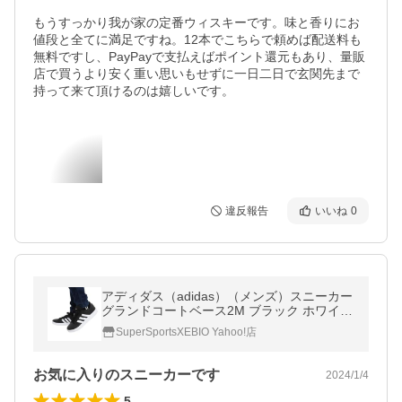
もうすっかり我が家の定番ウィスキーです。味と香りにお
値段と全てに満足ですね。12本でこちらで頼めば配送料も
無料ですし、PayPayで支払えばポイント還元もあり、量販
店で買うより安く重い思いもせずに一日二日で玄関先まで
持って来て頂けるのは嬉しいです。
違反報告
いいね
0
アディダス（adidas）（メンズ）スニーカー
グランドコートベース2M ブラック ホワイト
GW9251 カジュアル スポーツシューズ クラ
SuperSportsXEBIO Yahoo!店
シカル 部活 通学 運動
お気に入りのスニーカーです
2024/1/4
5