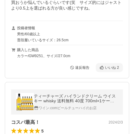
買おうか悩んでいるぐらいです(笑　サイズ的にはジャスト
より0.5上を選ばれる方が良い感じですね。
投稿者情報
男性/60歳以上
普段履いているサイズ：26.5cm
購入した商品
カラー/GW9251、サイズ/27.0cm
違反報告
いいね
2
ティーチャーズ ハイランドクリーム ウイス
キー whisky 送料無料 40度 700ml×1ケース/1
2本(012)『OMS』正規品 サントリー スコッ
ワイン.comビールチューハイのお店
チ
コスパ最高！
2024/2/3
5