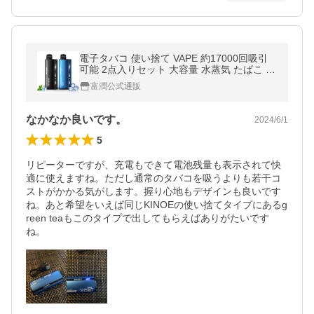
電子タバコ 使い捨て VAPE 約17000回吸引
可能 2点入りセット 大容量 水蒸気 たばこ 持
ち運び シーシャ 禁煙 爆煙 ベイプ ニコチン0
富潤公式通販
LEDモニター搭載 IBOX KINOE
なかなか良いです。
2024/6/1
5
リピーターですが、充電もできて電池残量も表示されて快
適に使えますね。ただし通常のタバコを吸うよりも若干コ
ストがかかる気がします。握り心地もデザインも良いです
ね。あと希望をいえば同じKINOEの使い捨てタイプにあるg
reen teaもこのタイプで出してもらえばありがたいです
ね。