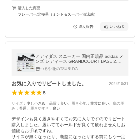
購入した商品
フレーバー/北極星（ミント＆スーパー清涼感）
違反報告
いいね
0
アディダス スニーカー 国内正規品 adidas メ
ンズ レディース GRANDCOURT BASE 2.0
M TD グランド コート ベース
つるや 靴のTSURUYA
お気に入りでリピートしました。
2024/10/31
5
サイズ
：
少し小さめ
、
品質
：
良い
、
履き心地
：
非常に良い
、
底の厚
み
：
普通
、
履きやすさ
：
良い
デザインも良く履きやすくてお気に入りですのでリピート
購入しました。履いててホールドが良くて疲れませんしお
値段もお手頃ですね。

サイズが無くなったり、廃盤になったりする前にもう一足