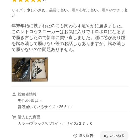
サイズ
：
少し小さめ
、
品質
：
良い
、
履き心地
：
良い
、
履きやすさ
：
良
い
年末年始に挟まれたのにも関わらず速やかに届きました。
このレトロなスニーカーはお気に入りでボロボロになるま
で履き古したので新年に買い直しました。踵に芯があり踵
を踏み潰して履けない等のお話しもありますが、踏み潰し
て履かないので問題ありません。
投稿者情報
男性/60歳以上
普段履いているサイズ：26.5cm
購入した商品
カラー/ブラック×ホワイト、サイズ/２７．０
違反報告
いいね
0