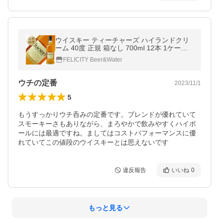
ウイスキー ティーチャーズ ハイランドクリ
ーム 40度 正規 箱なし 700ml 12本 1ケース
スコッチ 洋酒 包装不可 他商品と同梱不可
FELICITY Beer&Water
ウチの定番
2023/11/1
5
もうすっかりウチ呑みの定番です。ブレンドが優れていて
スモーキーさもありながら、まろやかで飲みやすくハイボ
ールには最適ですね。ましてはコストパフォーマンスに優
れていてこの値段のウイスキーとは思えないです
違反報告
いいね
0
もっと見る