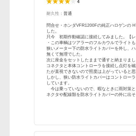
4
耐久性
：
普通
問合せ・ホンダVFR1200Fの純正ハロゲンの 
した。

只今　初期作動確認に接続してみました。【レ
・この車輌はツアラーのフルカウルでライトも
狭いメーター下の防水ライトカバーを外し、ハ
無くて無理でした。

次に座金をセットしたままで通すと納まりまし
コネクタと本体コントローラを接続し点灯を確
たが直視できないので照度は上がっていると思
しかし、狭い防水ライトカバーはコントローラ
しています。

　今は乗っていないので、暇なときに雨対策と
ネクタや配線類を防水ライトカバーの外に出そ