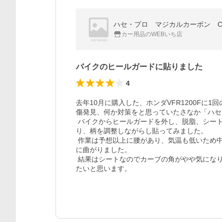
ハセ・プロ マジカルカーボン C
カー用品のWEBいち店
バイクのヒールガードに貼りました
4
去年10月に購入した、ホンダVFR1200F
傷発見、何か対策をと思っていたさなか「ハセ
 バイクからヒールガードを外し、脱脂、シートで型取、ハサミでカットし接着面に中性洗剤100倍液を塗
り、柄を調整しながらし貼ってみました。

 作業は予想以上に腰があり、気温も低いため中々内側に折り返せません、ドライヤーで加熱すると案外素直
に曲がりました。

 結果はシートなのでカーブの角がやや気になりますが、質感もよく満足しいます、今後は耐久性をみて行き
たいと思います。