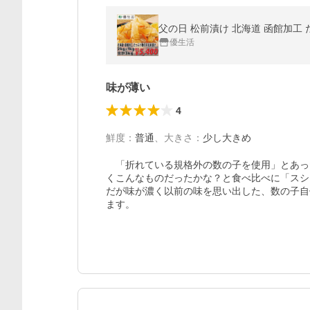
父の日 松前漬け 北海道 函館加工 たっぷ
優生活
味が薄い
4
鮮度
：
普通
、
大きさ
：
少し大きめ
　「折れている規格外の数の子を使用」とあっ
くこんなものだったかな？と食べ比べに「スシロ
だが味が濃く以前の味を思い出した、数の子自体
ます。