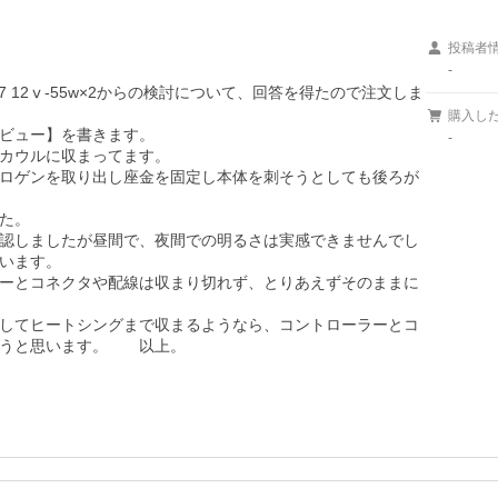
投稿者
-
H7 12ⅴ-55w×2からの検討について、回答を得たので注文しま
購入し
ビュー】を書きます。

-
カウルに収まってます。

ロゲンを取り出し座金を固定し本体を刺そうとしても後ろが
た。

認しましたが昼間で、夜間での明るさは実感できませんでし
います。

ーとコネクタや配線は収まり切れず、とりあえずそのままに
してヒートシングまで収まるようなら、コントローラーとコ
うと思います。　　以上。