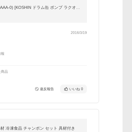
工進 電動ドラムポンプ FPT-2512＋1.5m延長ホース付きセット (DC12Vタイプ 灯油・軽油専用 FPT-2512-AAA-0) [KOSHIN ドラム缶 ポンプ ラクオート]
2016/3/19
情報
た商品
違反報告
いいね
0
具材 冷凍食品 チャンポン セット 具材付き