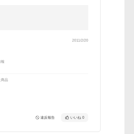
2011/2/20
情報
た商品
違反報告
いいね
0