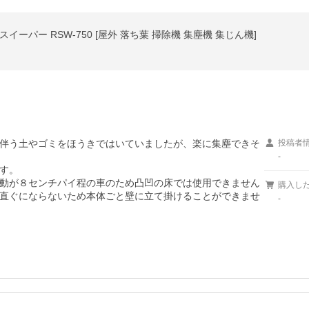
ーパー RSW-750 [屋外 落ち葉 掃除機 集塵機 集じん機]
伴う土やゴミをほうきではいていましたが、楽に集塵できそ
投稿者
-
す。

動が８センチパイ程の車のため凸凹の床では使用できません
購入し
直ぐにならないため本体ごと壁に立て掛けることができませ
-