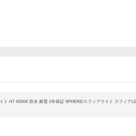
H7 4500K 防水 耐震 2年保証 SPHERE/スフィアライト スフィアLED R