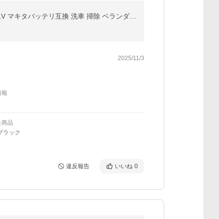
国華園 即納 高圧洗浄機 コードレス 充電式 高圧洗浄機BK 1個 バッテリー付属 バケツで給水 6in1ノズル 21V マキタバッテリ互換 洗車 掃除 ベランダ 爆買
2025/11/3
情報
た商品
ブラック
違反報告
いいね
0