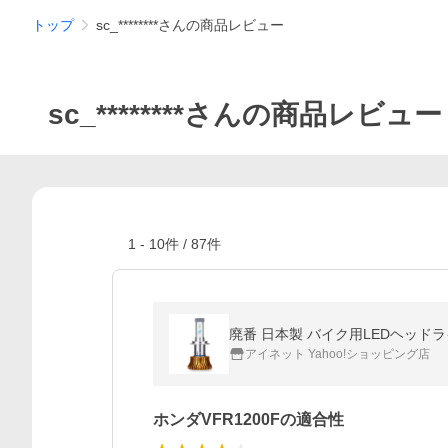
トップ
sc_********さんの商品レビュー
sc_********さんの商品レビュー
1
-
10
件 /
87
件
廃番 日本製 バイク用LEDヘッドライト 
アイネット Yahoo!ショッピング店
ホンダVFR1200Fの適合性