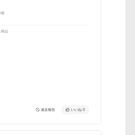
情報
た商品
違反報告
いいね
0