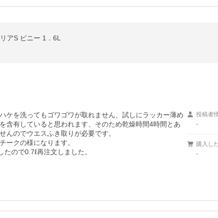
アS ピニー 1．6L
ハケを洗ってもゴワゴワが取れません、試しにラッカー薄め
投稿者
を含有していると思われます、そのため乾燥時間4時間とあ
-
せんのでウエスふき取りが必要です。

チークの様になります。

購入し
たので0.7ℓ再注文しました。
-