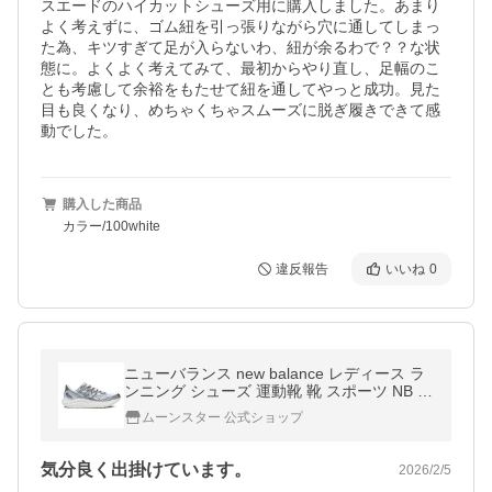
スエードのハイカットシューズ用に購入しました。あまり
よく考えずに、ゴム紐を引っ張りながら穴に通してしまっ
た為、キツすぎて足が入らないわ、紐が余るわで？？な状
態に。よくよく考えてみて、最初からやり直し、足幅のこ
とも考慮して余裕をもたせて紐を通してやっと成功。見た
目も良くなり、めちゃくちゃスムーズに脱ぎ履きできて感
動でした。
購入した商品
カラー/100white
違反報告
いいね
0
ニューバランス new balance レディース ラ
ンニング シューズ 運動靴 靴 スポーツ NB W
ARIS TS4 D フレッシュフォーム アリシ シ
ムーンスター 公式ショップ
ルバー [セール] セ再11月1日
気分良く出掛けています。
2026/2/5