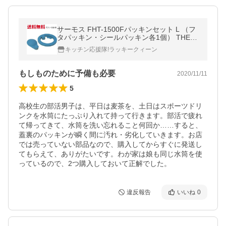
サーモス FHT-1500Fパッキンセット L （フ
タパッキン・シールパッキン各1個） THER
MOS
キッチン応援隊!ラッキークィーン
もしものために予備も必要
2020/11/11
5
高校生の部活男子は、平日は麦茶を、土日はスポーツドリ
ンクを水筒にたっぷり入れて持って行きます。部活で疲れ
て帰ってきて、水筒を洗い忘れること何回か……すると、
蓋裏のパッキンが瞬く間に汚れ・劣化していきます。お店
では売っていない部品なので、購入してからすぐに発送し
てもらえて、ありがたいです。わが家は娘も同じ水筒を使
っているので、2つ購入しておいて正解でした。
違反報告
いいね
0