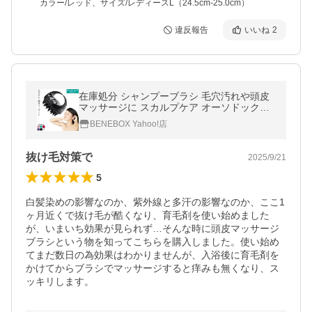
カラー/レッド、サイズ/レディースL（24.5cm-25.0cm）
違反報告
いいね
2
在庫処分 シャンプーブラシ 毛穴汚れや頭皮
マッサージに スカルプケア オーソドックス
タイプ 国内検査合格 上質シリコン フックに
BENEBOX Yahoo!店
かけられる Aタイプ ZELMA
抜け毛対策で
2025/9/21
5
白髪染めの影響なのか、紫外線と多汗の影響なのか、ここ1
ヶ月近くで抜け毛が酷くなり、育毛剤を使い始めました
が、いまいち効果が見られず…そんな時に頭皮マッサージ
ブラシという物を知ってこちらを購入しました。使い始め
てまだ数日の為効果はわかりませんが、入浴後に育毛剤を
かけてからブラシでマッサージすると痒みも無くなり、ス
ッキリします。