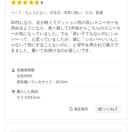
5
サイズ
：
ちょうどよい
、
重量感
：
非常に軽い
、
生地
：
普通
50代になり、足が軽くてクッション性の良いスニーカーを
求めるようになり、色々探して1年前からこちらのスニーカ
ーが気になっていました。でも「若い子でもないのにシル
バーって」と思っていましたが、娘に「シルバーいいんじ
ゃない？気にすることないのに」と背中を押されて購入で
きました。履いて出掛けるのが楽しいです。
投稿者情報
女性/50代
普段履いているサイズ：24.5cm
購入した商品
サイズ/24.5cm
違反報告
いいね
2