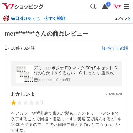
i
毎日引けるくじ 今すぐ挑戦
ログイン
mer********さんの商品レビュー
1
-
10
件 /
324
件
おすすめ順
デミ コンポジオ EQ マスク 50g 5本セット S
なめらか｜A うるおい｜G しっとり 選択式
pom-store Yahoo!店
おかしいよ
2020/9/28
1
ヘアカラーや紫外線で傷んだ髪も、このトリートメントで
ケアすることで回復・復活します。美容院で購入すると1本
1000円するので、このお値段で買えるのはとてもうれしい
ですね。
