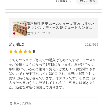
違反報告
いいね
0
送料無料 激安 ルームシューズ 室内 スリッパ
夏 メンズ レディース 麻 ジュート サンダル
涼しい 蒸れない おしゃれ 洗える 春用 夏用
スタイルプラス
足が喜ぶ
2021/5/15
5
こちらのショップさんでの購入は初めてですが、このスリ
ッパを履くようになって3年目になります。夏だけでなく、
年中履いているので消耗？劣化？が激しく（お洗濯できれ
ばいいですが不可らしく）3足目です。本当に快適ですし、
夏場は特に足が喜んでいます。オススメです。それに、購
入後その日のうちに発送してもらえて、翌日には届きまし
た。迅速な対応に感謝しております。
購入した商品