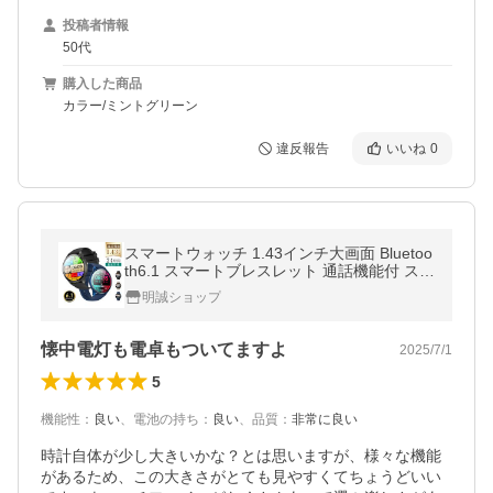
投稿者情報
50代
購入した商品
カラー/ミントグリーン
違反報告
いいね
0
スマートウォッチ 1.43インチ大画面 Bluetoo
th6.1 スマートブレスレット 通話機能付 スポ
ーツウォッチ 音楽再生 健康管理 運動管理
明誠ショップ
【PL保険加入済み製品・安心】
懐中電灯も電卓もついてますよ
2025/7/1
5
機能性
：
良い
、
電池の持ち
：
良い
、
品質
：
非常に良い
時計自体が少し大きいかな？とは思いますが、様々な機能
があるため、この大きさがとても見やすくてちょうどいい