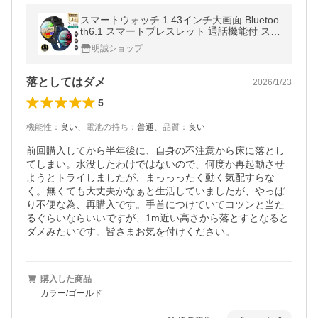
スマートウォッチ 1.43インチ大画面 Bluetoo
th6.1 スマートブレスレット 通話機能付 スポ
ーツウォッチ 音楽再生 健康管理 運動管理
明誠ショップ
【PL保険加入済み製品・安心】
落としてはダメ
2026/1/23
5
機能性
：
良い
、
電池の持ち
：
普通
、
品質
：
良い
前回購入してから半年後に、自身の不注意から床に落とし
てしまい。水没したわけではないので、何度か再起動させ
ようとトライしましたが、まっっったく動く気配すらな
く。無くても大丈夫かなぁと生活していましたが、やっぱ
り不便な為、再購入です。手首につけていてコツンと当た
るぐらいならいいですが、1m近い高さから落とすとなると
ダメみたいです。皆さまお気を付けください。
購入した商品
カラー/ゴールド