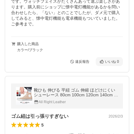
です。ウォッチフェイスがたくさんあって選ぶ楽しさがあ
ります。購入前にショップに懐中電灯機能があるかを問い
合わせしたら、「ない」とのことでしたが、ダメ元で購入
してみると、懐中電灯機能も電卓機能もついていました。
ご参考まで。
購入した商品
カラー/ブラック
違反報告
いいね
0
靴ひも 伸びる 平紐 ゴム 伸縮 ほどけにくい
シューレース 80cm 100cm 120cm 140cm ス
ニーカー ローカット ハイカット 2本セット
All Right Leather
1足分 HIGH FIVE ブランド
ゴム紐は引っ張りすぎない
2026/2/3
5