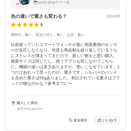
着信通知 メール通知 運動モード 睡眠検測 プ
world-shopヤフー店
レゼント 母の日
色の違いで重さも変わる？
2024/6/5
5
機能性
：
良い
、
電池の持ち
：
良い
、
品質
：
良い
以前使っていたスマートウォッチが急に画面裏側のセンサ
ーが反応しなくなり、何度も再起動を繰り返しているうち
にストレスが溜まってきたので、新しい物をと思い購入。
画面サイズは同じだし、使うアプリも同じなのでこちら
に。機能の違いは多少ありますが、使いこなせています。1
つだけあれって思ったのが、重さです。シルバーのバンド
も含めた重さは55gありました。表記されている重さはブラ
ックの物なのかな？参考までに〜
購入した商品
カラー/シルバー
違反報告
いいね
0