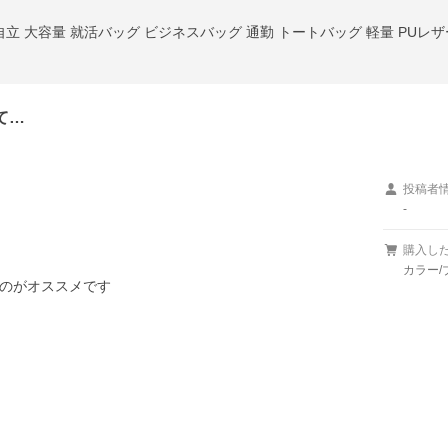
立 大容量 就活バッグ ビジネスバッグ 通勤 トートバッグ 軽量 PUレザー 2
て…
投稿者
-
購入し


カラー/
のがオススメです
