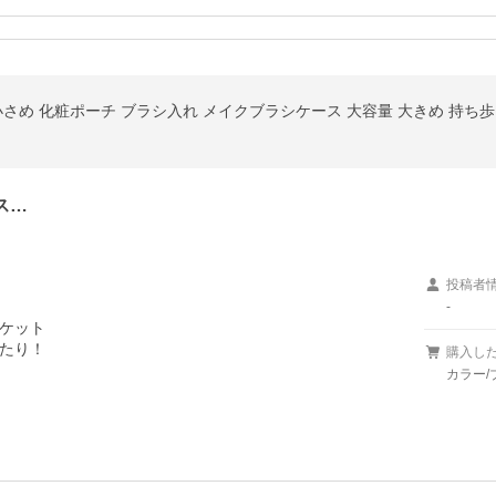
ス…
投稿者
-
ケット

たり！

購入し
カラー/