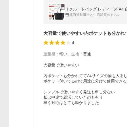
リクルートバッグ レディース A4 自
北海道珪藻土と生活雑貨のトスレ
大容量で使いやすい内ポケットも分かれ
4
重量感
：
軽い
、
生地
：
普通
大容量で使いやすい

内ポケットも分かれててA4サイズの物も入るし
ポケット付いてるので用途に分けて使用できる
シンプルで使いやすく発送も申し分ない　

私は中途で就活していたのも有り

早く対応はとても助かりました