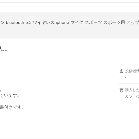
人…
投稿者
-


購入し
くいです。

カラー/
書付きです。