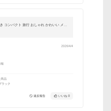
コスメポーチ 機能的 仕切り付き 小さめ 化粧ポーチ ブラシ入れ メイクブラシケース 大容量 大きめ 持ち歩き コンパクト 旅行 おしゃれ かわいい メイクポーチ
2026/4/4
情報
た商品
ブラック
違反報告
いいね
0