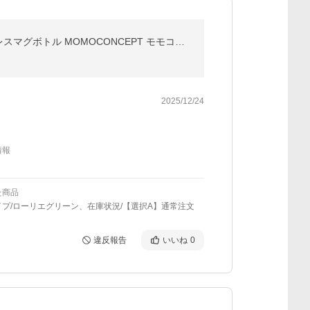
［ ルピナス タンブラー RG 400ml ］マグボトル 保温 保冷 スリム 軽量 直飲み 真空断熱 ふた付き ステンレスマグボトル MOMOCONCEPT モモコンセプト 百麦
2025/12/24
情報
た商品
プ/ローリエグリーン、在庫状況/【選択A】通常注文
違反報告
いいね
0