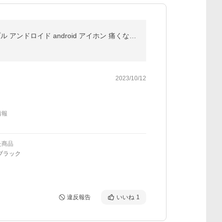
ブルートゥースイヤホン5.3 イヤホン bluetooth 5.3 ワイヤレス iphone マイク スポーツ スポーツ用 アップル アンドロイド android アイホン 痛くない インナー
2023/10/12
情報
た商品
ブラック
違反報告
いいね
1