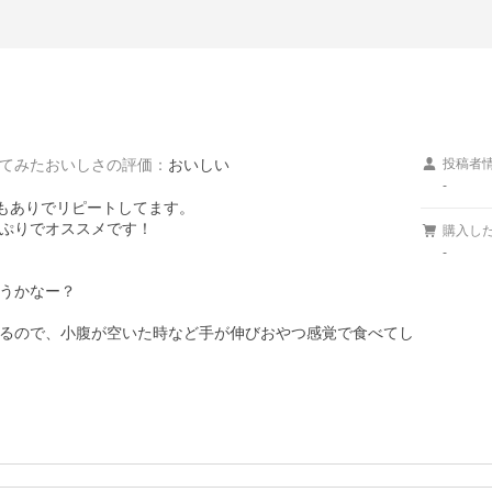
てみたおいしさの評価
：
おいしい
投稿者
-
度もありでリピートしてます。

ぷりでオススメです！

購入し
-
うかなー？

るので、小腹が空いた時など手が伸びおやつ感覚で食べてし