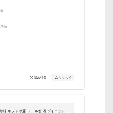
情報
た商品
違反報告
いいね
0
あたりめ するめ 無添加 TB 限定 200g 送料無料 イカ 素焼き 低カロリー 美味しい 大容量 業務用 おつまみ 珍味 ギフト 晩酌 メール便 酒 ダイエット 爆買