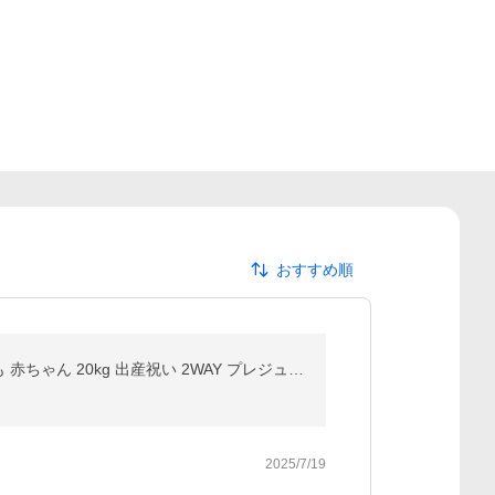
おすすめ順
【保育士監修×ひよこクラブに掲載】抱っこ紐 ヒップシート ショルダーバッグ 改良版 スリング だっこひも 赤ちゃん 20kg 出産祝い 2WAY プレジュール
2025/7/19