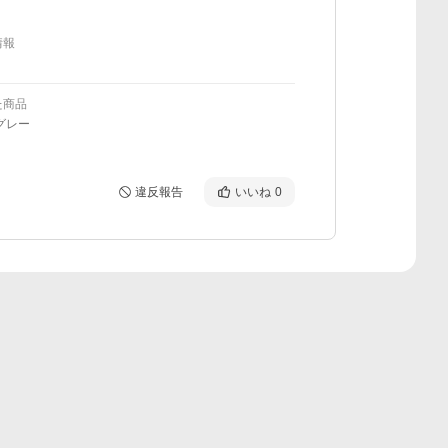
情報
た商品
グレー
違反報告
いいね
0