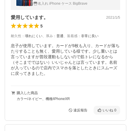
イフォンテンアール アイフォンケース iphon
名入れ iPhone ケース BigBrave
eイレブン iphonexi 197
愛用しています。
2021/1/5
5
耐久性
：
壊れにくい
、
厚み
：
普通
、
装着感
：
非常に良い
息子が使用しています。カードが9枚も入り、カードが落ち
たりすることも無く、愛用している様です。少し重いとは
言っていますが普段運動もしないので筋トレになるから
（そこまでではない）いいじゃんとは言っています。名前
が入っているので店内でスマホを落としたときにスムーズ
に戻ってきました。
購入した商品
カラー/ネイビー、機種/iPhoneXR
違反報告
いいね
0