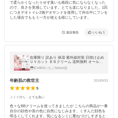
で柔らかくなったりせず臭いも格段に気にならなくなった
ので、良さを実感しています。とても楽になりました。1匹
につきデオトイレ2個デオサンドを使用して外出中にフンを
した場合でももう一方が使える様にしています。
違反報告
いいね
1
在庫限り 訳あり 保湿 紫外線対策 日焼け止め
ＵＶカット ＢＢクリーム 送料無料 オールイ
ンファンデ クリームファンデ 時短メイク 韓
ICHIKOいちこYahoo!店
国コスメ
年齢肌の救世主
2019/5/31
5
メイク持ち
：
とても良い
色々なBBクリームを使ってきましたが こちらの商品が一番
自分の顔色や首の色に自然になじみます。くすんだ顔色を
明るくしてくれます。気になるシミに重ねづけしすぎると