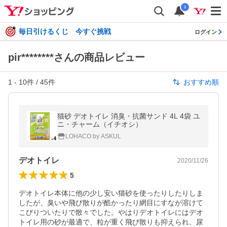
i
毎日引けるくじ 今すぐ挑戦
ログイン
pir********さんの商品レビュー
1
-
10
件 /
45
件
おすすめ順
猫砂 デオトイレ 消臭・抗菌サンド 4L 4袋 ユ
ニ・チャーム（イチオシ）
LOHACO by ASKUL
デオトイレ
2020/11/26
5
デオトイレ本体に他の少し安い猫砂を使ったりしたりしま
したが、臭いや飛び散りが酷かったり網目にすなが溶けて
こびりついたりで散々でした。やはりデオトイレにはデオ
トイレ用の砂が最適で、粒が重く飛び散りも抑えられ、尿