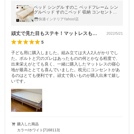
ベッド シングル すのこ ベッドフレーム シン
グルベッド すのこベッド 収納 コンセント付
き 高さ調節 おしゃれ 一人暮らし 新生活
快適インテリアYahoo!店
頑丈で見た目もステキ！マットレスも最高
2022/5/21
5
子ども用に購入しました。組み立ては大人2人がかりでし
た。ボルトと穴のズレはあったものの何とかなる程度で、
出来栄えがとても良く、一緒に購入したマットレスの寝心
地が最高ととても喜んでいました。枕元にコンセントがあ
るのはとても便利です。頑丈で良いものが購入出来て嬉し
いです。
購入した商品
カラー/ホワイト[7168113]