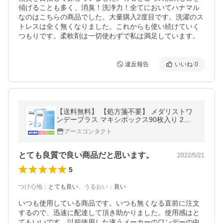
傾げることも多く、消臭！洗浄力！全てにおいてハナマル
なのはこちらの商品でした。大量購入2度目です。洗濯のス
トレスは全く無くなりました。これからも使い続けていく
つもりです。柔軟剤は一切使わずで私は満足しています。
違反報告
いいね
0
【送料無料】 【処方箋不要】 メダリストワ
ンデープラス マキシボックス90枚入り 2箱
(コンタクト ワンデー コンタクトレンズ 1da
アースコンタクト
y )
とても良質で良い商品だと思います。
2022/5/21
5
つけ心地
：
とても良い
、
うるおい
：
良い
いつも使用している商品です。いつも無くなる直前に注文
するので、迅速に配達して頂き助かりました。使用感はと
てもいいです。以前使用した違うメーカーのワンデーの中