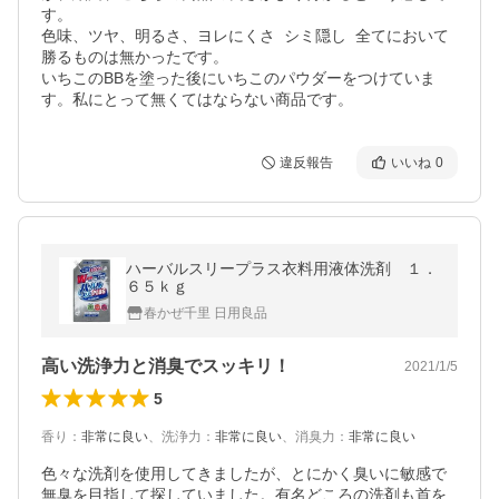
す。

色味、ツヤ、明るさ、ヨレにくさ  シミ隠し  全てにおいて
勝るものは無かったです。

いちこのBBを塗った後にいちこのパウダーをつけていま
す。私にとって無くてはならない商品です。
違反報告
いいね
0
ハーバルスリープラス衣料用液体洗剤 １．
６５ｋｇ
春かぜ千里 日用良品
高い洗浄力と消臭でスッキリ！
2021/1/5
5
香り
：
非常に良い
、
洗浄力
：
非常に良い
、
消臭力
：
非常に良い
色々な洗剤を使用してきましたが、とにかく臭いに敏感で
無臭を目指して探していました。有名どころの洗剤も首を