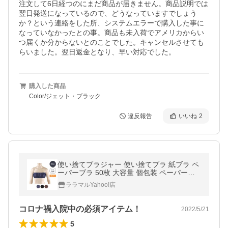
注文して6日経つのにまだ商品が届きません。商品説明では
翌日発送になっているので、どうなっていますでしょう
か？という連絡をした所、システムエラーで購入した事に
なっていなかったとの事。商品も未入荷でアメリカからい
つ届くか分からないとのことでした。キャンセルさせても
らいました。翌日返金となり、早い対応でした。
購入した商品
Color/ジェット・ブラック
違反報告
いいね
2
使い捨てブラジャー 使い捨てブラ 紙ブラ ペ
ーパーブラ 50枚 大容量 個包装 ペーパーブ
ラジャー ひも留め 紐 ゴム 旅行 入院 エステ
ララマルYahoo!店
サウナ 脱毛 旅行グッズ
コロナ禍入院中の必須アイテム！
2022/5/21
5