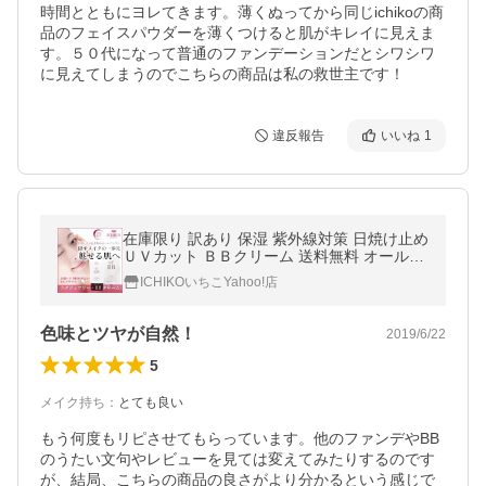
時間とともにヨレてきます。薄くぬってから同じichikoの商
品のフェイスパウダーを薄くつけると肌がキレイに見えま
す。５０代になって普通のファンデーションだとシワシワ
に見えてしまうのでこちらの商品は私の救世主です！
違反報告
いいね
1
在庫限り 訳あり 保湿 紫外線対策 日焼け止め
ＵＶカット ＢＢクリーム 送料無料 オールイ
ンファンデ クリームファンデ 時短メイク 韓
ICHIKOいちこYahoo!店
国コスメ
色味とツヤが自然！
2019/6/22
5
メイク持ち
：
とても良い
もう何度もリピさせてもらっています。他のファンデやBB
のうたい文句やレビューを見ては変えてみたりするのです
が、結局、こちらの商品の良さがより分かるという感じで