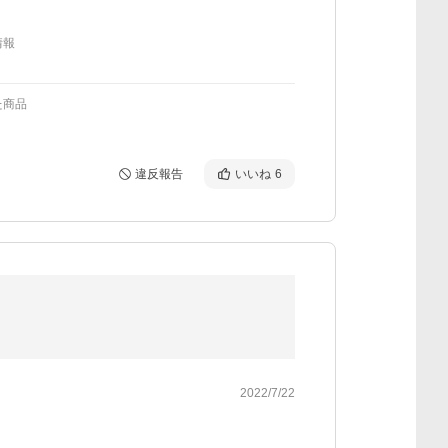
情報
た商品
違反報告
いいね
6
2022/7/22