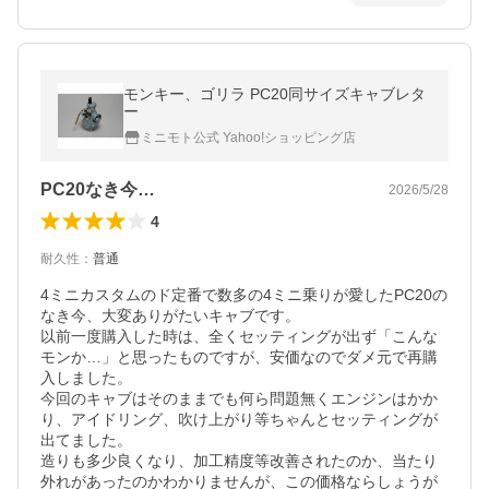
モンキー、ゴリラ PC20同サイズキャブレタ
ー
ミニモト公式 Yahoo!ショッピング店
PC20なき今…
2026/5/28
4
耐久性
：
普通
4ミニカスタムのド定番で数多の4ミニ乗りが愛したPC20の
なき今、大変ありがたいキャブです。

以前一度購入した時は、全くセッティングが出ず「こんな
モンか…」と思ったものですが、安価なのでダメ元で再購
入しました。

今回のキャブはそのままでも何ら問題無くエンジンはかか
り、アイドリング、吹け上がり等ちゃんとセッティングが
出てました。

造りも多少良くなり、加工精度等改善されたのか、当たり
外れがあったのかわかりませんが、この価格ならしょうが