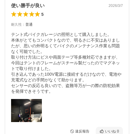
使い勝手が良い
2026/3/7
5
耐久性
：
普通
テント式バイクガレージの照明として購入しました。

本体がとてもコンパクトなので、明るさに不安はありまし
たが、思いの外明るくてバイクのメンテナンス作業も問題
なく可能でした。

取り付け方法にビスや両面テープ等多種対応できますが、
今回はテントのフレームがスチール製だったのでマグネッ
トで取り付けました。

引き込んであった100V電源に接続するだけなので、電池や
充電式などの手間がなくて助かります。

センサーの反応も良いので、盗難等万が一の際の防犯効果
を発揮できそうです。
違反報告
いいね
0