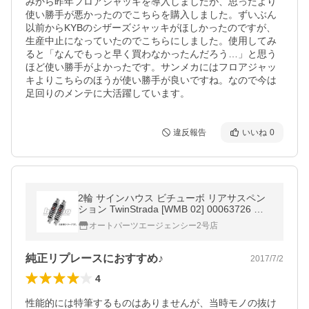
みから昨年フロアジャッキを導入しましたが、思ったより
使い勝手が悪かったのでこちらを購入しました。ずいぶん
以前からKYBのシザーズジャッキがほしかったのですが、
生産中止になっていたのでこちらにしました。使用してみ
ると「なんでもっと早く買わなかったんだろう…」と思う
ほど使い勝手がよかったです。サンメカにはフロアジャッ
キよりこちらのほうが使い勝手が良いですね。なので今は
足回りのメンテに大活躍しています。
違反報告
いいね
0
2輪 サインハウス ビチューボ リアサスペン
ション TwinStrada [WMB 02] 00063726 ホ
ンダ CB750F 1975年〜2002年
オートパーツエージェンシー2号店
純正リプレースにおすすめ♪
2017/7/2
4
性能的には特筆するものはありませんが、当時モノの抜け