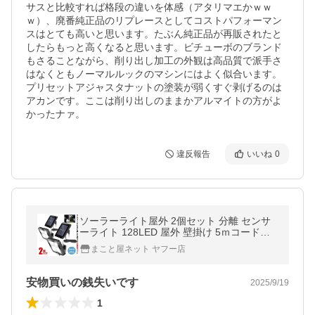
サスと比較すれば格段の違いを体感（アタリマエかｗｗ
ｗ）、廃番純正品のリプレースとしてコストパフォーマン
スはとても高いと思います。たぶん純正品が再販されたと
したらもっと高くなると思います。ビチューボのブランド
もさることながら、削り出し加工の外観は高品質で派手さ
はなくともノーマルルックのマシンにはよく似合います。
プリセットアジャスタナットの塗装が弱くすぐ剥げるのは
アカンです。ここは削り出しのままかアルマイトの方がよ
かったナァ。
違反報告
いいね
0
ソーラーライト屋外 2個セット 分離 センサ
ーライト 128LED 屋外 壁掛け 5ｍコード付
き 太陽光充電 モーションセンサー 玄関 駐車
まこと屋ネット ヤフー店
場 防犯 庭 ガーデン BUNBUN
安物買いの銭失いです
2025/9/19
1