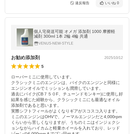
違反報告
いいね
0
個人宅発送可能 オメガ 添加剤 1000 摩擦軽
減剤 300ml 1本 2輪 4輪 共通
VENUS-NEW-STYLE
お勧め添加剤
2025/10/12
5
ローバーミニに使用しています。

クラシックミニのエンジンは、バイクのエンジンと同様に
エンジンオイルでミッションも潤滑しています。

過去にバイク(CB７５０F、チューンドモンキー)に使用し好
結果を感じた経験から、クラシックミニにも最適なオイル
添加剤であると思います。

実際シフトフィールがよくなりギアがスコスコ入ります。

ミニのエンジンはOHVで、ノーマルエンジンだと4,000rpm
くらいから苦しくなりますが、うちのミニはインジェクシ
ョンながらハイカムと軽量ホイールを入れており、レッド
ゾーンの6,000rpmまでブン回せます。
