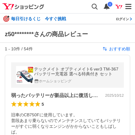
i
毎日引けるくじ 今すぐ挑戦
ログイン
z50********さんの商品レビュー
1
-
10
件 /
54
件
おすすめ順
テックメイト オプティメイト6 ver3 TM-367
バッテリー充電器 選べる特典付き セット
ホームショッピング
弱ったバッテリーが新品以上に復活しました
2025/10/12
5
旧車のCB750Fに使用しています。

普段あまり乗らないのでメンテナンスしていてもバッテリ
ーがすぐに弱くなりエンジンがかからないこともしばし
ば。
