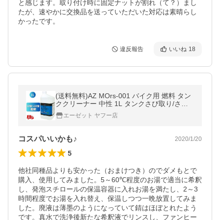
と感じます。取り付け時に固定ナットが割れ（て？）まし
たが、速やかに交換品を送っていただいた対応は素晴らし
かったです。
違反報告
いいね
18
(送料無料)AZ MOrs-001 バイク用 燃料 タン
ククリーナー 中性 1L タンクさび取り/さび
落とし/送料無料(北海道・沖縄・離島除く)
エーゼット ヤフー店
コスパいいかも♪
2020/1/20
5
他社同種品よりも安かった（おまけつき）のでダメもとで
購入、使用してみました。5～60℃程度のお湯で適当に希釈
し、発泡スチロールの保温容器に入れお湯を満たし、2～3
時間程度でお湯を入れ替え、保温しつつ一晩放置してみま
した。廃液は薄墨のようになっていて錆はほぼとれたよう
です。真水で洗浄後新たな希釈液でリンスし、ファンヒー