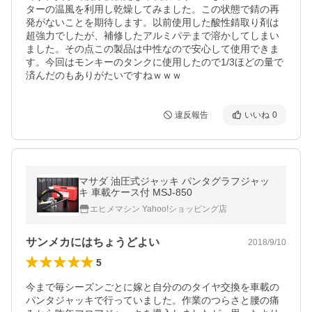
ターの温風を利用し乾燥してみました。この状態で錆の再
発がないことを期待します。以前使用した酸性錆取り剤は
超強力でしたが、補修したアルミパテまで溶かしてしまい
ました。その点この製品は中性なので安心して使用できま
す。今回はモンキーのタンクに使用したので1/3ほどの量で
済んだのもありがたいですねｗｗｗ
違反報告
いいね
0
マサダ 油圧式ジャッキ パンタグラフジャッ
キ 車載ケース付 MSJ-850
エヒメマシン Yahoo!ショッピング店
サンメカにはちょうどよい
2018/9/10
5
今まで毎シーズンごとに嫁と自分ののタイヤ交換を車載の
パンタジャッキで行っていました。作業のつらさと腰の痛