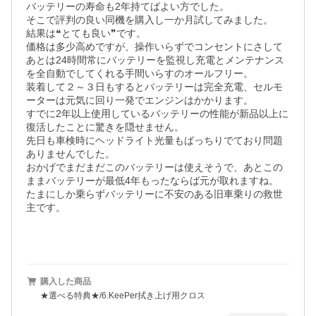
バッテリーの寿命も2年持てばよい方でした。

そこで評判の良い同機を購入し一か月試してみました。

結果は❝とても良い❞です。

価格は多少高めですが、操作いらずでコンセントにさして
あとは24時間常にバッテリーを監視し充電とメンテナンス
を全自動でしてくれる手間いらすのオールフリー。

装着して２～３日もするとバッテリーは完全充電、セルモ
ーターは元気に回り一発でエンジンはかかります。

すでに2年以上使用しているバッテリーの性能が新品以上に
復活したことに驚きを隠せません。

先日も車検時にヘッドライト光量もばっちりでており問題
ありませんでした。

おかげでまだまだこのバッテリーは使えそうで、あとこの
ままバッテリーが最低4年もったならば元が取れますね。

たまにしか乗らずバッテリーに不安のある旧車乗りの救世
主です。

購入した商品
★選べる特典★/6.KeePer拭き上げ用クロス