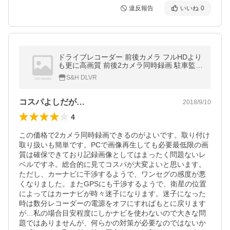
違反報告
いいね
0
ドライブレコーダー 前後カメラ フルHDより
も更に高画質 前後2カメラ同時録画 駐車監視
先進運転支援機能搭載
S&H DLVR
コスパよしだが…
2018/9/10
4
この価格で2カメラ同時録画できるのがよいです。取り付け
取り扱いも簡単です。PCで画像再生しても必要最低限の画
質は確保できており記録画像としてはまったく問題ないレ
ベルですネ。総合的に見てコスパが大変よいと思います。
ただし、カーナビに干渉するようで、ワンセグの感度が悪
くなりました。またGPSにも干渉するようで、衛星の位置
によってはカーナビが時々迷子になります。迷子になった
時は数分レコーダーの電源をオフにすればもとに戻ります
が…私の場合目安程度にしかナビを使わないので大きな問
題ではありませんが、何らかの対策が必要なのではないか