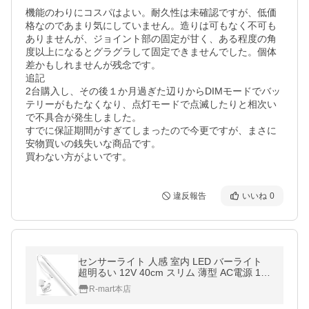
機能のわりにコスパはよい。耐久性は未確認ですが、低価
格なのであまり気にしていません。造りは可もなく不可も
ありませんが、ジョイント部の固定が甘く、ある程度の角
度以上になるとグラグラして固定できませんでした。個体
差かもしれませんが残念です。

追記

2台購入し、その後１か月過ぎた辺りからDIMモードでバッ
テリーがもたなくなり、点灯モードで点滅したりと相次い
で不具合が発生しました。

すでに保証期間がすぎてしまったので今更ですが、まさに
安物買いの銭失いな商品です。

買わない方がよいです。
違反報告
いいね
0
センサーライト 人感 室内 LED バーライト
超明るい 12V 40cm スリム 薄型 AC電源 100
V マグネット 貼り付け型 クローゼット/台所/
R-mart本店
トイレ/足元灯/廊