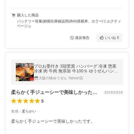
購入した商品
バッテリー容量(納期在庫確認用)/8Ah搭載車、カラー/ミルクティ
ベージュ
違反報告
いいね
5
プロお墨付き 3冠受賞 ハンバーグ 冷凍 惣菜
冷凍 肉 牛肉 無添加 牛100％ ゆうぜんハンバ
ーグ 150g×12個入 1.8kg メガ盛り グルメ 明
大阪の味ゆうぜん Yahoo!店
和食品 爆買
柔らかく手ジューシーで美味しかったです…
2019/10/16
5
食感
：
柔らかい
柔らかく手ジューシーで美味しかったです。