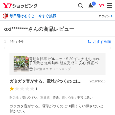
i
毎日引けるくじ 今すぐ挑戦
ログイン
oxi********さんの商品レビュー
1
-
4
件 /
4
件
おすすめ順
電動自転車 ピルエットS 20インチ おしゃれ
子供乗せ 送料無料 組立完成車 安心 保証パッ
ク
京の洛スク ヤフーショップ
ガタガタ音がする。電球がつくのに10回…
2019/10/16
1
耐久性
：
壊れやすい
、
重量感
：
普通
、
乗り心地
：
非常に悪い
ガタガタ音がする。電球がつくのに10回くらい押さないと
付かない。