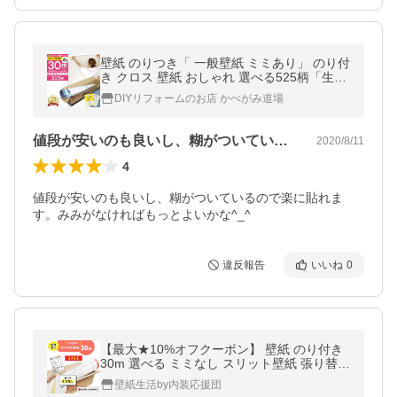
壁紙 のりつき「 一般壁紙 ミミあり」 のり付
き クロス 壁紙 おしゃれ 選べる525柄「生の
り付き壁紙 30 ｍパック」+マニュアル 6畳の
DIYリフォームのお店 かべがみ道場
壁 壁紙貼り替え DIY
値段が安いのも良いし、糊がついているの…
2020/8/11
4
値段が安いのも良いし、糊がついているので楽に貼れま
す。みみがなければもっとよいかな^_^
違反報告
いいね
0
【最大★10%オフクーポン】 壁紙 のり付き
30m 選べる ミミなし スリット壁紙 張り替え
自分で おしゃれ クロス サンゲツ リリカラ
壁紙生活by内装応援団
特別セール