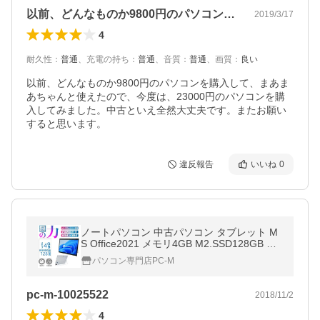
以前、どんなものか9800円のパソコン…
2019/3/17
4
耐久性
：
普通
、
充電の持ち
：
普通
、
音質
：
普通
、
画質
：
良い
以前、どんなものか9800円のパソコンを購入して、まあま
あちゃんと使えたので、今度は、23000円のパソコンを購
入してみました。中古といえ全然大丈夫です。またお願い
すると思います。
違反報告
いいね
0
ノートパソコン 中古パソコン タブレット M
S Office2021 メモリ4GB M2.SSD128GB 第7
世代Corei5 Win11 内蔵WIFI カメラ 13型モ
パソコン専門店PC-M
バイル HP Elite x2 在庫一掃
pc-m-10025522
2018/11/2
4