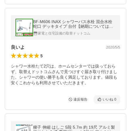
BF-M606 INAX シャワーバス水栓 混合水栓
蛇口 デッキタイプ 台付【納期については下
記 納期・配送をご確認ください】
家電と住宅設備の取替ドットコム
良いよ
2020/5/5
5
シャワー水栓たて2穴は、ホームセンターでは扱っておら
ず、取替えドットコムさんで見つけすぐ届き取り付けまし
た。シャワーの使い勝手も良く満足しております。値段も
安くこれからも利用させていただきます。
違反報告
いいね
0
梯子 伸縮 はしご 5段 5.7m 約 19尺 アルミ製