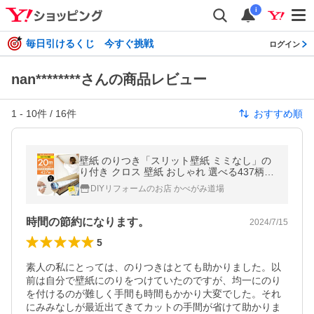
i
毎日引けるくじ 今すぐ挑戦
ログイン
nan********さんの商品レビュー
1
-
10
件 /
16
件
おすすめ順
壁紙 のりつき「スリット壁紙 ミミなし」の
り付き クロス 壁紙 おしゃれ 選べる437柄
「生のり付き壁紙だけ20 ｍパック」+マニュ
DIYリフォームのお店 かべがみ道場
アル 初心者 クロス貼り替え
時間の節約になります。
2024/7/15
5
素人の私にとっては、のりつきはとても助かりました。以
前は自分で壁紙にのりをつけていたのですが、均一にのり
を付けるのが難しく手間も時間もかかり大変でした。それ
にみみなしが最近出てきてカットの手間が省けて助かりま