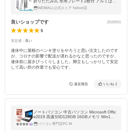
折りたたみ式 専用プレート2枚付 アルミはし
ご 多機能 脚立 足場 WEIMALL
WEIMALL公式ストア Yahoo!店
良いショップです
2020/5/1
5
安定感
：
良い
連休中に屋根のペンキ塗りをやろうと思い注文したのです
が、コロナの影響で配送が遅れるかなと思ったのですが、
連休前に届きびっくりしました。脚立もしっかりして安定
して高い所の作業でも安心です。
違反報告
いいね
1
ノートパソコン 中古パソコン Microsoft Offic
e2019 高速SSD128GB 16GBメモリ Win10
Pro 無線 15.6型 第3世代Core i3 DVD/Wi-FI/
パソコン専門店PC-M
HDMI 富士通 LIFEBOOK A572