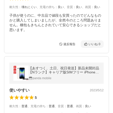
耐久性
：
壊れにくい
、
充電の持ち
：
良い
、
音質
：
良い
、
画質
：
良い
子供が使うのに、中古品で値段も安買ったのでどんなもの
かと購入してしまいましたが、全然今のところ問題ありま
せん。梱包もきちんとされていて安心できるショップだと
思います。
違反報告
いいね
0
【あすつく、土日、祝日発送】新品未開封品
【Nランク】キャリア版SIMフリー iPhoneS
E (第3世代) 64GB スターライト MMYD3J/A
panda mobile
使いやすい
2023/5/12
5
耐久性
：
普通
、
充電の持ち
：
普通
、
音質
：
普通
、
画質
：
良い