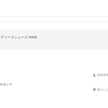
ディースシューズ H448
投稿者
-
い!!

購入し
-