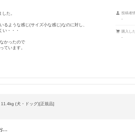
した。

投稿者
-
るような感じ(サイズ小な感じ)なのに対し、

くい・・・

購入し
-
なかったので

っています。
.4kg (犬・ドッグ)[正規品]
お…