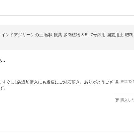
ce インドアグリーンの土 粒状 観葉 多肉植物 3.5L 7号鉢用 園芸用土 肥
袋…
しすぐに1袋追加購入にも迅速にご対応頂き、ありがとうござ
投稿者
す。
-
購入し
-