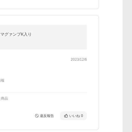
料 マグァンプK入り
2023/12/6
情報
た商品
違反報告
いいね
0