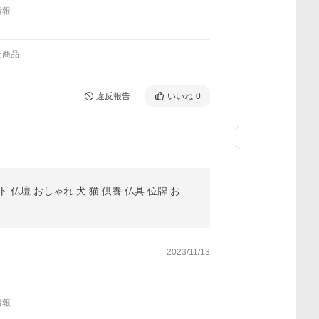
情報
た商品
違反報告
いいね
0
『 名前彫り 』 ペット仏壇 ペット供養 供養 首輪 名入れ 名前彫り メモリアル ペット用首輪 かわいい ペット 仏壇 おしゃれ 犬 猫 供養 仏具 位牌 おしゃれ 骨
2023/11/13
情報