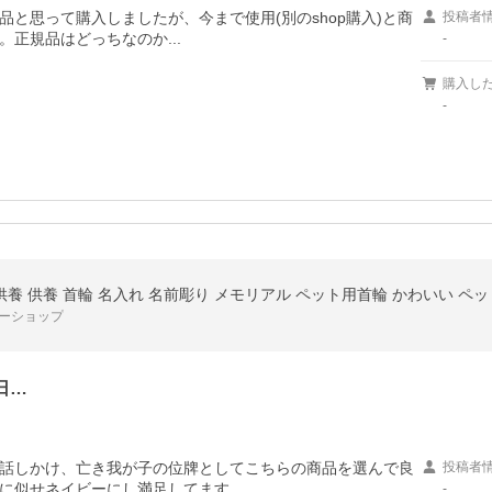
と思って購入しましたが、今まで使用(別のshop購入)と商
投稿者
正規品はどっちなのか...
-
購入し
-
フーショップ
日…
話しかけ、亡き我が子の位牌としてこちらの商品を選んで良
投稿者
に似せネイビーにし満足してます。
-