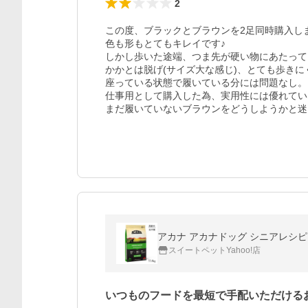
2
この度、ブラックとブラウンを2足同時購入しま
色も形もとてもキレイです♪

しかし歩いた途端、つま先が硬い物にあたってい
かかとは脱げ(サイズ大な感じ)、とても歩きに
座っている状態で履いている分には問題なし。

仕事用として購入した為、実用性には優れてい
まだ履いていないブラウンをどうしようかと迷
アカナ アカナドッグ シニアレシピ 11
スイートペットYahoo!店
いつものフードを最短で手配いただける