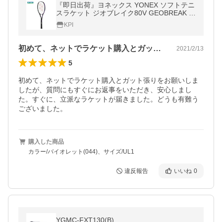
『即日出荷』ヨネックス YONEX ソフトテニ
スラケット ジオブレイク80V GEOBREAK 8
0V GEO80V フレームのみ
KPI
初めて、ネットでラケット購入とガット張…
2021/2/13
5
初めて、ネットでラケット購入とガット張りをお願いしま
したが、質問にもすぐにお返事をいただき、安心しまし
た。すぐに、立派なラケットが届きました。どうも有難う
ございました。
購入した商品
カラー/バイオレット(044)、サイズ/UL1
違反報告
いいね
0
YGMC-FXT130(B)