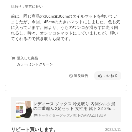
肌触り
：
非常に良い
前は、同じ商品の30cm✖️30cmのタイルマットを敷いてい
ましたが、今回、45cmの大きいマットにしました。色も気
に入っています。何より、うちのワンコが滑らずに走り回
れるし、時々、オシッコをマットにしていましたが、弾い
てくれるので拭き取りも楽です。
購入した商品
カラー/ミントグリーン
違反報告
いいね
0
レディース ソックス 冷え取り 内側シルク混
の二重編み 2足セット 女性用 靴下 22-24cm
エムアンドエムソックス 送料無料
キャラクターグッズと靴下のAMAZUTSUMI
リピート買いします。
2022/2/11