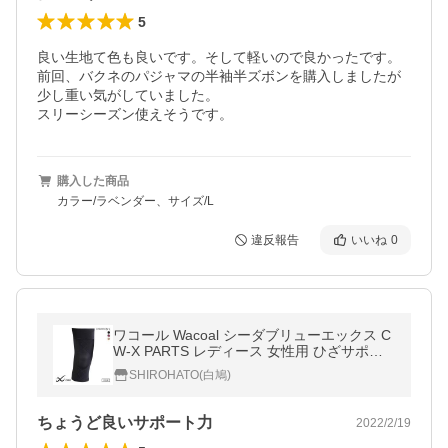
5
良い生地て色も良いです。そして軽いので良かったです。
前回、バクネのパジャマの半袖半ズボンを購入しましたが
少し重い気がしていました。

スリーシーズン使えそうです。
購入した商品
カラー/ラベンダー、サイズ/L
違反報告
いいね
0
ワコール Wacoal シーダブリューエックス C
W-X PARTS レディース 女性用 ひざサポー
ター 片足入り BCY304
SHIROHATO(白鳩)
ちょうど良いサポート力
2022/2/19