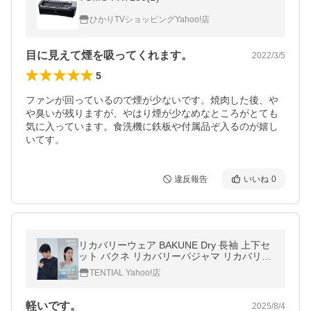
ひかりTVショッピングYahoo!店
目に見えて煙を吸ってくれます。
2022/3/5
5
ファンが回っているので煙が少ないです。焼肉した後、や
や臭いが残りますが、やはり煙が少なめなところがとても
気に入っています。食洗機に鉄板や付属品ぞ入るのが嬉し
いてす。
違反報告
いいね
0
リカバリーウェア BAKUNE Dry 長袖 上下セ
ット バクネ リカバリーパジャマ リカバリー
ウエア 一般医療機器 レディース メンズ テン
TENTIAL Yahoo!店
シャル 爆買
軽いです。
2025/8/4