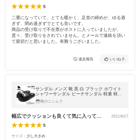
5
二重になっていて、とても暖かく、足首の締めが、ゆる過
ぎず、閉め過ぎずでとても良いです。

商品の受け取りで不在票がポストに入っていましたが、
度々、受け取りをされていません。とメールで連絡を頂い
て親切だと思いました。有難うございました。
違反報告
いいね
0
サンダル メンズ 靴 黒 白 ブラック ホワイト
シャワーサンダル ビーチサンダル 軽量 軽い
マジックテープ おしゃれ モズ moz 0801
靴のニシムラ
幅広でクッションも良くて気に入っています
2021/6/17
5
サイズ
：
少し大きめ