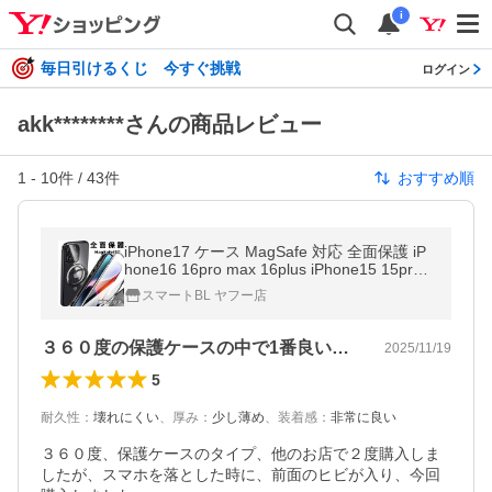
i
毎日引けるくじ 今すぐ挑戦
ログイン
akk********さんの商品レビュー
1
-
10
件 /
43
件
おすすめ順
iPhone17 ケース MagSafe 対応 全面保護 iP
hone16 16pro max 16plus iPhone15 15pro
14 14pro 13 13pro 13pro max 360度フルカ
スマートBL ヤフー店
バー リング スタンド 両面クリア
３６０度の保護ケースの中で1番良いです。
2025/11/19
5
耐久性
：
壊れにくい
、
厚み
：
少し薄め
、
装着感
：
非常に良い
３６０度、保護ケースのタイプ、他のお店で２度購入しま
したが、スマホを落とした時に、前面のヒビが入り、今回