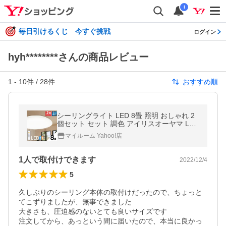
i
毎日引けるくじ 今すぐ挑戦
ログイン
hyh********さんの商品レビュー
1
-
10
件 /
28
件
おすすめ順
シーリングライト LED 8畳 照明 おしゃれ 2
個セット セット 調色 アイリスオーヤマ LED
シーリングライト Series L CEA-2308DL
マイルーム Yahoo!店
1人で取付けできます
2022/12/4
5
久しぶりのシーリング本体の取付けだったので、ちょっと
てこずりましたが、無事できました

大きさも、圧迫感のないとても良いサイズです

注文してから、あっという間に届いたので、本当に良かっ