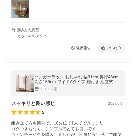
購入した商品
カラー/AM-アンバー
違反報告
いいね
0
ハンガーラック おしゃれ 幅91cm 奥行46cm
高さ159cm ワイドAタイプ 棚付き 組立式 ブ
ラック ホワイト ナチュラル シンプル 送料無
リコメン堂
料
スッキリと良い感じ
2022/6/24
5
組み立て方も簡単で、10分位で1人でできました

ガタつきもなく、シンプルでとても良いです

ヴィンテージ白を購入しましたが、部屋に良い感じで馴染