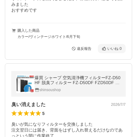
みました

おすすめです
購入した商品
カラー/ヴィンテージホワイト/6月下旬
違反報告
いいね
0
爆買 シャープ 空気清浄機フィルターFZ-D50
HF 脱臭フィルター FZ-D50DF FZD50DF FZ
D50HF 集じんフィルター 非純正 FZ-Y80MF
shinsoushop
加湿フィルター FZ-AG01k1 互換品
臭い消えました
2026/7/7
5
臭いが気になりフィルターを交換しました

注文翌日には届き、背面をはずし入れ替えるだけなのであ
っという間に作業終了
