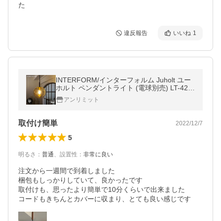
た
違反報告
いいね
1
INTERFORM/インターフォルム Juholt ユー
ホルト ペンダントライト (電球別売) LT-424
7 ペンダントランプ 吊下げ照明 天井照明 LE
アンリミット
D対応 E26 〜60W×1
取付け簡単
2022/12/7
5
明るさ
：
普通
、
設置性
：
非常に良い
注文から一週間で到着しました

梱包もしっかりしていて、良かったです

取付けも、思ったより簡単で10分くらいで出来ました

コードもきちんとカバーに収まり、とても良い感じです