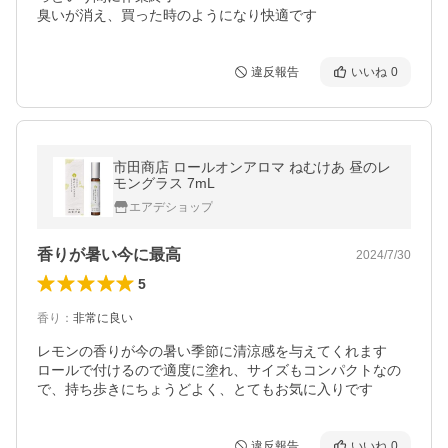
臭いが消え、買った時のようになり快適です
違反報告
いいね
0
市田商店 ロールオンアロマ ねむけあ 昼のレ
モングラス 7mL
エアデショップ
香りが暑い今に最高
2024/7/30
5
香り
：
非常に良い
レモンの香りが今の暑い季節に清涼感を与えてくれます

ロールで付けるので適度に塗れ、サイズもコンパクトなの
で、持ち歩きにちょうどよく、とてもお気に入りです
違反報告
いいね
0