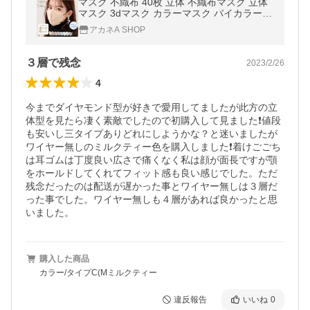
マスク 不織布 40枚 立体 不織布マスク 立体
マスク 3dマスク カラーマスク バイカラー
小顔マスク 使い捨てマスク おしゃれ 血色カ
アカネA SHOP
ラー 大容量 冷感 3層 4層
３層で残念
2023/2/26
4
今までダイヤモンド型が好きで愛用してましたが此方の立
体型を見たら凄く素敵でしたので初購入して見ました❗値段
も安いし三タイプありどれにしようかな？と迷いましたが
ワイヤー無しのミルクティー色を購入しました❗着けごごち
は耳ゴムは丁度良い広さで痛くなく私は顔が面長ですが顎
をホールドしてくれてフィット感も良い感じでした。ただ
残念だったのは配送が遅かった事とワイヤー無しは３層だ
った事でした。ワイヤー無しも４層があれば良かったと思
購入した商品
カラー/タイプC(Mミルクティー
違反報告
いいね
0