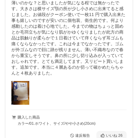
薄いのかな？と思いましたが気になる程では無かったで
す。大きさは横サイズ顎の所が少し小さめに出来てると感
じました。お値段がクーポン使いで一枚11 円で購入出来た
事も嬉しいのですが安いのに個包装、衛生的です。何より
感動したのは着け心地でした。今までの物はちょっと固め
とか毛羽立ちが気になり肌がかゆくなりましたが此方の商
品は肌触りが柔らかで１日着けていて痒くならず耳ゴムも
痛くならなかったです。これは今までなかったです。ゴム
が外ゴムなので顔に跡が残りません。薄い不織布なので春
から重宝しそうです。鼻の所に少し切り込みが入っていて
おしゃれです。とても満足してます。又リピート買いしま
す。追加です。本当に４層あるのか切って確かめたらちゃ
んと４枚ありました。
購入した商品
カラー/01.ホワイト、サイズ/やや小さめ(20cm)
違反報告
いいね
26