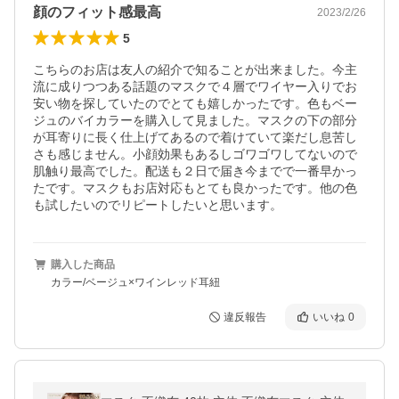
顔のフィット感最高
2023/2/26
5
こちらのお店は友人の紹介で知ることが出来ました。今主
流に成りつつある話題のマスクで４層でワイヤー入りでお
安い物を探していたのでとても嬉しかったです。色もベー
ジュのバイカラーを購入して見ました。マスクの下の部分
が耳寄りに長く仕上げてあるので着けていて楽だし息苦し
さも感じません。小顔効果もあるしゴワゴワしてないので
肌触り最高でした。配送も２日で届き今までで一番早かっ
たです。マスクもお店対応もとても良かったです。他の色
も試したいのでリピートしたいと思います。
購入した商品
カラー/ベージュ×ワインレッド耳紐
違反報告
いいね
0