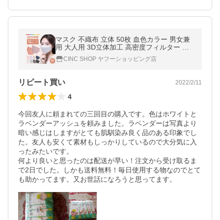
マスク 不織布 立体 50枚 血色カラー 男女兼
用 大人用 3D立体加工 高密度フィルター 韓
国マスク
CINC SHOP ヤフーショッピング店
リピート買い
2022/2/11
4
今回友人に頼まれての三回目の購入です。色はホワイトと
ラベンダーアッシュを頼みました。ラベンダーは写真より
暗い感じはしますがとても肌馴染み良く品のある印象でし
た。友人も安くて素材もしっかりしているので大分気に入
ったみたいです。

何より良いと思ったのは配送が早い！注文から受け取るま
で2日でした。しかも送料無料！毎日使用する物なのでとて
も助かってます。又お世話になろうと思ってます。