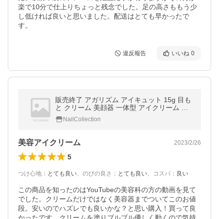
楽で10分で仕上りちょっと残念でした。足の高さももう少
し低ければ良いと思いました。配送はとても早かったで
違反報告
いいね
0
販売終了 アガリズム アイキュット 15g 目も
と クリーム 美顔器 一体型 アイクリーム 目
もと用美顔器 振動 （KART） 【SIB】 海外×
NailCollection
美容アイクリーム
2023/2/26
5
つけ心地
：
とても良い
、
のびの良さ
：
とても良い
、
コスパ
：
良い
この商品を知ったのはYouTubeの美容科の方の動画を見て
でした。クリームだけではなく美容器までついてこのお値
段。安いのでハズレでも良いかな？と思い購入！買って良
かったです。クリームを塗りブルブル優しく動くので気持