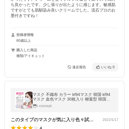
ち良かったです。少し張りが出たように感じます。敏感肌
ですがとても肌馴染み良いクリームでした。流石プロのお
墨付きですね！
投稿者情報
60歳以上
購入した商品
種類/アイキュット
違反報告
いいね
0
マスク 不織布 カラー kf94マスク 韓国 kf94
マスク 血色マスク 30枚入り 柳葉型 韓国マ
スク 4層構造 3D立体構造 口紅がつかない ウ
i-concept
イルス対策 送料無料 セール
このタイプのマスクが気に入り色々試して…
2022/1/17
4