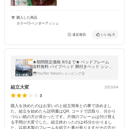
購入した商品
カラー/ラベンダーアッシュ
違反報告
いいね
0
★期間限定価格 8/3まで★ ベッドフレーム
送料無料 パイプベッド 脚付きベッド シング
ル セミダブル ダブル アイアンベッド 簡易ベ
YouTen Yahoo!ショッピング店
ッド
組立大変
2023/3/4
3
購入を決めたのはお安いのと組立簡単との事で決めまし
た。組立を始めたら説明書はQR. コードで読取り、分かり
づらい紙の方が良かったです。片側のフレームは付け替え
る手間が大変でした。組立終わったのは45分かかりまし
た。以前木製のフレームを組立た事が有りますがその方が