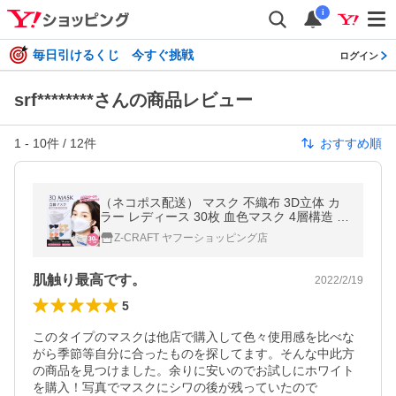
i
毎日引けるくじ 今すぐ挑戦
ログイン
srf********さんの商品レビュー
1
-
10
件 /
12
件
おすすめ順
（ネコポス配送） マスク 不織布 3D立体 カ
ラー レディース 30枚 血色マスク 4層構造 お
しゃれ 個別包装 小顔効果 白 黒 （メール
Z-CRAFT ヤフーショッピング店
便）
肌触り最高です。
2022/2/19
5
このタイプのマスクは他店で購入して色々使用感を比べな
がら季節等自分に合ったものを探してます。そんな中此方
の商品を見つけました。余りに安いのでお試しにホワイト
を購入！写真でマスクにシワの後が残っていたので
