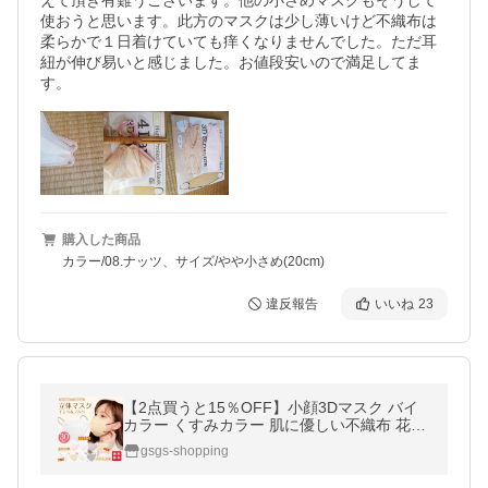
えて頂き有難うございます。他の小さめマスクもそうして
使おうと思います。此方のマスクは少し薄いけど不織布は
柔らかで１日着けていても痒くなりませんでした。ただ耳
紐が伸び易いと感じました。お値段安いので満足してま
す。
購入した商品
カラー/08.ナッツ、サイズ/やや小さめ(20cm)
違反報告
いいね
23
【2点買うと15％OFF】小顔3Dマスク バイ
カラー くすみカラー 肌に優しい不織布 花粉
対策 おしゃれ 30枚 パステルカラー 息がし
gsgs-shopping
やすい ノーズワイヤー 爆買