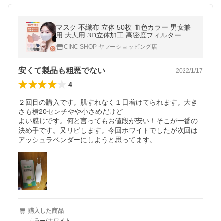
マスク 不織布 立体 50枚 血色カラー 男女兼
用 大人用 3D立体加工 高密度フィルター 韓
国マスク
CINC SHOP ヤフーショッピング店
安くて製品も粗悪でない
2022/1/17
4
２回目の購入です。肌すれなく１日着けてられます。大き
さも横20センチやや小さめだけど

よい感じです。何と言ってもお値段が安い！そこが一番の
決め手です。又リピします。今回ホワイトでしたが次回は
購入した商品
カラー/ホワイト