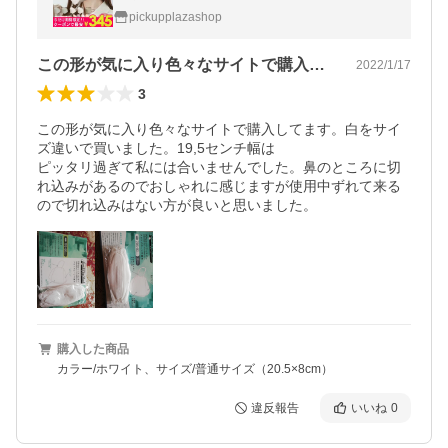
プマスク 両面カラー 3サイズ 大人 こども
pickupplazashop
この形が気に入り色々なサイトで購入して…
2022/1/17
3
この形が気に入り色々なサイトで購入してます。白をサイ
ズ違いで買いました。19,5センチ幅は

ピッタリ過ぎて私には合いませんでした。鼻のところに切
れ込みがあるのでおしゃれに感じますが使用中ずれて来る
ので切れ込みはない方が良いと思いました。
購入した商品
カラー/ホワイト、サイズ/普通サイズ（20.5×8cm）
違反報告
いいね
0