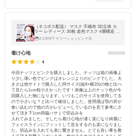
（ネコポス配送） マスク 不織布 3D立体 カ
ラー レディース 30枚 血色マスク 4層構造 お
しゃれ 個別包装 小顔効果 白 黒 （メール
Z-CRAFT ヤフーショッピング店
便）
着け心地
2022/2/28
4
今回ナッツとピンクを購入しました。ナッツは箱の画像よ
り少し薄い色でピンクはオレンジよりのピンクでした。大
きさは他サイトで購入した同サイズ(縦8×横20)の物と比べ
て見たら1cm程小さかったです！画像は上のナッツ色が今
回購入した物になります。いつもこのサイズを使用してる
ので小さいな？と比べて確信しました。使用感は顎の所が
食い込むので他の方がレビューしているのを見て参考にさ
せて頂き下1cm両脇ハサミで切込みを

入れてみました。そしたら着け心地が凄く楽になり綺麗に
フェイスラインにフィットして息をするのも楽になりまし
た。切込みを入れても表に響きません。とても良い事を教