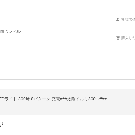
投稿者
-
同じレベル

購入し
-
Dライト 300球 8パターン 充電###太陽イルミ300L-###
が…