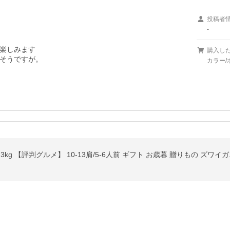
投稿者
-
楽しみます

購入し
そうですが。
カラー/
3kg 【評判グルメ】 10-13肩/5-6人前 ギフト お歳暮 贈りもの ズワイ