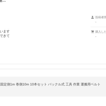
経…
投稿者
-
います

購入し
できて

-
固定側1m 巻側10m 10本セット バックル式 工具 作業 運搬用ベルト