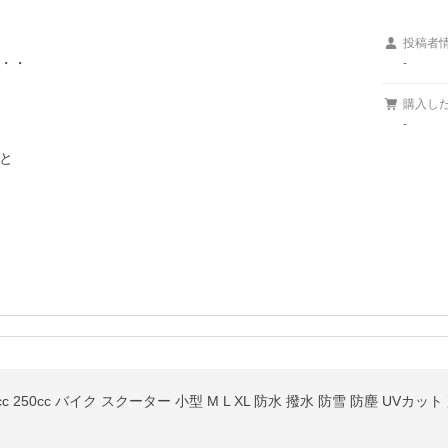
投稿者
・・

-
購入し
-

