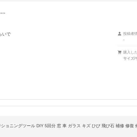
1…
いで

投稿者
-
購入し
サイズ/
ョニングツール DIY 5回分 窓 車 ガラス キズ ひび 飛び石 補修 修復