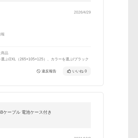
2026/4/29
情報
た商品
選ぶ/2XL（265×105×125）、カラーを選ぶ/ブラック
違反報告
いいね
0
 USBケーブル 電池ケース付き