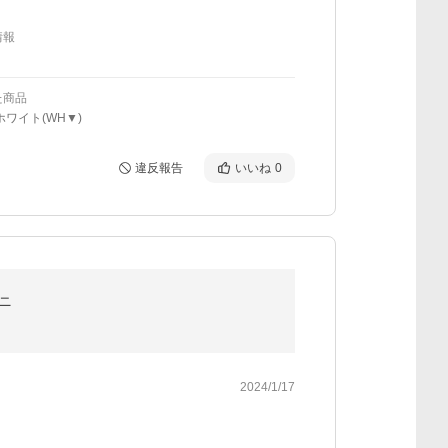
情報
た商品
ホワイト(WH▼)
違反報告
いいね
0
ガニ
2024/1/17