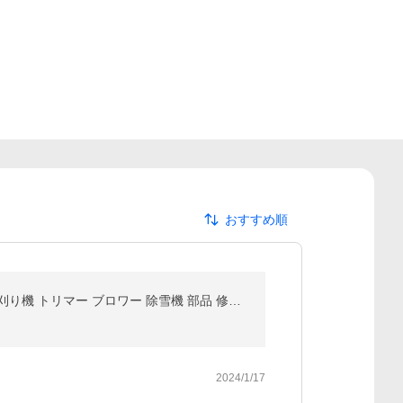
おすすめ順
プライマリーポンプ 交換 WPV12 2個 燃料 ポンプ オイル カップ サイズ 18.5mm 小 チェンソー 刈払機 草刈り機 トリマー ブロワー 除雪機 部品 修理 汎用品
2024/1/17