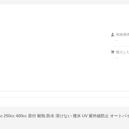
投稿者
-
購入し
-
5cc 250cc 400cc 原付 耐熱 防水 溶けない 撥水 UV 紫外線防止 オ