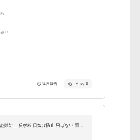
情報
た商品
違反報告
いいね
0
バイクカバー 厚手 原付 300D 125cc 250cc バイク スクーター 小型 M L XL 防水 撥水 防雪 防塵 UVカット 盗難防止 反射板 日焼け防止 飛ばない 雨除け カバー