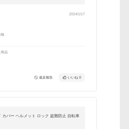
2024/1/17
情報
た商品
違反報告
いいね
0
ートバイ カバー ヘルメット ロック 盗難防止 自転車