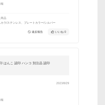
情報
た商品
ムカラ/ステンレス、プレートカラー/シルバー
違反報告
いいね
0
 はんこ 認印 ハンコ 別注品 認印
2023/8/29
情報