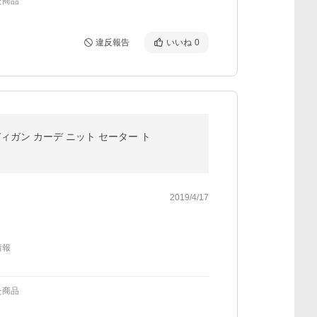
た商品
違反報告
いいね
0
ガン カーデ ニット セーター ト
2019/4/17
情報
た商品