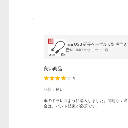
mini USB 延長ケーブル L型 右向き 2
KAUMO カウモ ヤフー店
良い商品
4
品質
：
良い
車のドラレコように購入しました。問題なく通
合は、バンド結束が必須です。