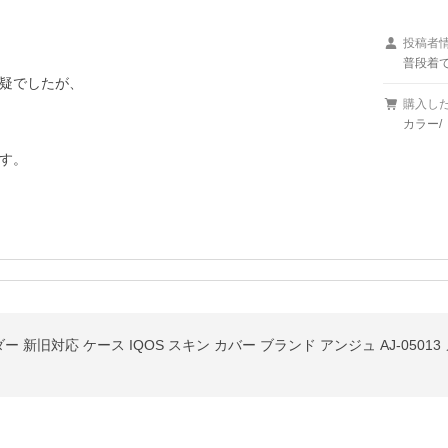
投稿者
普段着て
疑でしたが、

購入し
カラー/
す。
ルダー 新旧対応 ケース IQOS スキン カバー ブランド アンジュ AJ-050