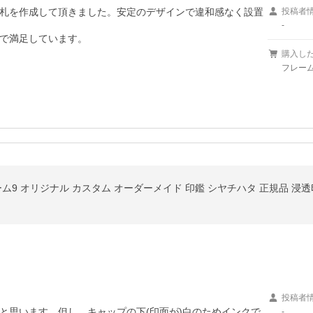
札を作成して頂きました。安定のデザインで違和感なく設置
投稿者
-
で満足しています。
購入し
フレー
ム9 オリジナル カスタム オーダーメイド 印鑑 シヤチハタ 正規品 浸透印
投稿者
と思います。但し、キャップの下(印面が)白のためインクで
-