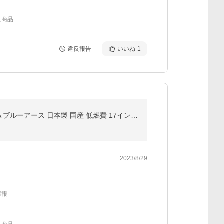
た商品
違反報告
いいね
1
4本セット 新品 処分特価 215/60R17 96H ヨコハマタイヤ BluEarth-XT AE61 サマータイヤ 夏 YOKOHAMA ブルーアース 日本製 国産 低燃費 17インチ 送料無料
2023/8/29
情報