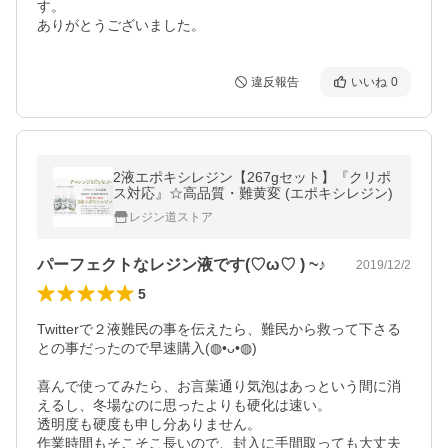
す。

ありがとうございました。
違反報告
いいね
0
2液エポキシレジン【267gセット】『クリポ
ス対応』☆高品質・難黄変 (エポキシレジン)
レジン道ストア
パーフェクトなレジン液です(♡ω♡ ) ~♪
2019/12/2
5
Twitterで２液難民の事を伝えたら、難民から救って下さる
との事だったので早速購入(◍•ᴗ•◍)

喜んで使ってみたら、お言葉通り気泡はあっという間に消
えるし、冬場なのに思ったよりも硬化は速い。

透明度も硬度も申し分ありません。

作業時間もそこそこ長いので、封入に手間取っても大丈夫