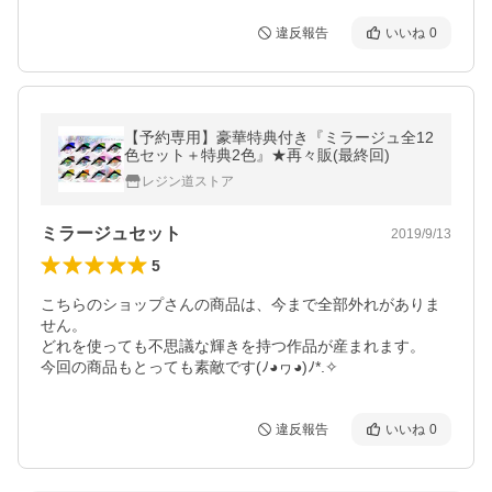
違反報告
いいね
0
【予約専用】豪華特典付き『ミラージュ全12
色セット＋特典2色』★再々販(最終回)
レジン道ストア
ミラージュセット
2019/9/13
5
こちらのショップさんの商品は、今まで全部外れがありま
せん。

どれを使っても不思議な輝きを持つ作品が産まれます。

今回の商品もとっても素敵です(ﾉ◕ヮ◕)ﾉ*.✧
違反報告
いいね
0