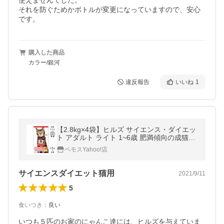
使えませんでした。

それを防ぐためかボトルが変更になっていますので、安心
です。
購入した商品
カラー/銀河
違反報告
いいね
1
【2.8kg×4袋】ヒルズ サイエンス・ダイエッ
ト アダルト ライト 1~6歳 肥満傾向の成猫用
チキン (猫・キャット)
ペモスYahoo!店
サイエンスダイエット猫用
2021/9/11
5
食いつき
：
良い
いつも５匹のお家のにゃんこ達には、ヒルズを与えていま