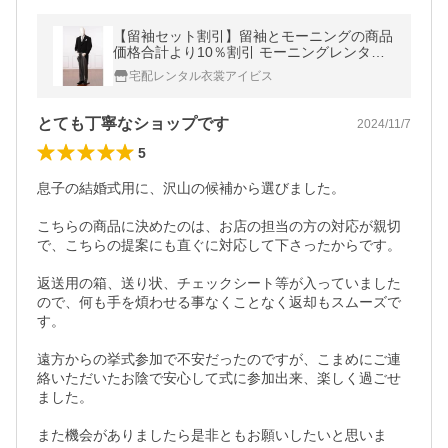
【留袖セット割引】留袖とモーニングの商品
価格合計より10％割引 モーニングレンタル
8AX0001 レンタル11点セット モーニング 結
宅配レンタル衣裳アイビス
婚式 貸衣装 父親 礼装 格安
とても丁寧なショップです
2024/11/7
5
息子の結婚式用に、沢山の候補から選びました。

こちらの商品に決めたのは、お店の担当の方の対応が親切
で、こちらの提案にも直ぐに対応して下さったからです。

返送用の箱、送り状、チェックシート等が入っていました
ので、何も手を煩わせる事なくことなく返却もスムーズで
す。

遠方からの挙式参加で不安だったのですが、こまめにご連
絡いただいたお陰で安心して式に参加出来、楽しく過ごせ
ました。

また機会がありましたら是非ともお願いしたいと思いま