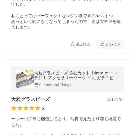
でした。

私にとってはパーフェクトなレジン液です(♡ω♡ ) ~♪

あっという間になくなってしまったので、次は大容量を購
入します♪
違反報告
いいね
4
大粒グラスビーズ 多面カット 14mm オーロ
ラ加工 アクセサリーパーツ 平丸 ガラスビー
ズ 硝子 素材 ハンドメイド
Charms and Things
大粒グラスビーズ
2017/6/14
5
一つ一つ丁寧に梱包してあり、写真で見たより凄く綺麗で
した。
