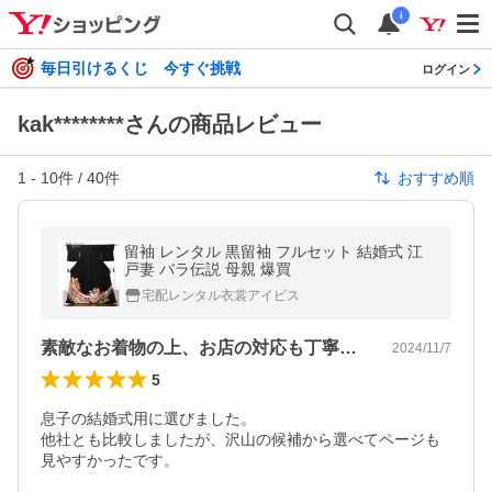
i
毎日引けるくじ 今すぐ挑戦
ログイン
kak********さんの商品レビュー
1
-
10
件 /
40
件
おすすめ順
留袖 レンタル 黒留袖 フルセット 結婚式 江
戸妻 バラ伝説 母親 爆買
宅配レンタル衣裳アイビス
素敵なお着物の上、お店の対応も丁寧です
2024/11/7
5
息子の結婚式用に選びました。

他社とも比較しましたが、沢山の候補から選べてページも
見やすかったです。
