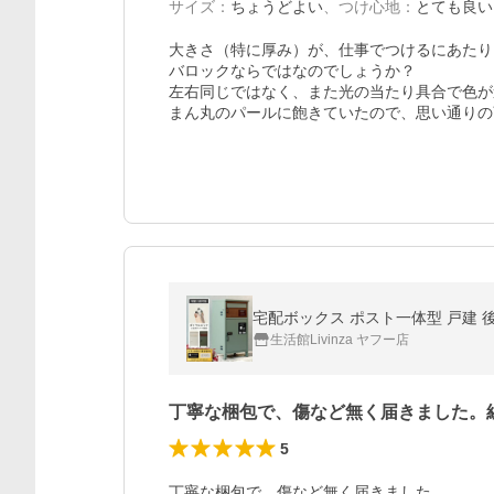
サイズ
：
ちょうどよい
、
つけ心地
：
とても良い
大きさ（特に厚み）が、仕事でつけるにあたり
バロックならではなのでしょうか？

左右同じではなく、また光の当たり具合で色が
まん丸のパールに飽きていたので、思い通りの
宅配ボックス ポスト一体型 戸建 後
生活館Livinza ヤフー店
丁寧な梱包で、傷など無く届きました。
5
丁寧な梱包で、傷など無く届きました。
