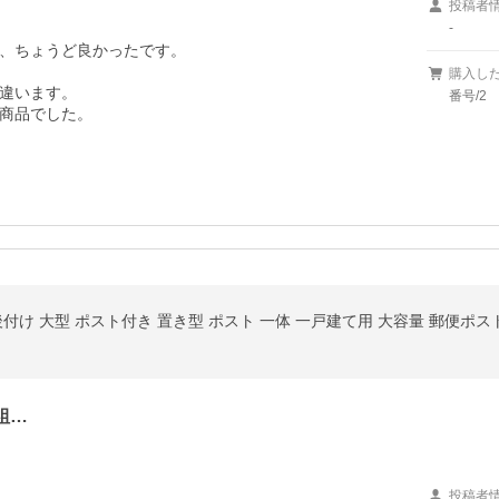
投稿者
-
、ちょうど良かったです。

購入し
違います。

番号/2
商品でした。
付け 大型 ポスト付き 置き型 ポスト 一体 一戸建て用 大容量 郵便ポ
組…
投稿者