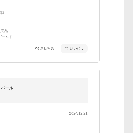
情報
た商品
ゴールド
違反報告
いいね
3
クパール
2024/12/21