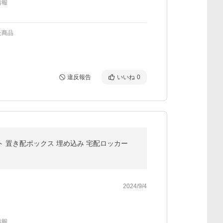
情報
た商品
違反報告
いいね
0
スト 置き配ボックス 埋め込み 宅配ロッカー
2024/9/4
情報