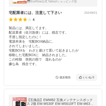
EcoFlow公式 Yahoo!ショッピング店
ネル キャンプ 車中泊 エコフロー
宅配業者には、注意して下さい
2024/8/21
4
製品には、満足してます。

配送業者（佐川急便）には、残念です。

手渡し指定したのに！

電源本体を　宅配BOX納品に、

されてしまいました。

宅配BOXを　わざと避けて置いて起きましたが

移動した宅配BOXに　納品されました。

この時期　突然の雨で　濡れるのが

嫌な為　残念です。
違反報告
いいね
0
【互換品】EWMB2 互換メンテナンスボック
ス 2個 EW-M530F EW-M5610FT EW-M630