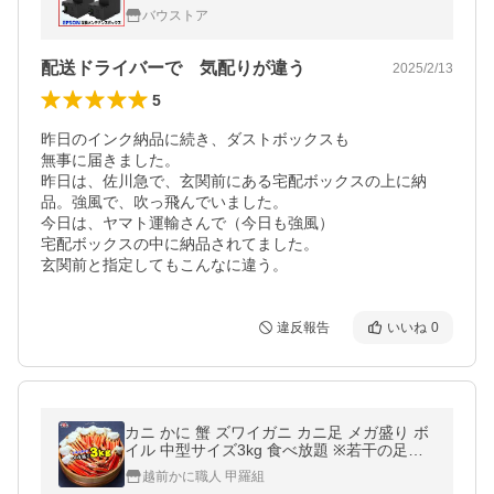
EW-M634T EW-M670 EW-M674FT PX-M27
バウストア
0
配送ドライバーで 気配りが違う
2025/2/13
5
昨日のインク納品に続き、ダストボックスも

無事に届きました。

昨日は、佐川急で、玄関前にある宅配ボックスの上に納
品。強風で、吹っ飛んでいました。

今日は、ヤマト運輸さんで（今日も強風）

宅配ボックスの中に納品されてました。　

違反報告
いいね
0
カニ かに 蟹 ズワイガニ カニ足 メガ盛り ボ
イル 中型サイズ3kg 食べ放題 ※若干の足折
れが入る場合があります ずわい かに足 ポイ
越前かに職人 甲羅組
ント利用 爆買