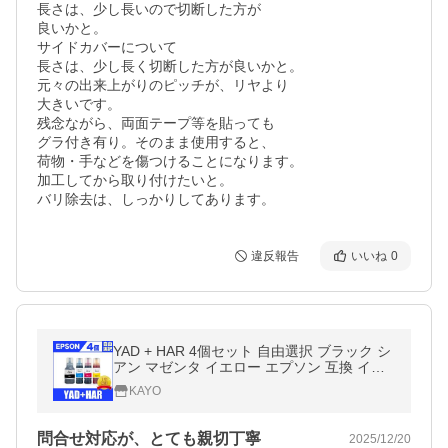
長さは、少し長いので切断した方が

良いかと。

サイドカバーについて

長さは、少し長く切断した方が良いかと。

元々の出来上がりのピッチが、リヤより

大きいです。

残念ながら、両面テープ等を貼っても

グラ付き有り。そのまま使用すると、

荷物・手などを傷つけることになります。

加工してから取り付けたいと。

バリ除去は、しっかりしてあります。
違反報告
いいね
0
YAD + HAR 4個セット 自由選択 ブラック シ
アン マゼンタ イエロー エプソン 互換 イン
ク ボトル YAD HAR BK C M Y
KAYO
問合せ対応が、とても親切丁寧
2025/12/20