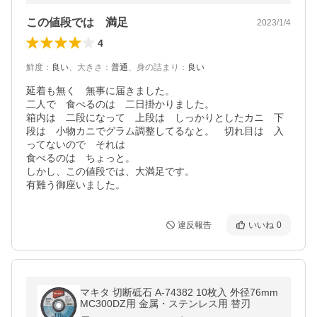
この値段では 満足
2023/1/4
4
鮮度
：
良い
、
大きさ
：
普通
、
身の詰まり
：
良い
延着も無く　無事に届きました。

二人で　食べるのは　二日掛かりました。

箱内は　二段になって　上段は　しっかりとしたカニ　下
段は　小物カニでグラム調整してるなと。　切れ目は　入
ってないので　それは

食べるのは　ちょっと。

しかし、この値段では、大満足です。

有難う御座いました。
違反報告
いいね
0
マキタ 切断砥石 A-74382 10枚入 外径76mm
MC300DZ用 金属・ステンレス用 替刃