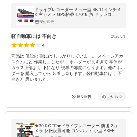
ドライブレコーダー ミラー型 4K 11インチ 4
K 右カメラ GPS搭載 170°広角 ドラレコ 超
鮮明夜間撮影 速度超過警報 V69-PRO-X-NP
安心即売
C
軽自動車には 不向き
2020/6/1
4
商品は 値段の 割には しっかりしています。 スペーシアカ
スタムにと 作業しましたが、 ホルダーが長すぎて 本体が 
ガラス上部より 下になり 視界の邪魔になります。他のホル
ダーを 購入してから 装着し直します。軽自動車には 、不
向きと 思いました。
違反報告
いいね
0
★30％OFF★ドライブレコーダー 前後 2カ
メラ 反転設置可能 コンパクト 小型 AKEEYO
ドラレコ 200万画素 WDR GPS IP67防水 常