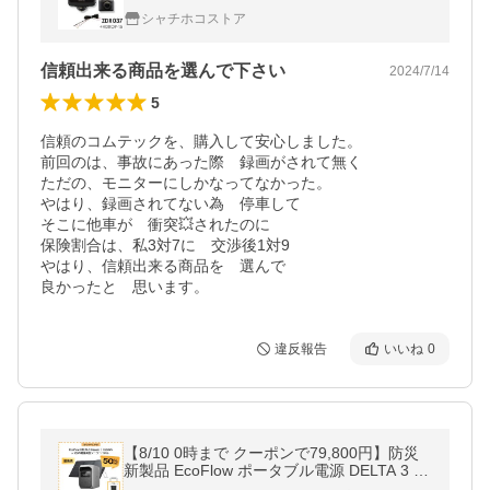
ラ+リヤカメラ 前後左右 日本製 3年保証 ノ
シャチホコストア
イズ対策済
信頼出来る商品を選んで下さい
2024/7/14
5
信頼のコムテックを、購入して安心しました。

前回のは、事故にあった際　録画がされて無く

ただの、モニターにしかなってなかった。

やはり、録画されてない為　停車して　

そこに他車が　衝突💥されたのに

保険割合は、私3対7に　交渉後1対9

やはり、信頼出来る商品を　選んで

良かったと　思います。
違反報告
いいね
0
【8/10 0時まで クーポンで79,800円】防災
新製品 EcoFlow ポータブル電源 DELTA 3 Cl
assic 1024Wh + 160W軽量両面 ソーラーパ