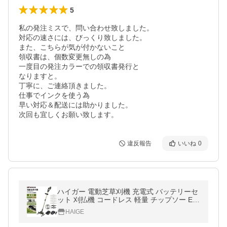
5
私の発注ミスで、問い合わせ致しました。

対応の速さには、びっくり致しました。

また、こちらが気が付かないこと

領収書は、個数変更無しの為

一度目の発注カラーでの領収書発行と

なりますと。

丁寧に、ご連絡頂きました。

仕事でインクを使う為

早い対応＆配送には助かりました。

次回も宜しくお願い致します。
違反報告
いいね
0
ハイガー 電動芝草刈機 充電式 バッテリーセ
ット 刈払機 コードレス 軽量 チップソー EP
WORKS EP-LM-GCJ21 1年保証
HAIGE