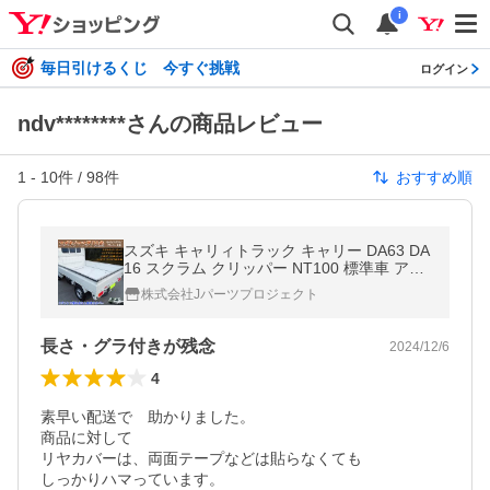
i
毎日引けるくじ 今すぐ挑戦
ログイン
ndv********さんの商品レビュー
1
-
10
件 /
98
件
おすすめ順
スズキ キャリィトラック キャリー DA63 DA
16 スクラム クリッパー NT100 標準車 アオ
リ あおりカバー アッパー部分 ステンレス製
株式会社Jパーツプロジェクト
縞模様
長さ・グラ付きが残念
2024/12/6
4
素早い配送で　助かりました。

商品に対して

リヤカバーは、両面テープなどは貼らなくても

しっかりハマっています。
