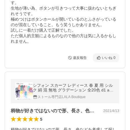
す。

生地が薄い為、ボタンが引きつって大事に扱わないとちぎ
れそうです。

極めつけはボタンホールが開いているのとふさがっている
のが混在していること。もう笑うしかありません。

試しに一着だけ購入で正解でした。

ただ個人的主観によるものなので他の方は気に入るかもし
れません。
違反報告
いいね
0
シフォン スカーフ レディース 春 夏 用 シル
ク 絹 混 無地 グラデーション 全20色 d1 a10
プレゼント ギフト 夏用 クリスマス
ストール専門店LALA Boutique
柄物が好きではないので形、長さ、色など…
2021/4/13
5
柄物が好きではないので形、長さ、色などを考慮して探し