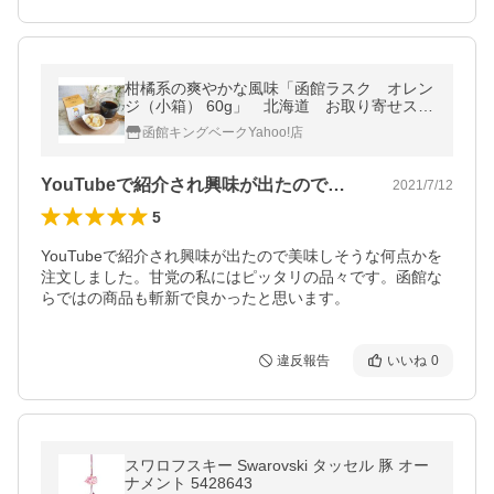
柑橘系の爽やかな風味「函館ラスク オレン
ジ（小箱） 60g」 北海道 お取り寄せスイ
ーツ キングベーク通販 【Ａ：常温便／
函館キングベークYahoo!店
Ｂ：冷蔵便】
YouTubeで紹介され興味が出たので…
2021/7/12
5
YouTubeで紹介され興味が出たので美味しそうな何点かを
注文しました。甘党の私にはピッタリの品々です。函館な
らではの商品も斬新で良かったと思います。
違反報告
いいね
0
スワロフスキー Swarovski タッセル 豚 オー
ナメント 5428643