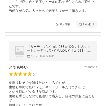
こちらで良い色・適度なヒールの靴を見付けられて良かっ
たです。

当然ながら気に入ったので来年もはかせて頂きます。
違反報告
いいね
1
【カーディガン】clo-236☆ボタン付きショ
ートカーディガン＃M/L/XL＃【aj-01】【大
きいサイズ・レディース】
ANGELICA-SHOP
とても軽い
2010/8/14
5
夏場は長そでを避けたいところですが、

生地も薄めで軽いうえ、キャミソールだけで外出は・・・

という時にピッタリな商品です。

価格も手ごろなので色違いで購入し、自宅の洋服に合わせ
て

着替えたりしています。