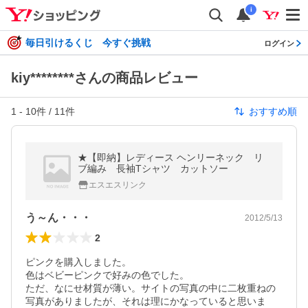
i
毎日引けるくじ 今すぐ挑戦
ログイン
kiy********さんの商品レビュー
1
-
10
件 /
11
件
おすすめ順
★【即納】レディース ヘンリーネック リ
ブ編み 長袖Tシャツ カットソー
エスエスリンク
う～ん・・・
2012/5/13
2
ピンクを購入しました。

色はベビーピンクで好みの色でした。

ただ、なにせ材質が薄い。サイトの写真の中に二枚重ねの
写真がありましたが、それは理にかなっていると思いま