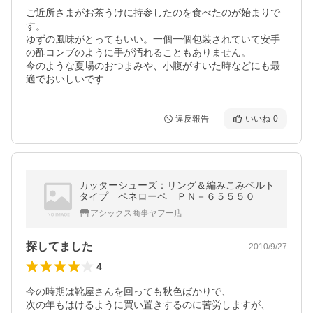
ご近所さまがお茶うけに持参したのを食べたのが始まりで
す。

ゆずの風味がとってもいい。一個一個包装されていて安手
の酢コンブのように手が汚れることもありません。

今のような夏場のおつまみや、小腹がすいた時などにも最
適でおいしいです
違反報告
いいね
0
カッターシューズ：リング＆編みこみベルト
タイプ ペネローペ ＰＮ－６５５５０
アシックス商事ヤフー店
探してました
2010/9/27
4
今の時期は靴屋さんを回っても秋色ばかりで、

次の年もはけるように買い置きするのに苦労しますが、
