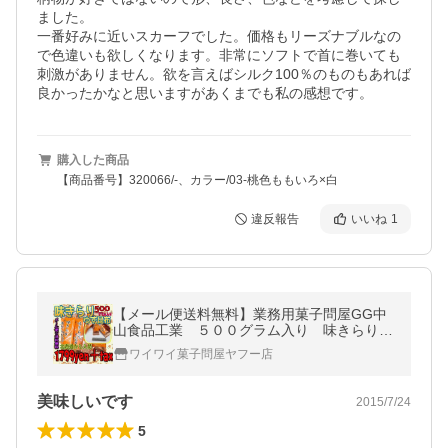
ました。

一番好みに近いスカーフでした。価格もリーズナブルなの
で色違いも欲しくなります。非常にソフトで首に巻いても
刺激がありません。欲を言えばシルク100％のものもあれば
良かったかなと思いますがあくまでも私の感想です。
購入した商品
【商品番号】320066/-、カラー/03-桃色ももいろ×白
違反報告
いいね
1
【メール便送料無料】業務用菓子問屋GG中
山食品工業 ５００グラム入り 味きらりゆ
ず昆布×１袋【昆】
ワイワイ菓子問屋ヤフー店
美味しいです
2015/7/24
5