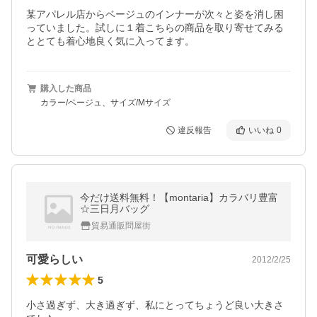
某アパレル店からベージュのインナーが次々と姿を消し困
っていました。試しに１着こちらの商品を取り寄せてみる
ととても着心地良く気に入ってます。
購入した商品
カラー/ベージュ、サイズ/Mサイズ
違反報告
いいね
0
今だけ送料無料！【montaria】カラバリ豊富
☆三日月バッグ
貿易通販問屋街
可愛らしい
2012/2/25
5
小さ過ぎず、大き過ぎず、私にとってちょうど良い大きさ