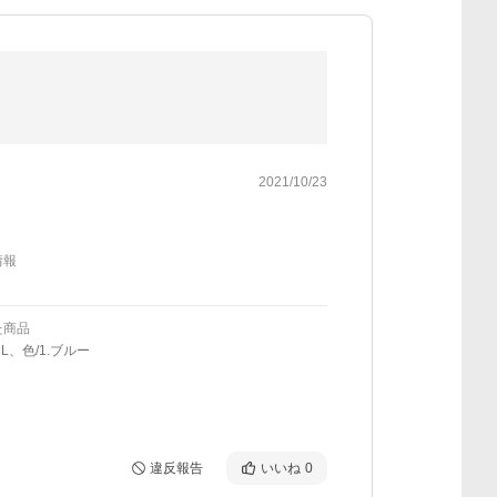
2021/10/23
情報
た商品
L、色/1.ブルー
違反報告
いいね
0