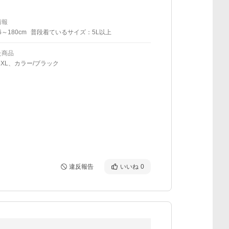
情報
6～180cm
普段着ているサイズ：5L以上
た商品
5XL、カラー/ブラック
違反報告
いいね
0