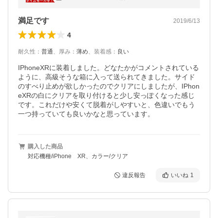
料無料
満足です
2019/6/13
4
耐久性
：
普通
、
厚み
：
薄め
、
装着感
：
良い
IPhoneXRに装着しました。どなたかがコメントされている
ように、高級そうな箱に入って送られてきました。サイド
のすべり止めが欲しかったのでクリアにしましたが、IPhon
eXRの白にクリアを取り付けると少し安っぽくなった感じ
です。これだけや安くて脱着がしやすいと、色違いでもう
一つ持っていても良いかなと思っています。
購入した商品
対応機種/iPhone XR、カラー/クリア
違反報告
いいね
1