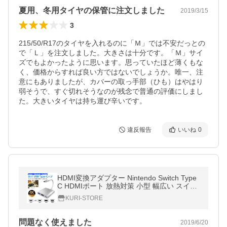
夏用、冬用タイヤの保管に注文しました
2019/3/15
3
215/50/R17のタイヤを入れるのに「Ｍ」では不安だっとの
で「Ｌ」を注文しました。大きさは十分です。「Ｍ」サイ
ズでもよかったように思います。思っていたほど薄くもな
く、価格からすれば良い方ではないでしょうか。唯一、注
意にもありましたが、カバーの取っ手部（ひも）はやはり
弱そうで、すぐ切れそうなのが残念で普通の評価にしまし
た。大きいタイヤは持ち運び辛いです。
違反報告
いいね
0
HDMI変換アダプター Nintendo Switch Type
C HDMIポート 放熱対策 小型 幅広い スイッ
チ ドック MacBook Pro/iPad Proに対応
KURI-STORE
問題なく使えました
2019/6/20