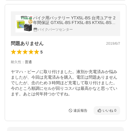
バイク用バッテリー YTX5L-BS 台湾ユアサ 2
年間保証 GTX5L-BS FTX5L-BS KTX5L-BS D
TX5L-BS 互換 密閉型 MFバッテリー 充電済
バイクパーツセンター
み 新品 ユアサバッテリー
問題ありません
2019/6/7
5
耐久性
：
普通
ヤマハ・ビーノに取り付けました。液別か充電済みか悩み
ましたが、今回は充電済みを購入。電圧は問題ありません
でしたが、念のため３時間ほど充電して取り付けました。
今のところ順調にセルが回りコスパは最高かなと思ってい
ます。あとは何年持つかですね。
違反報告
いいね
0