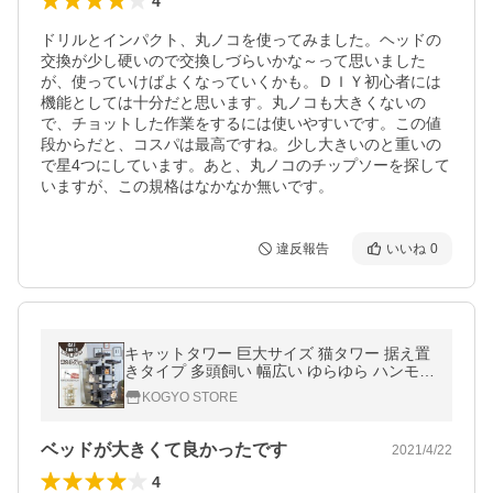
4
ドリルとインパクト、丸ノコを使ってみました。ヘッドの
交換が少し硬いので交換しづらいかな～って思いました
が、使っていけばよくなっていくかも。ＤＩＹ初心者には
機能としては十分だと思います。丸ノコも大きくないの
で、チョットした作業をするには使いやすいです。この値
段からだと、コスパは最高ですね。少し大きいのと重いの
で星4つにしています。あと、丸ノコのチップソーを探して
いますが、この規格はなかなか無いです。
違反報告
いいね
0
キャットタワー 巨大サイズ 猫タワー 据え置
きタイプ 多頭飼い 幅広い ゆらゆら ハンモッ
ク 爪とぎ 麻紐 豪華 頑丈 安定性
KOGYO STORE
ベッドが大きくて良かったです
2021/4/22
4