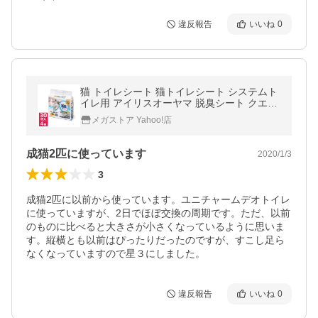
違反報告
いいね
0
猫 トイレシート 猫トイレシート システムト
イレ用 アイリスオーヤマ 脱臭シート クエン
酸入り 消臭シート 30枚×4個 セット TIH-30
メガストア Yahoo!店
C
成猫2匹に使っています
2020/1/3
3
成猫2匹に以前から使っています。ユニチャームデオトイレ
に使っていますが、2日でほぼ交換の周期です。ただ、以前
のものに比べると大きさが小さくなっているように思いま
す。縦横とも以前はぴったりだったのですが、すこし足ら
なくなっていますので星３にしました。
違反報告
いいね
0