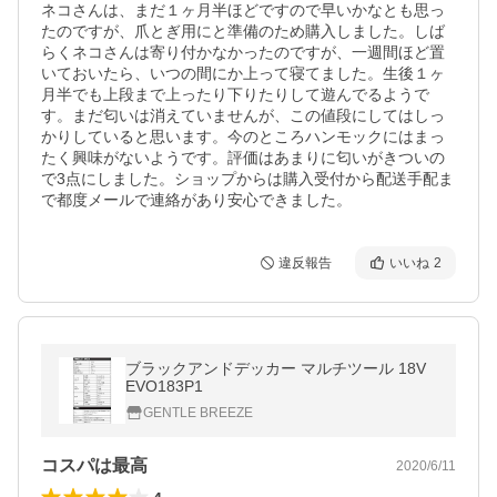
ネコさんは、まだ１ヶ月半ほどですので早いかなとも思っ
たのですが、爪とぎ用にと準備のため購入しました。しば
らくネコさんは寄り付かなかったのですが、一週間ほど置
いておいたら、いつの間にか上って寝てました。生後１ヶ
月半でも上段まで上ったり下りたりして遊んでるようで
す。まだ匂いは消えていませんが、この値段にしてはしっ
かりしていると思います。今のところハンモックにはまっ
たく興味がないようです。評価はあまりに匂いがきついの
で3点にしました。ショップからは購入受付から配送手配ま
で都度メールで連絡があり安心できました。
違反報告
いいね
2
ブラックアンドデッカー マルチツール 18V
EVO183P1
GENTLE BREEZE
コスパは最高
2020/6/11