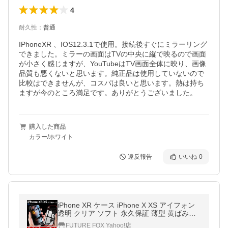
4
耐久性
：
普通
IPhoneXR 、IOS12.3.1で使用。接続後すぐにミラーリング
できました。ミラーの画面はTVの中央に縦で映るので画面
が小さく感じますが、YouTubeはTV画面全体に映り、画像
品質も悪くないと思います。純正品は使用していないので
比較はできませんが、コスパは良いと思います。熱は持ち
ますが今のところ満足です。ありがとうございました。
購入した商品
カラー/ホワイト
違反報告
いいね
0
iPhone XR ケース iPhone X XS アイフォン
透明 クリア ソフト 永久保証 薄型 黄ばみ防
止 ワイヤレス充電対応 ドイツ製TPU素材 送
FUTURE FOX Yahoo!店