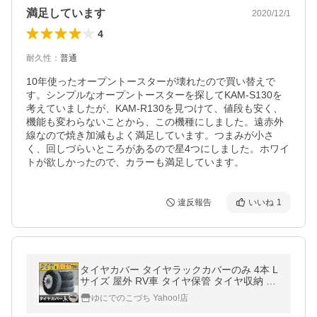
満足しています
2020/12/1
4
耐久性
：
普通
10年使ったオープントースターが壊れたので買い替えで
す。シンプルなオープントースターを探してKAM-S130を
考えていましたが、KAM-R130を見つけて、値段も安く、
機能も変わらないことから、この機種にしました。遠赤外
線なので焼き加減もよく満足しています。つまみが小さ
く、回しづらいところがあるので星4つにしました。ホワイ
トが欲しかったので、カラーも満足しています。
違反報告
いいね
1
タイヤカバー タイヤラックカバーのみ 4本 L
サイズ 屋外 RV車 タイヤ保管 タイヤ収納 車
保管 長持ち 4枚セット 夏 冬 タイヤカバータ
ゆにでのこづち Yahoo!店
イヤ収納