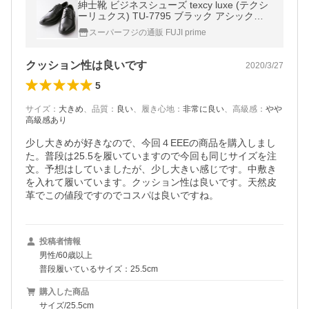
紳士靴 ビジネスシューズ texcy luxe (テクシ
ーリュクス) TU-7795 ブラック アシックス
商事 送料無料（一部地域除く）
スーパーフジの通販 FUJI prime
クッション性は良いです
2020/3/27
5
サイズ
：
大きめ
、
品質
：
良い
、
履き心地
：
非常に良い
、
高級感
：
やや
高級感あり
少し大きめが好きなので、今回４EEEの商品を購入しまし
た。普段は25.5を履いていますので今回も同じサイズを注
文。予想はしていましたが、少し大きい感じです。中敷き
を入れて履いています。クッション性は良いです。天然皮
革でこの値段ですのでコスパは良いですね。
投稿者情報
男性/60歳以上
普段履いているサイズ：25.5cm
購入した商品
サイズ/25.5cm