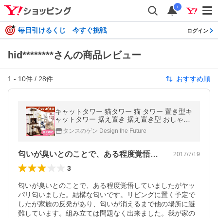
i
毎日引けるくじ 今すぐ挑戦
ログイン
hid********さんの商品レビュー
1
-
10
件 /
28
件
おすすめ順
キャットタワー 猫タワー 猫 タワー 置き型キ
ャットタワー 据え置き 据え置き型 おしゃれ
リビング 152cm 麻紐 全面麻紐キャットタワ
タンスのゲン Design the Future
ー
匂いが臭いとのことで、ある程度覚悟して…
2017/7/19
3
匂いが臭いとのことで、ある程度覚悟していましたがヤッ
パリ匂いました。結構な匂いです。リビングに置く予定で
したが家族の反発があり、匂いが消えるまで他の場所に避
難しています。組み立ては問題なく出来ました。我が家の