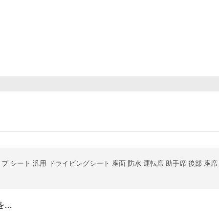
ブ シート 汎用 ドライビングシート 座面 防水 運転席 助手席 後部 座席
を…