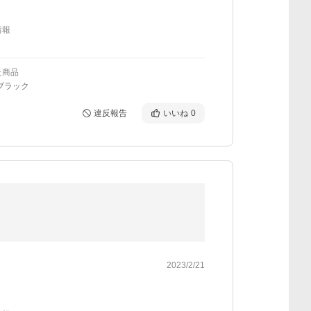
情報
た商品
ブラック
違反報告
いいね
0
2023/2/21