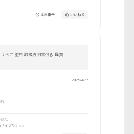
違反報告
いいね
0
テ リペア 塗料 取扱説明書付き 爆買
2025/4/27
情報
た商品
サイズ/0.5mm