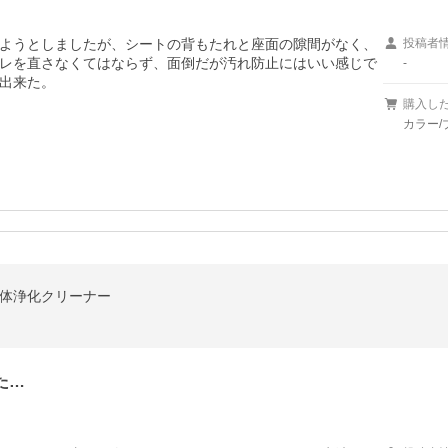
ようとしましたが、シートの背もたれと座面の隙間がなく、
投稿者
レを直さなくてはならず、面倒だが汚れ防止にはいい感じで
-
出来た。
購入し
カラー/
船体浄化クリーナー
た…