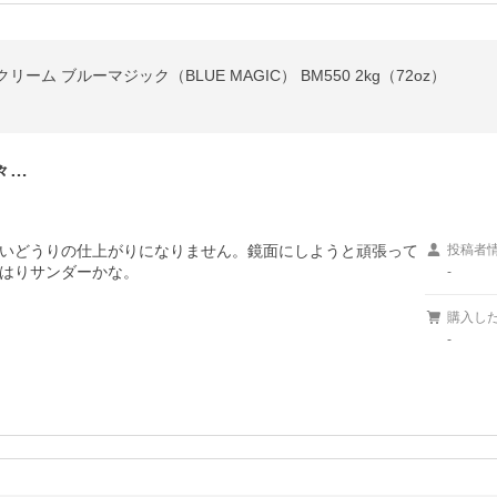
ム ブルーマジック（BLUE MAGIC） BM550 2kg（72oz）
々…
いどうりの仕上がりになりません。鏡面にしようと頑張って
投稿者
-
購入し
-