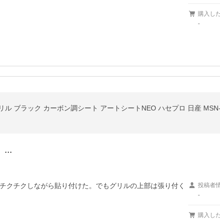
購入し
-
グリル ブラック カーボン調シート アートシートNEO ハセプロ 日産 MSN-
、…
チクチクしながら貼り付けた。でもグリルの上部は張り付く
投稿者
-
購入し