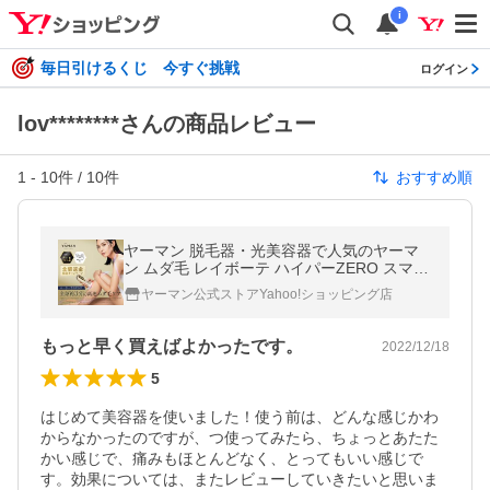
i
毎日引けるくじ 今すぐ挑戦
ログイン
lov********さんの商品レビュー
1
-
10
件 /
10
件
おすすめ順
ヤーマン 脱毛器・光美容器で人気のヤーマ
ン ムダ毛 レイボーテ ハイパーZERO スマー
ト 公式 ローラー VIO IPL 美肌 小型 軽量
ヤーマン公式ストアYahoo!ショッピング店
もっと早く買えばよかったです。
2022/12/18
5
はじめて美容器を使いました！使う前は、どんな感じかわ
からなかったのですが、つ使ってみたら、ちょっとあたた
かい感じで、痛みもほとんどなく、とってもいい感じで
す。効果については、またレビューしていきたいと思いま