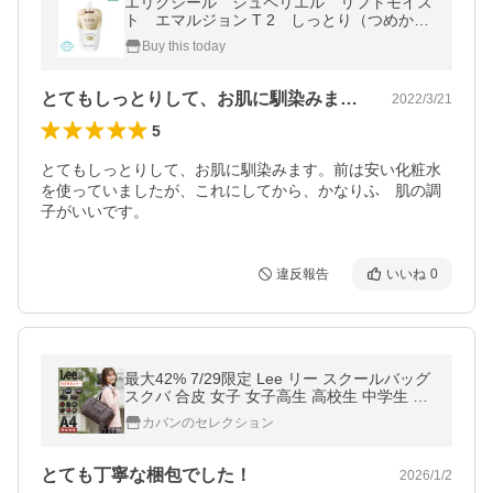
エリクシール シュペリエル リフトモイス
ト エマルジョン T 2 しっとり（つめかえ
用）110mL（乳液）
Buy this today
とてもしっとりして、お肌に馴染みます。…
2022/3/21
5
とてもしっとりして、お肌に馴染みます。前は安い化粧水
を使っていましたが、これにしてから、かなりふ　肌の調
子がいいです。
違反報告
いいね
0
最大42% 7/29限定 Lee リー スクールバッグ
スクバ 合皮 女子 女子高生 高校生 中学生 通
学 黒 茶色 ブラック ブラウン バッグ カバン
カバンのセレクション
かわいい A4 320-4882
とても丁寧な梱包でした！
2026/1/2