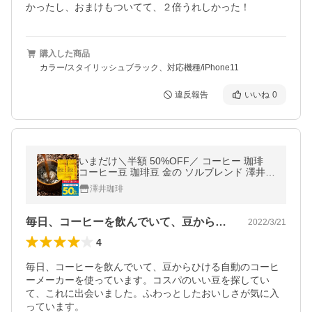
かったし、おまけもついてて、２倍うれしかった！
購入した商品
カラー/スタイリッシュブラック、対応機種/iPhone11
違反報告
いいね
0
いまだけ＼半額 50%OFF／ コーヒー 珈琲
コーヒー豆 珈琲豆 金の ソルブレンド 澤井珈
琲 福袋 120杯分 グルメ 【TS】
澤井珈琲
毎日、コーヒーを飲んでいて、豆からひけ…
2022/3/21
4
毎日、コーヒーを飲んでいて、豆からひける自動のコーヒ
ーメーカーを使っています。コスパのいい豆を探してい
て、これに出会いました。ふわっとしたおいしさが気に入
っています。