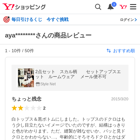
i
毎日引けるくじ 今すぐ挑戦
ログイン
aya********さんの商品レビュー
1
-
10
件 /
50
件
おすすめ順
2点セット スカル柄 セットアップスエ
ット ルームウェア メール便不可
Style Net
ちょっと残念
2015/3/20
2
白トップス＆黒ボトムにしました。トップスのドクロはも
う少し目立たないイメージでいたのですが、結構はっきり
と色がわかります。ただ、縫製が雑なせいか、パッと見ド
クロとかわからない…。年齢的にそろそろドクロとかはダ