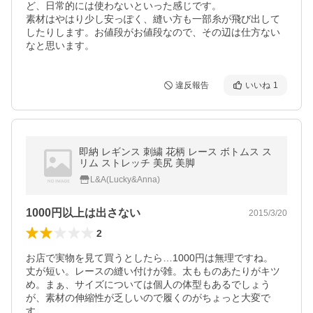
ど、日常的には使わないといった感じです。

素材はやはり少し安っぽく、縫い方も一部糸が飛び出して
したりします。お値段がお値段なので、その辺は仕方ない
なと思います。
違反報告
いいね
1
即納 レギンス 刺繍 花柄 レース ボトムス ス
リム ストレッチ 美尻 美脚
L&A(Lucky&Anna)
1000円以上は出さない
2015/3/20
2
お店で実物を見て買うとしたら…1000円は無理ですね。

丈が短い。レースの縫い付けが雑。太もものあたりがキツ
め。まぁ、サイズについては個人の体型もあるでしょう
が、素材の伸縮性が乏しいので履くのがちょっと大変で
す。
