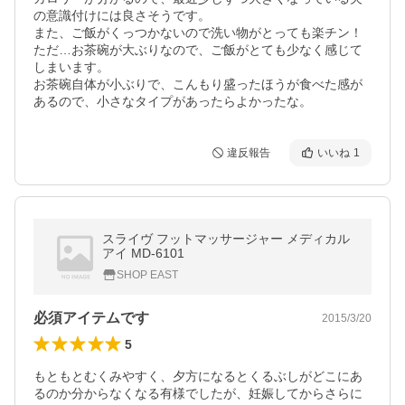
の意識付けには良さそうです。

また、ご飯がくっつかないので洗い物がとっても楽チン！
ただ…お茶碗が大ぶりなので、ご飯がとても少なく感じて
しまいます。

お茶碗自体が小ぶりで、こんもり盛ったほうが食べた感が
あるので、小さなタイプがあったらよかったな。
違反報告
いいね
1
スライヴ フットマッサージャー メディカル
アイ MD-6101
SHOP EAST
必須アイテムです
2015/3/20
5
もともとむくみやすく、夕方になるとくるぶしがどこにあ
るのか分からなくなる有様でしたが、妊娠してからさらに