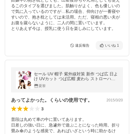
妊娠中の抱き枕としても、出産後赤ちゃん用としても使え
るこのタイプを選びました。肌触りがよく、色も優しいの
で気に入っているのですが…私の場合、仰向けが一番寝や
すいので、抱き枕としては未活用。ただ、寝相の悪い夫が
お腹を蹴らないように、二人の間に置いています。

とりあえず今は、授乳に使う日を楽しみにしています。
違反報告
いいね
1
セール UV 帽子 紫外線対策 新作 つば広 日よ
け UVカット つば広帽 麦わら ストローハッ
ト 帽子
夏黎
あってよかった。くらいの使用です。
2015/3/20
3
普段は丸めて車の中に置いてあります。

日差しの強い日に、急遽外で遊ぶことになった時用。折り
畳み傘のような感覚で、あればいざという時に助かるけ