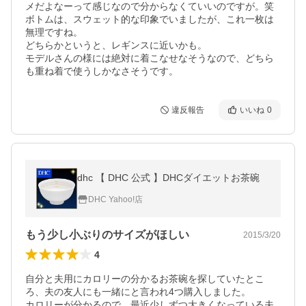
メだよなーって感じなので分からなくていいのですが。笑

ボトムは、スウェット的な印象でいましたが、これ一枚は
無理ですね。

どちらかというと、レギンスに近いかも。

モデルさんの様には絶対に着こなせなそうなので、どちら
も重ね着で使うしかなさそうです。
違反報告
いいね
0
dhc 【 DHC 公式 】DHCダイエットお茶碗
DHC Yahoo!店
もう少し小ぶりのサイズがほしい
2015/3/20
4
自分と夫用にカロリーの分かるお茶碗を探していたとこ
ろ、夫の友人にも一緒にと言われ4つ購入しました。

カロリーが分かるので、最近少しずつ大きくなっている夫